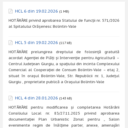
HCL 6 din 19.02.2026
(1 MB)
HOTĂRÂRE privind aprobarea Statului de funcții nr. 571/2026
al Spitalului Orășenesc Bolintin-Vale
HCL 5 din 19.02.2026
(117 kB)
HOTĂRÂRE prelungirea dreptului de folosință gratuită
acordat Agenției de Plăți și Intervenție pentru Agricultură –
Centrul Județean Giurgiu, a spațiului din incinta Complexului
Comercial al Cooperației de Consum Bolintin-Vale – etaj 2,
situat în orașul Bolintin-Vale, Str. Republicii nr. 1, Județul
Giurgiu , proprietate publică a Orașului Bolintin-Vale
HCL 4 din 28.01.2026
(143 kB)
HOTĂRÂRE pentru modificarea și completarea Hotărârii
Consiliului Local nr. 83/27.11.2025 privind aprobarea
documentației Plan Urbanistic Zonal pentru „ Salon
evenimente regim de înălțime parter, anexe, amenajări