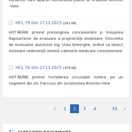
-Vale
HCL 79 din 27.11.2025
(161 kB)
HOTĂRÂRE privind prelungirea concesionării și însușirea
Rapoartelor de evaluare a proprietății imobiliare, întocmite
de evaluator autorizat ing. Urda Gheorghe, având ca obiect
estimare redevență minimă cabinete medicale concesionate
HCL 78 din 27.11.2025
(478 kB)
HOTĂRÂRE privind închiderea circulației rutiere pe un
segment din str. Parcului din localitatea Bolintin-Vale
1
2
3
4
…
39