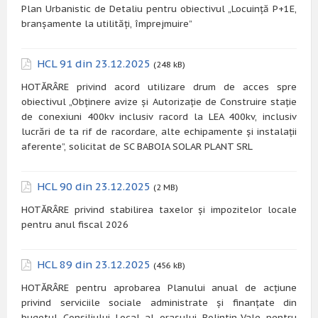
Plan Urbanistic de Detaliu pentru obiectivul „Locuință P+1E,
branșamente la utilități, împrejmuire”
HCL 91 din 23.12.2025
(248 kB)
HOTĂRÂRE privind acord utilizare drum de acces spre
obiectivul „Obținere avize și Autorizație de Construire stație
de conexiuni 400kv inclusiv racord la LEA 400kv, inclusiv
lucrări de ta rif de racordare, alte echipamente și instalații
aferente”, solicitat de SC BABOIA SOLAR PLANT SRL
HCL 90 din 23.12.2025
(2 MB)
HOTĂRÂRE privind stabilirea taxelor și impozitelor locale
pentru anul fiscal 2026
HCL 89 din 23.12.2025
(456 kB)
HOTĂRÂRE pentru aprobarea Planului anual de acțiune
privind serviciile sociale administrate și finanțate din
bugetul Consiliului Local al orașului Bolintin-Vale pentru