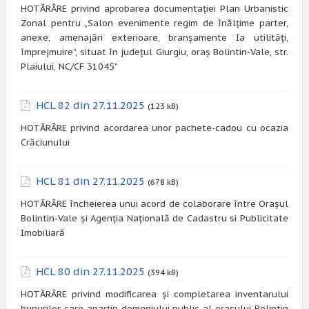
HOTĂRÂRE privind aprobarea documentației Plan Urbanistic
Zonal pentru „Salon evenimente regim de înălțime parter,
anexe, amenajări exterioare, branșamente Ia utilități,
împrejmuire”, situat în județul Giurgiu, oraș Bolintin-Vale, str.
Plaiului, NC/CF 31045”
HCL 82 din 27.11.2025
(123 kB)
HOTĂRÂRE privind acordarea unor pachete-cadou cu ocazia
Crăciunului
HCL 81 din 27.11.2025
(678 kB)
HOTĂRÂRE încheierea unui acord de colaborare între Orașul
Bolintin-Vale și Agenția Națională de Cadastru si Publicitate
Imobiliară
HCL 80 din 27.11.2025
(394 kB)
HOTĂRÂRE privind modificarea și completarea inventarului
bunurilor care aparțin domeniului public al orașului Bolintin