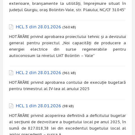
exterioare, branșamente la utilități, împrejmuire situat în
județul Giurgiu, oraș Bolintin-Vale, str. Plaiului, NC/CF 31045”
HCL 3 din 28.01.2026
(560 kB)
HOTĂRÂRE privind aprobarea proiectului tehnic și a devizului
general pentru proiectul „Noi capacități de producere a
energiei electrice din surse regenerabile pentru
autoconosum la nivelul UAT Bolintin – Vale”
HCL 2 din 28.01.2026
(961 kB)
HOTĂRÂRE privind aprobarea contului de execuție bugetară
pentru trimestrul al IV-lea al anului 2025
HCL 1 din 28.01.2026
(98 kB)
HOTĂRÂRE privind acoperirea definitivă a deficitului bugetar
al secțiunii de dezvoltare a bugetului local pe anul 2025, în
sumă de 827.018,38 lei din excedentul bugetului local al
anilor precedenți – sursa A