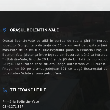
ORAȘUL BOLINTIN-VALE
Oraşul Bolintin-Vale se află în partea de sud a ţării, în nordul
judeţului Giurgiu, la o distanţă de 33 de km vest de capitala țării,
măsurată de la km 0 al Bucureștiului, până la Primăria Orașului
Bolintin-Vale (distanța între ieșirea din București până la intrarea
în Bolintin-Vale, fiind de 20 km) şi de 90 de km faţă de municipiul
Giurgiu. Localitatea este situată lângă autostrada A1 Bucureşti-
Piteşti, km 30, pe drumul judeţean 601 ce leagă Bucureştiul de
localitatea Videle şi zona petroliferă.
TELEFOANE UTILE
Primăria Bolintin-Vale
0246.271.187