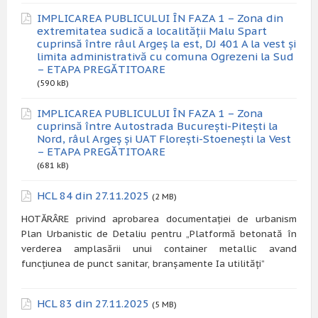
IMPLICAREA PUBLICULUI ÎN FAZA 1 – Zona din
extremitatea sudică a localității Malu Spart
cuprinsă între râul Argeș la est, DJ 401 A la vest și
limita administrativă cu comuna Ogrezeni la Sud
– ETAPA PREGĂTITOARE
(590 kB)
IMPLICAREA PUBLICULUI ÎN FAZA 1 – Zona
cuprinsă între Autostrada București-Pitești la
Nord, râul Argeș și UAT Florești-Stoenești la Vest
– ETAPA PREGĂTITOARE
(681 kB)
HCL 84 din 27.11.2025
(2 MB)
HOTĂRÂRE privind aprobarea documentației de urbanism
Plan Urbanistic de Detaliu pentru „Platformă betonată în
verderea amplasării unui container metallic avand
funcțiunea de punct sanitar, branșamente Ia utilități”
HCL 83 din 27.11.2025
(5 MB)