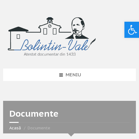
Deschide bara de unelte
MENIU
Documente
Acasă
Documente