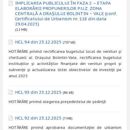
IMPLICAREA PUBLICULUI ÎN FAZA 2 – ETAPA
ELABORĂRII PROPUNERILOR P.U.Z. ZONA
CENTRALĂ A ORAȘULUI BOLINTIN – VALE (conf.
Certificatului de Urbanism nr. 118 din data
29.04.2025)
(12 MB)
HCL 94 din 23.12.2025
(707 kB)
HOTĂRÂRE privind rectificarea bugetului local de venituri și
cheltuieli al Orașului Bolintin-Vale, rectificarea bugetului
instituțiilor și activităților finanțate din venituri proprii și
subvenții și actualizarea listei obiectivelor de investiții pe
anul 2025
HCL 93 din 23.12.2025
(86 kB)
HOTĂRÂRE privind alegerea președintelui de ședință
HCL 92 din 23.12.2025
(7 MB)
HOTĂRÂRE privind aprobarea documentației de urbanism