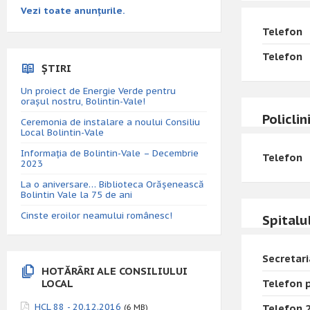
Vezi toate anunțurile.
Telefon
Telefon
ȘTIRI
Un proiect de Energie Verde pentru
orașul nostru, Bolintin-Vale!
Policli
Ceremonia de instalare a noului Consiliu
Local Bolintin-Vale
Informația de Bolintin-Vale – Decembrie
Telefon
2023
La o aniversare… Biblioteca Orăşenească
Bolintin Vale la 75 de ani
Cinste eroilor neamului românesc!
Spitalu
Secretari
HOTĂRÂRI ALE CONSILIULUI
LOCAL
Telefon 
HCL 88 - 20.12.2016
Telefon 
(6 MB)