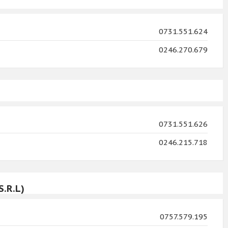
0731.551.624
0246.270.679
0731.551.626
0246.215.718
S.R.L)
0757.579.195