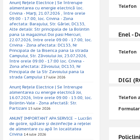
Anunț Rețele Electrice | Se întrerupe
Telefon
alimentarea cu energie electrică loc.
Crivina - Marți, 21.07.2026 , între orele
09:00 - 17:00, loc. Crivina - Zona
afectata: Barajului, Str. Gârlei, DC133,
Alte detalii: Str principala de la Bolintin
Enel - 
pana la magazinul Doi pasi Miercuri,
22.07.2026, între orele 09:00 - 17:00, loc.
Crivina - Zona afectata: DC133, Nr
Principala de la Biserica pana la strada
Telefon
Campului, Str. Zăvoiului Joi, 23.07.2026,
între orele 09:00 - 17:00 loc. Crivina -
Zona afectata: Zăvoiului, DC133, Nr
Principala de la Str Zavoiului pana la
strada Campului
17 iulie 2026
DIGI (R
Anunț Rețele Electrice | Se întrerupe
alimentarea cu energie electrică Joi,
Telefon a
16.07.2026, între orele 09:00 - 13:00, loc.
Bolintin-Vale - Zona afectată: Str.
Partizani
Formular
15 iulie 2026
ANUNȚ IMPORTANT APA SERVICE – Lucrări
de golire, spălare și dezinfecție a rețelei
de alimentare cu apă în localitatea
Crivina
14 iulie 2026
Policli