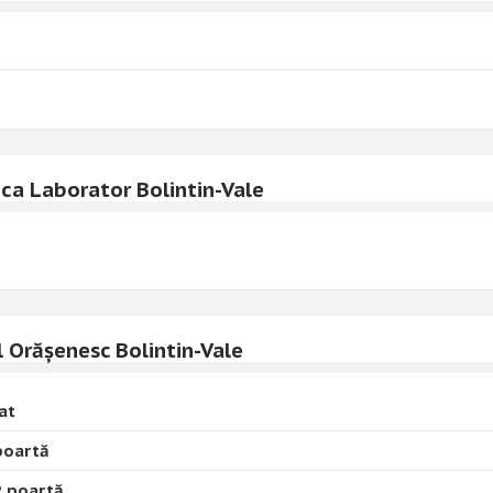
nica Laborator Bolintin-Vale
l Orășenesc Bolintin-Vale
at
poartă
2 poartă