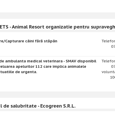
ETS - Animal Resort organizatie pentru supravegh
e/Capturare câini fără stăpân
Telefon
07
 de ambulanta medical veterinara - SMAV disponibil
Telefon
eluarea apelurilor 112 care implica animalele
07
ituatiile de urgenta.
volunta
10
l de salubritate - Ecogreen S.R.L.