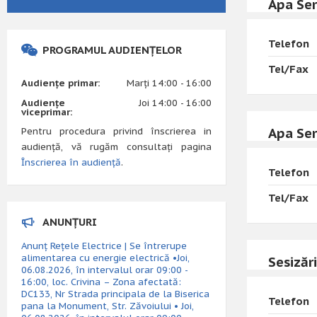
Apa Ser
Telefon
PROGRAMUL AUDIENȚELOR
Tel/Fax
Audiențe primar:
Marți 14:00 - 16:00
Audiențe
Joi 14:00 - 16:00
viceprimar:
Apa Ser
Pentru procedura privind înscrierea in
audiență, vă rugăm consultați pagina
Înscrierea în audiență
.
Telefon
Tel/Fax
ANUNȚURI
Anunț Rețele Electrice | Se întrerupe
alimentarea cu energie electrică •Joi,
Sesizăr
06.08.2026, în intervalul orar 09:00 -
16:00, loc. Crivina – Zona afectată:
DC133, Nr Strada principala de la Biserica
Telefon
pana la Monument, Str. Zăvoiului • Joi,