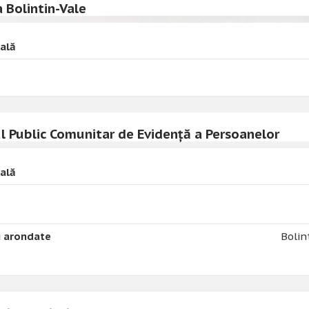
a Bolintin-Vale
rală
ul Public Comunitar de Evidență a Persoanelor
rală
i arondate
Bolin