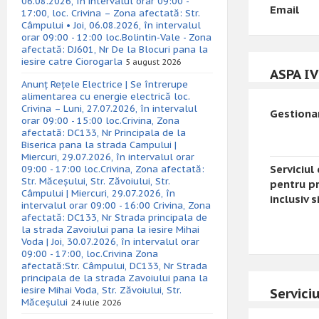
06.08.2026, în intervalul orar 09:00 -
Email
17:00, loc. Crivina – Zona afectată: Str.
Câmpului • Joi, 06.08.2026, în intervalul
orar 09:00 - 12:00 loc.Bolintin-Vale - Zona
afectată: DJ601, Nr De la Blocuri pana la
iesire catre Ciorogarla
5 august 2026
ASPA IV
Anunț Rețele Electrice | Se întrerupe
alimentarea cu energie electrică loc.
Crivina – Luni, 27.07.2026, în intervalul
Gestionar
orar 09:00 - 15:00 loc.Crivina, Zona
afectată: DC133, Nr Principala de la
Biserica pana la strada Campului |
Miercuri, 29.07.2026, în intervalul orar
Serviciul
09:00 - 17:00 loc.Crivina, Zona afectată:
Str. Măceșului, Str. Zăvoiului, Str.
pentru pr
Câmpului | Miercuri, 29.07.2026, în
inclusiv s
intervalul orar 09:00 - 16:00 Crivina, Zona
afectată: DC133, Nr Strada principala de
la strada Zavoiului pana la iesire Mihai
Voda | Joi, 30.07.2026, în intervalul orar
09:00 - 17:00, loc.Crivina Zona
afectată:Str. Câmpului, DC133, Nr Strada
principala de la strada Zavoiului pana la
iesire Mihai Voda, Str. Zăvoiului, Str.
Serviciu
Măceșului
24 iulie 2026