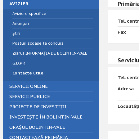
Primări
AVIZIER
Aviziere specifice
Tel. cent
Anunțuri
Fax
Știri
Posturi scoase la concurs
Ziarul INFORMAȚIA DE BOLINTIN-VALE
Servici
G.D.P.R
Contacte utile
Tel. cent
SERVICII ONLINE
Adresa
SERVICII PUBLICE
Localităț
PROIECTE DE INVESTIȚII
INVESTEȘTE ÎN BOLINTIN-VALE
ORAȘUL BOLINTIN-VALE
CONTACTEAZĂ PRIMĂRIA