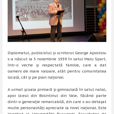
Diplomatul, publicistul şi scriitorul George Apostoiu
s-a născut la 3 noiembrie 1939 în satul Malu Spart,
într-o veche şi respectată familie, care a dat
oameni de mare valoare, atât pentru comunitatea
locală, cât şi pe plan naţional.
A urmat şcoala primară şi gimnazială în satul natal,
apoi liceul din Bolintinul din Vale, făcând parte
dintr-o generaţie remarcabilă, din care s-au detaşat
multe personalităţi apreciate la nivel naţional. Este
licenţiat al Universităţii Bucureşti, Facultatea de