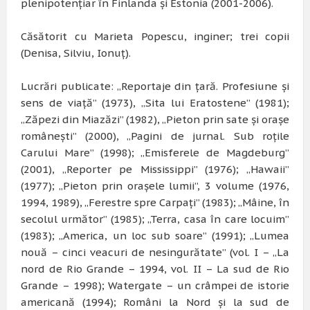
plenipotenţiar în Finlanda şi Estonia (2001-2006).
Căsătorit cu Marieta Popescu, inginer; trei copii
(Denisa, Silviu, Ionuţ).
Lucrări publicate: „Reportaje din ţară. Profesiune şi
sens de viaţă” (1973), „Sita lui Eratostene” (1981);
„Zăpezi din Miazăzi” (1982), „Pieton prin sate şi oraşe
româneşti” (2000), „Pagini de jurnal. Sub roţile
Carului Mare” (1998); „Emisferele de Magdeburg”
(2001), „Reporter pe Mississippi” (1976); „Hawaii”
(1977); „Pieton prin oraşele lumii”, 3 volume (1976,
1994, 1989), „Ferestre spre Carpaţi” (1983); „Mâine, în
secolul următor” (1985); „Terra, casa în care locuim”
(1983); „America, un loc sub soare” (1991); „Lumea
nouă – cinci veacuri de nesingurătate” (vol. I – „La
nord de Rio Grande – 1994, vol. II – La sud de Rio
Grande – 1998); Watergate – un crâmpei de istorie
americană (1994); Români la Nord şi la sud de