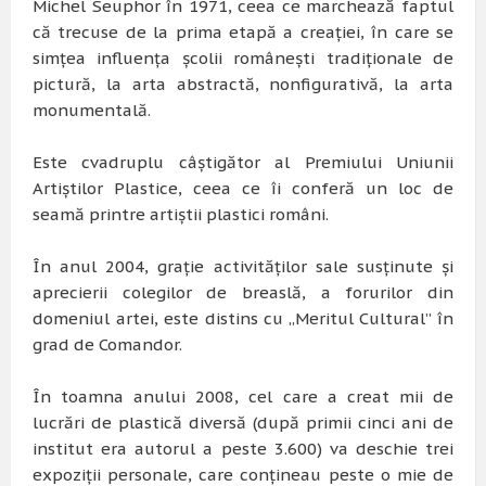
Michel Seuphor în 1971, ceea ce marchează faptul
că trecuse de la prima etapă a creaţiei, în care se
simţea influenţa şcolii româneşti tradiţionale de
pictură, la arta abstractă, nonfigurativă, la arta
monumentală.
Este cvadruplu câştigător al Premiului Uniunii
Artiştilor Plastice, ceea ce îi conferă un loc de
seamă printre artiştii plastici români.
În anul 2004, graţie activităţilor sale susţinute şi
aprecierii colegilor de breaslă, a forurilor din
domeniul artei, este distins cu „Meritul Cultural” în
grad de Comandor.
În toamna anului 2008, cel care a creat mii de
lucrări de plastică diversă (după primii cinci ani de
institut era autorul a peste 3.600) va deschie trei
expoziţii personale, care conţineau peste o mie de