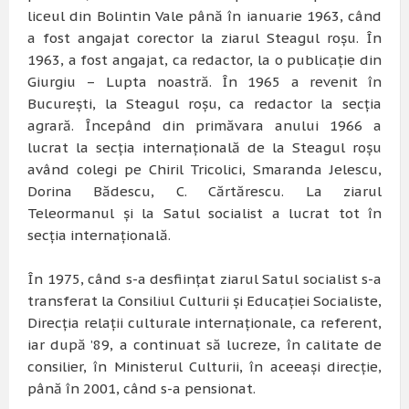
liceul din Bolintin Vale până în ianuarie 1963, când
a fost angajat corector la ziarul Steagul roşu. În
1963, a fost angajat, ca redactor, la o publicaţie din
Giurgiu – Lupta noastră. În 1965 a revenit în
Bucureşti, la Steagul roşu, ca redactor la secţia
agrară. Începând din primăvara anului 1966 a
lucrat la secţia internaţională de la Steagul roşu
având colegi pe Chiril Tricolici, Smaranda Jelescu,
Dorina Bădescu, C. Cărtărescu. La ziarul
Teleormanul şi la Satul socialist a lucrat tot în
secţia internaţională.
În 1975, când s-a desfiinţat ziarul Satul socialist s-a
transferat la Consiliul Culturii şi Educaţiei Socialiste,
Direcţia relaţii culturale internaţionale, ca referent,
iar după ’89, a continuat să lucreze, în calitate de
consilier, în Ministerul Culturii, în aceeaşi direcţie,
până în 2001, când s-a pensionat.