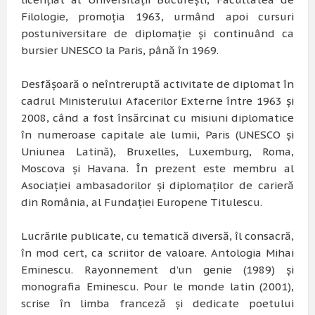
Filologie, promoţia 1963, urmând apoi cursuri
postuniversitare de diplomaţie şi continuând ca
bursier UNESCO la Paris, până în 1969.
Desfăşoară o neîntreruptă activitate de diplomat în
cadrul Ministerului Afacerilor Externe între 1963 şi
2008, când a fost însărcinat cu misiuni diplomatice
în numeroase capitale ale lumii, Paris (UNESCO şi
Uniunea Latină), Bruxelles, Luxemburg, Roma,
Moscova şi Havana. În prezent este membru al
Asociaţiei ambasadorilor şi diplomaţilor de carieră
din România, al Fundaţiei Europene Titulescu.
Lucrările publicate, cu tematică diversă, îl consacră,
în mod cert, ca scriitor de valoare. Antologia Mihai
Eminescu. Rayonnement d’un genie (1989) şi
monografia Eminescu. Pour le monde latin (2001),
scrise în limba franceză şi dedicate poetului