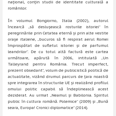
naţional, conţin studii de identitate culturală a
românilor.
În volumul Bongiorno, Italia (2002), autorul
încearcă „să desluşească rosturile istoriei” în
peregrinările prin Cetatea eternă şi prin alte vestite
oraşe italiene, „bucuros să fi respirat aerul Romei
împrospătat de sufletul istoriei şi de parfumul
leandrilor”. De cu totul altă factură este cartea
următoare, apărută în 2006, intitulată „Un
Talleyrand pentru România. Trecut imperfect,
prezent obsedant”, volum de publicistică politică de
actualitate, vizând drumul parcurs de ţara noastră
spre integrarea în structurile UE şi realizând profilul
omului politic capabil să îndeplinească acest
deziderat. Au urmat „Neamul şi Babilonia. Spiritul
public în cultura română. Polemice” (2009) şi „Bună
seara, Europa! Cronici diplomatice” (2014).