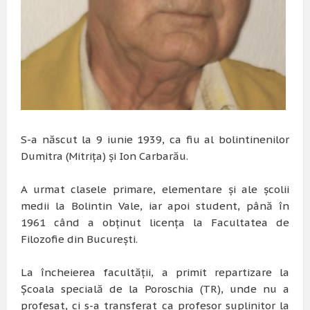
S-a născut la 9 iunie 1939, ca fiu al bolintinenilor
Dumitra (Mitriţa) şi Ion Carbarău.
A urmat clasele primare, elementare şi ale şcolii
medii la Bolintin Vale, iar apoi student, până în
1961 când a obţinut licenţa la Facultatea de
Filozofie din Bucureşti.
La încheierea facultăţii, a primit repartizare la
Şcoala specială de la Poroschia (TR), unde nu a
profesat, ci s-a transferat ca profesor suplinitor la