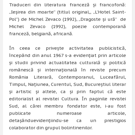
Traduceri din literatura franceză şi francofonă:
„Ieşirea din moarte” (titlul original,, „L’Hotel Saint-
Pol”) de Michel Zevaco (1992), „Dragoste şi ură” de
Michel Zevaco (1992), poezie contemporană
franceză, belgiană, africană.
În ceea ce priveşte activitatea publicistică,
începând din anul 1967 s-a evidenţiat prin articole
şi studii privind actualitatea culturală şi politică
românescă şi internaţională în reviste precum
România Literară, Contemporanul, Luceafărul,
Timpul, Naţiunea, Curentul, Sud, Bucureştiul literar
şi artistic şi altele, ca şi prin faptul că este
editorialist al revistei Cultura. În paginile revistei
Sud, al cărei membru fondator este, i-au fost
publicate numeroase articole,
detașânduevidenţiindu-se ca un prestigios
colaborator din grupul bolintinenilor.