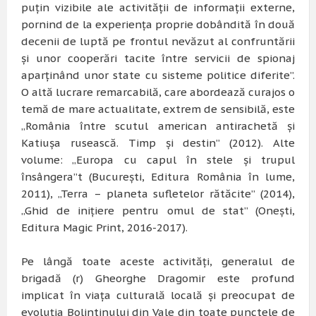
puţin vizibile ale activităţii de informaţii externe,
pornind de la experienţa proprie dobândită în două
decenii de luptă pe frontul nevăzut al confruntării
şi unor cooperări tacite între servicii de spionaj
aparţinând unor state cu sisteme politice diferite”.
O altă lucrare remarcabilă, care abordează curajos o
temă de mare actualitate, extrem de sensibilă, este
„România între scutul american antirachetă şi
Katiuşa rusească. Timp şi destin” (2012). Alte
volume: „Europa cu capul în stele şi trupul
însângera”t (Bucureşti, Editura România în lume,
2011), „Terra – planeta sufletelor rătăcite” (2014),
„Ghid de iniţiere pentru omul de stat” (Oneşti,
Editura Magic Print, 2016-2017).
Pe lângă toate aceste activităţi, generalul de
brigadă (r) Gheorghe Dragomir este profund
implicat în viaţa culturală locală şi preocupat de
evoluţia Bolintinului din Vale din toate punctele de