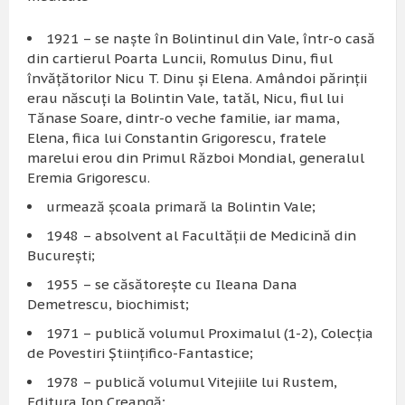
1921 – se naşte în Bolintinul din Vale, într-o casă
din cartierul Poarta Luncii, Romulus Dinu, fiul
învăţătorilor Nicu T. Dinu şi Elena. Amândoi părinţii
erau născuţi la Bolintin Vale, tatăl, Nicu, fiul lui
Tănase Soare, dintr-o veche familie, iar mama,
Elena, fiica lui Constantin Grigorescu, fratele
marelui erou din Primul Război Mondial, generalul
Eremia Grigorescu.
urmează şcoala primară la Bolintin Vale;
1948 – absolvent al Facultăţii de Medicină din
Bucureşti;
1955 – se căsătoreşte cu Ileana Dana
Demetrescu, biochimist;
1971 – publică volumul Proximalul (1-2), Colecţia
de Povestiri Ştiinţifico-Fantastice;
1978 – publică volumul Vitejiile lui Rustem,
Editura Ion Creangă;