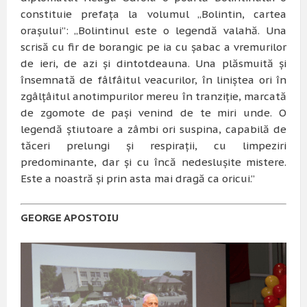
constituie prefaţa la volumul „Bolintin, cartea
oraşului”: „Bolintinul este o legendă valahă. Una
scrisă cu fir de borangic pe ia cu șabac a vremurilor
de ieri, de azi și dintotdeauna. Una plăsmuită și
însemnată de fâlfâitul veacurilor, în liniștea ori în
zgâlțâitul anotimpurilor mereu în tranziție, marcată
de zgomote de pași venind de te miri unde. O
legendă știutoare a zâmbi ori suspina, capabilă de
tăceri prelungi și respirații, cu limpeziri
predominante, dar și cu încă nedeslușite mistere.
Este a noastră și prin asta mai dragă ca oricui.”
GEORGE APOSTOIU