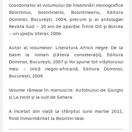
Coordonator al volumului de însemnări monografice
Bolintinul, bolintinenii, Bolintineanu, Editura
Dominor, Bucureşti, 2004, precum şi al antologiei
Revista Sud – 10 ani de apariţie. Între Olt şi Borcea
– un spaţiu literar, 2006.
Autor al volumelor: Literatura Africii negre. De la
basm la roman (câteva consideraţii), Editura
Dominor, Bucureşti, 2007 şi Voi spune tot vrăjitorului
meu – lirică negro-africană, Editura Dominor,
Bucureşti, 2009.
Volume rămase în manuscris: Autobuzul de Giurgiu
şi La nord şi la sud de Sahara.
A încetat din viaţă la sfârşitul lunii martie 2012,
fiind înmormântat la Bolintin Vale.