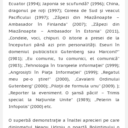
Ecuator (1994); Japonia se scufundă? (1996); China,
dragonul pe roţi (1997); Coreea de Sud şi veacul
Pacificului (1997); „Zăpezi din Miazănoapte –
Ambasador în Finlanda” (2007); „Zăpezi din
Miazănoapte – Ambasador în Estonia” (2011),
„Condeie, voci, chipuri. O istorie a presei de la
începuturi până azi prin personalităţi. Eseuri în
domeniul publicisticii Gutenberg sau Marconi?”
(1981); „Eu comunic, tu comunici, el comunică”
(1983); „Tehnologia în tranşeele informaţiei” (1999);
„Angrosişti în Piaţa Informaţiei” (1999); „Regatul
meu pe-o ştire!” (2000), „Cavalerii Ordinului
Gutenberg” (2000); „Piloţii de formula unu” (2009). );
„Reporter la eveniment. O şansă păcii! – Trimis
special la Naţiunile Unite” (1989); „Pelerin la
Infopolis” (2000) etc.
O superbă demonstraţie a înaltei aprecieri pe care
diplomatul Neagu Udroiu o poartă Bolintinului o