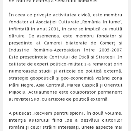
de Politică Externă a Senatului României.
În ceea ce priveşte activitatea civică, este membru
fondator al Asociaţiei Culturale „România în lume”,
înfiinţată în anul 2001, în care se implică cu multă
dăruire. De asemenea, este membru fondator şi
preşedinte al Camerei bilaterale de Comerţ şi
Industrie România-Azerbaidjan între 2005-2007.
Este preşedintele Centrului de Etică şi Strategii. În
calitate de expert politico-militar, s-a remarcat prin
numeroasele studii şi articole de politică externă,
strategie geopolitică şi geo-economică vizând zona
Mării Negre, Asia Centrală, Marea Caspică şi Orientul
Mijlociu. Actualmente este colaborator permanent
al revistei Sud, cu articole de politică externă.
A publicat „Recviem pentru spioni”, în două volume,
intenţia autorului fiind „de a dezvălui cititorilor
români şi celor străini interesaţi, unele aspecte mai