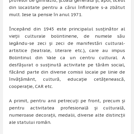
profesor de gimnaziu, şcoală generală şi, apoi, liceul
din localitate pentru a cărui înfiinţare s-a zbătut
mult. Iese la pensie în anul 1971.
Începând din 1945 este principalul susţinător al
vieţii culturale bolintinene, de numele său
legându-se zeci şi zeci de manifestări cultural-
artistice (teatrale, literare etc.), care au impus
Bolintinul din Vale ca un centru cultural. A
desfăşurat o susţinută activitate pe tărâm social,
făcând parte din diverse comisii locale pe linie de
învăţământ, cultură, educaţie cetăţenească,
cooperaţie, CAR etc.
A primit, pentru anii petrecuţi pe front, precum şi
pentru activitatea profesională şi culturală,
numeroase decoraţii, medalii, diverse alte distincţii
ale statului român.