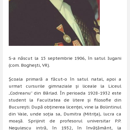
S-a născut la 15 septembrie 1906, în satul Iugani
(com. Bogheşti, VR).
Şcoala primară a făcut-o în satul natal, apoi a
urmat cursurile gimnaziale şi liceale la Liceul
„Codreanu” din Bârlad. În perioada 1928-1932 este
student la Facultatea de litere şi filosofie din
Bucureşti. După obţinerea licenţei, vine la Bolintinul
din Vale, unde soţia sa, Dumitra (Mitriţa), lucra ca
moaşă. Sprijinit de profesorul universitar P.P.
Negulescu intră, în 1932, în învăţământ, la