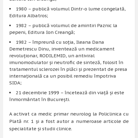
1980 – publică volumul Dintr-o lume congelată,
Editura Albatros;
1982 – publică volumul de amintiri Paznic la
pepeni, Editura Ion Creangă;
1982 – împreună cu soţia, Ileana Dana
Demetrescu Dinu, inventează un medicament
revoluţionar, RODILEMID, un antiviral
imunomodulator şi neutrofic de sinteză, folosit în
tratamentul sclerozei în plăci şi prezentat de presa
internaţională ca un posibil remediu împotriva
SIDA;
21 decembrie 1999 – încetează din viaţă şi este
înmormântat în Bucureşti.
A activat ca medic primar neurolog la Policlinica cu
Plată nr. 1 şi a fost autor a numeroase articole de
specialitate şi studii clinice.