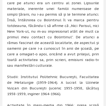
care pe atunci era un centru al zonei. Lipsurile
materiale, inerente unei familii numeroase de
simpli ţărani, nu i-au permis să şi le termine atunci.
Însă, întâlnirea cu Bolintinul îl va marca pentru
totdeauna, făcându-l să afirme că „Nici Parisul, nici
New York-ul, nu m-au impresionat atât de mult ca
primul meu contact cu Bolintinul”. De atunci a
rămas fascinat de această localitate, de aspectul şi
oamenii pe care i-a cunoscut în anii de şcoală, pe
care a omagiat-o apoi, oricând a avut prilejul, prin
toată activitatea sa, prin scrieri, emisiuni radio-tv
sau manifestări culturale.
Studii: Institutul Politehnic Bucureşti, Facultatea
de Metalurgie (1959-1964). A lucrat la Uzinele
Vulcan din Bucureşti (ucenic 1955-1958, lăcătuş
1958-1959, inginer 1964-1966).
Activitate în mass-media din 1966: presa scrisă