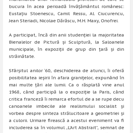
bucura în acea perioadă învăţământul românesc:
Eustaţiu Stoenescu, Camil Ressu, Al. Ciucurencu,
Jean Steriadi, Nicolae Dărăscu, M.H. Maxy, Onofrei.
A participat, încă din anii studenţiei la majoritatea
Bienalelor de Pictură şi Sculptură, la Saloanele
municipale, în expoziţii de grup din ţară şi din
străinătate.
Sfârşitul anilor ‘60, deschiderea de atunci, îi oferă
posibilitatea ieşirii în afara graniţelor, expunând în
mai multe ţări ale lumii. Ca o răsplată vine anul
1968, când participă la o expoziţie la Paris, când
critica franceză îi remarca efortul de a se rupe decu
canoanele imbecile ale realismului socialist şi
vorbea despre sinteza strălucitoare a geometriei şi
a culorii. Urmare firească a acestui eveniment va fi
includerea sa în volumul „L’Art Abstrait”, semnat de