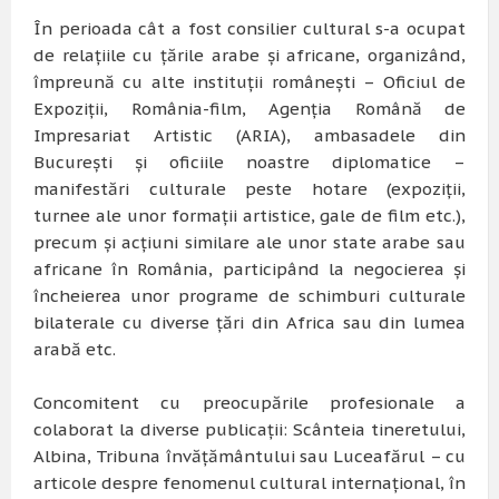
În perioada cât a fost consilier cultural s-a ocupat
de relaţiile cu ţările arabe şi africane, organizând,
împreună cu alte instituţii româneşti – Oficiul de
Expoziţii, România-film, Agenţia Română de
Impresariat Artistic (ARIA), ambasadele din
Bucureşti şi oficiile noastre diplomatice –
manifestări culturale peste hotare (expoziţii,
turnee ale unor formaţii artistice, gale de film etc.),
precum şi acţiuni similare ale unor state arabe sau
africane în România, participând la negocierea şi
încheierea unor programe de schimburi culturale
bilaterale cu diverse ţări din Africa sau din lumea
arabă etc.
Concomitent cu preocupările profesionale a
colaborat la diverse publicaţii: Scânteia tineretului,
Albina, Tribuna învăţământului sau Luceafărul – cu
articole despre fenomenul cultural internaţional, în