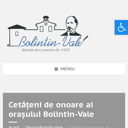
Deschide bara de unelte
MENIU
Cetățeni de onoare ai
orașului Bolintin-Vale
Acasă
Despre Bolintin-Vale
Cetățeni de onoare ai