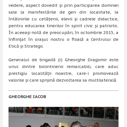
vedere, aspect dovedit şi prin participarea domniei
sale la manifestările de gen din localitate, la
întâlnirile cu cetăţenii, elevii şi cadrele didactice,
pentru educarea tinerilor în spirit civic şi patriotic.
În aceeaşi notă de preocupări, în octombrie 2015, a
înfiinţat în oraşul nostru o filială a Centrului de
Etică şi Strategii.
Generalul de brigadă (r) Gheorghe Dragomir este
unul dintre bolintinenii remarcabili, care aduc
prestigiu localităţii noastre, care-i promovează
valorile şi care sprijină dezvoltarea sa multilaterală.
GHEORGHE IACOB