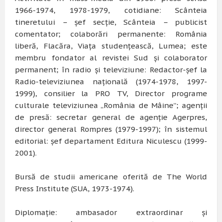
1966-1974, 1978-1979, cotidiane: Scânteia
tineretului – şef secţie, Scânteia – publicist
comentator; colaborări permanente: România
liberă, Flacăra, Viaţa studenţească, Lumea; este
membru fondator al revistei Sud şi colaborator
permanent; în radio şi televiziune: Redactor-şef la
Radio-televiziunea naţională (1974-1978, 1997-
1999), consilier la PRO TV, Director programe
culturale televiziunea „România de Mâine”; agenţii
de presă: secretar general de agenţie Agerpres,
director general Rompres (1979-1997); în sistemul
editorial: şef departament Editura Niculescu (1999-
2001).
Bursă de studii americane oferită de The World
Press Institute (SUA, 1973-1974).
Diplomaţie: ambasador extraordinar şi