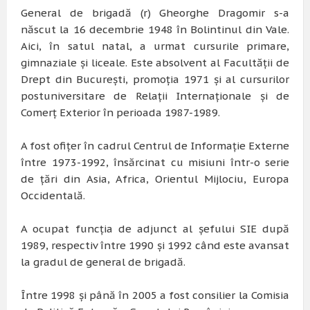
General de brigadă (r) Gheorghe Dragomir s-a
născut la 16 decembrie 1948 în Bolintinul din Vale.
Aici, în satul natal, a urmat cursurile primare,
gimnaziale şi liceale. Este absolvent al Facultății de
Drept din Bucureşti, promoţia 1971 şi al cursurilor
postuniversitare de Relaţii Internaţionale şi de
Comerţ Exterior în perioada 1987-1989.
A fost ofiţer în cadrul Centrul de Informaţie Externe
între 1973-1992, însărcinat cu misiuni într-o serie
de ţări din Asia, Africa, Orientul Mijlociu, Europa
Occidentală.
A ocupat funcţia de adjunct al şefului SIE după
1989, respectiv între 1990 şi 1992 când este avansat
la gradul de general de brigadă.
Între 1998 şi până în 2005 a fost consilier la Comisia