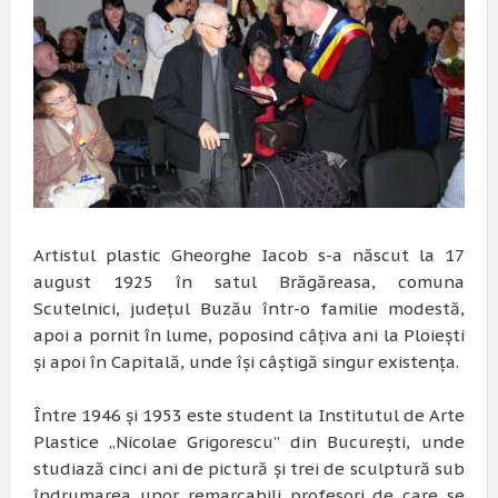
Artistul plastic Gheorghe Iacob s-a născut la 17
august 1925 în satul Brăgăreasa, comuna
Scutelnici, judeţul Buzău într-o familie modestă,
apoi a pornit în lume, poposind câţiva ani la Ploieşti
şi apoi în Capitală, unde îşi câştigă singur existenţa.
Între 1946 şi 1953 este student la Institutul de Arte
Plastice „Nicolae Grigorescu” din Bucureşti, unde
studiază cinci ani de pictură şi trei de sculptură sub
îndrumarea unor remarcabili profesori de care se