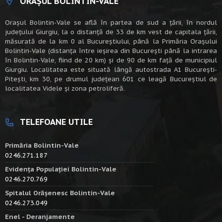
ORAȘUL BOLINTIN-VALE
Oraşul Bolintin-Vale se află în partea de sud a ţării, în nordul
judeţului Giurgiu, la o distanţă de 33 de km vest de capitala țării,
măsurată de la km 0 al Bucureștiului, până la Primăria Orașului
Bolintin-Vale (distanța între ieșirea din București până la intrarea
în Bolintin-Vale, fiind de 20 km) şi de 90 de km faţă de municipiul
Giurgiu. Localitatea este situată lângă autostrada A1 Bucureşti-
Piteşti, km 30, pe drumul judeţean 601 ce leagă Bucureştiul de
localitatea Videle şi zona petroliferă.
TELEFOANE UTILE
Primăria Bolintin-Vale
0246.271.187
Evidența Populației Bolintin-Vale
0246.270.769
Spitalul Orășenesc Bolintin-Vale
0246.273.049
Enel - Deranjamente