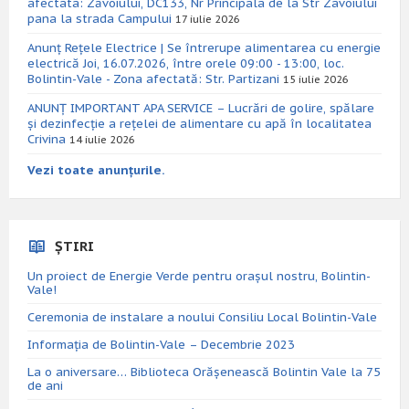
afectata: Zăvoiului, DC133, Nr Principala de la Str Zavoiului
pana la strada Campului
17 iulie 2026
Anunț Rețele Electrice | Se întrerupe alimentarea cu energie
electrică Joi, 16.07.2026, între orele 09:00 - 13:00, loc.
Bolintin-Vale - Zona afectată: Str. Partizani
15 iulie 2026
ANUNȚ IMPORTANT APA SERVICE – Lucrări de golire, spălare
și dezinfecție a rețelei de alimentare cu apă în localitatea
Crivina
14 iulie 2026
Vezi toate anunțurile.
ȘTIRI
Un proiect de Energie Verde pentru orașul nostru, Bolintin-
Vale!
Ceremonia de instalare a noului Consiliu Local Bolintin-Vale
Informația de Bolintin-Vale – Decembrie 2023
La o aniversare… Biblioteca Orăşenească Bolintin Vale la 75
de ani