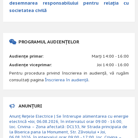
desemnarea responsabilului pentru relația cu
societatea civilă
PROGRAMUL AUDIENȚELOR
Audiențe primar:
Marți 14:00 - 16:00
Audiențe viceprimar:
Joi 14:00 - 16:00
Pentru procedura privind înscrierea in audiență, vă rugăm
consultați pagina
Înscrierea în audiență
.
ANUNȚURI
Anunț Rețele Electrice | Se întrerupe alimentarea cu energie
electrică •Joi, 06.08.2026, în intervalul orar 09:00 - 16:00,
loc. Crivina – Zona afectată: DC133, Nr Strada principala de
la Biserica pana la Monument, Str. Zăvoiului • Joi,
06.08.2026, în intervalul orar 09:00 - 17:00, loc. Crivina –