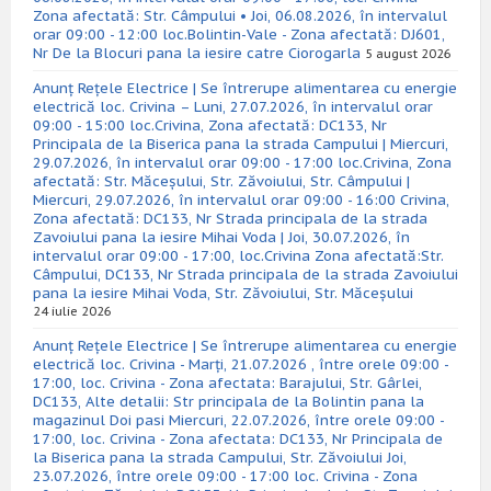
Zona afectată: Str. Câmpului • Joi, 06.08.2026, în intervalul
orar 09:00 - 12:00 loc.Bolintin-Vale - Zona afectată: DJ601,
Nr De la Blocuri pana la iesire catre Ciorogarla
5 august 2026
Anunț Rețele Electrice | Se întrerupe alimentarea cu energie
electrică loc. Crivina – Luni, 27.07.2026, în intervalul orar
09:00 - 15:00 loc.Crivina, Zona afectată: DC133, Nr
Principala de la Biserica pana la strada Campului | Miercuri,
29.07.2026, în intervalul orar 09:00 - 17:00 loc.Crivina, Zona
afectată: Str. Măceșului, Str. Zăvoiului, Str. Câmpului |
Miercuri, 29.07.2026, în intervalul orar 09:00 - 16:00 Crivina,
Zona afectată: DC133, Nr Strada principala de la strada
Zavoiului pana la iesire Mihai Voda | Joi, 30.07.2026, în
intervalul orar 09:00 - 17:00, loc.Crivina Zona afectată:Str.
Câmpului, DC133, Nr Strada principala de la strada Zavoiului
pana la iesire Mihai Voda, Str. Zăvoiului, Str. Măceșului
24 iulie 2026
Anunț Rețele Electrice | Se întrerupe alimentarea cu energie
electrică loc. Crivina - Marți, 21.07.2026 , între orele 09:00 -
17:00, loc. Crivina - Zona afectata: Barajului, Str. Gârlei,
DC133, Alte detalii: Str principala de la Bolintin pana la
magazinul Doi pasi Miercuri, 22.07.2026, între orele 09:00 -
17:00, loc. Crivina - Zona afectata: DC133, Nr Principala de
la Biserica pana la strada Campului, Str. Zăvoiului Joi,
23.07.2026, între orele 09:00 - 17:00 loc. Crivina - Zona