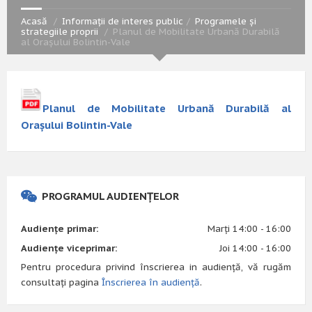
Acasă
Informații de interes public
Programele și
strategiile proprii
Planul de Mobilitate Urbană Durabilă
al Orașului Bolintin-Vale
Planul de Mobilitate Urbană Durabilă al
Orașului Bolintin-Vale
PROGRAMUL AUDIENȚELOR
Audiențe primar:
Marți 14:00 - 16:00
Audiențe viceprimar:
Joi 14:00 - 16:00
Pentru procedura privind înscrierea in audiență, vă rugăm
consultați pagina
Înscrierea în audiență
.