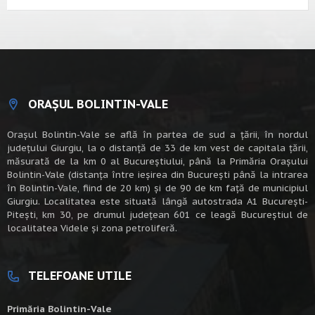
ORAȘUL BOLINTIN-VALE
Oraşul Bolintin-Vale se află în partea de sud a ţării, în nordul
judeţului Giurgiu, la o distanţă de 33 de km vest de capitala țării,
măsurată de la km 0 al Bucureștiului, până la Primăria Orașului
Bolintin-Vale (distanța între ieșirea din București până la intrarea
în Bolintin-Vale, fiind de 20 km) şi de 90 de km faţă de municipiul
Giurgiu. Localitatea este situată lângă autostrada A1 Bucureşti-
Piteşti, km 30, pe drumul judeţean 601 ce leagă Bucureştiul de
localitatea Videle şi zona petroliferă.
TELEFOANE UTILE
Primăria Bolintin-Vale