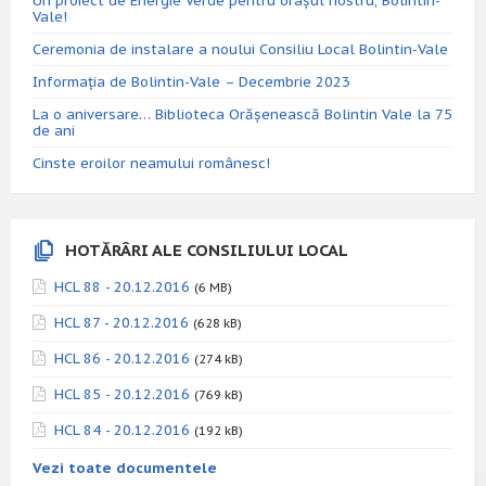
Un proiect de Energie Verde pentru orașul nostru, Bolintin-
Vale!
Ceremonia de instalare a noului Consiliu Local Bolintin-Vale
Informația de Bolintin-Vale – Decembrie 2023
La o aniversare… Biblioteca Orăşenească Bolintin Vale la 75
de ani
Cinste eroilor neamului românesc!
HOTĂRÂRI ALE CONSILIULUI LOCAL
HCL 88 - 20.12.2016
(6 MB)
HCL 87 - 20.12.2016
(628 kB)
HCL 86 - 20.12.2016
(274 kB)
HCL 85 - 20.12.2016
(769 kB)
HCL 84 - 20.12.2016
(192 kB)
Vezi toate documentele