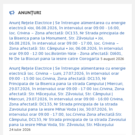
ANUNȚURI
Anunț Rețele Electrice | Se întrerupe alimentarea cu energie
electrică •Joi, 06.08.2026, în intervalul orar 09:00 - 16:00,
loc. Crivina – Zona afectată: DC133, Nr Strada principala de
la Biserica pana la Monument, Str. Zăvoiului • Joi,
06.08.2026, în intervalul orar 09:00 - 17:00, loc. Crivina –
Zona afectată: Str. Câmpului • Joi, 06.08.2026, în intervalul
orar 09:00 - 12:00 loc.Bolintin-Vale - Zona afectată: DJ601,
Nr De la Blocuri pana la iesire catre Ciorogarla
5 august 2026
Anunț Rețele Electrice | Se întrerupe alimentarea cu energie
electrică loc. Crivina – Luni, 27.07.2026, în intervalul orar
09:00 - 15:00 loc.Crivina, Zona afectată: DC133, Nr
Principala de la Biserica pana la strada Campului | Miercuri,
29.07.2026, în intervalul orar 09:00 - 17:00 loc.Crivina, Zona
afectată: Str. Măceșului, Str. Zăvoiului, Str. Câmpului |
Miercuri, 29.07.2026, în intervalul orar 09:00 - 16:00 Crivina,
Zona afectată: DC133, Nr Strada principala de la strada
Zavoiului pana la iesire Mihai Voda | Joi, 30.07.2026, în
intervalul orar 09:00 - 17:00, loc.Crivina Zona afectată:Str.
Câmpului, DC133, Nr Strada principala de la strada Zavoiului
pana la iesire Mihai Voda, Str. Zăvoiului, Str. Măceșului
24 iulie 2026