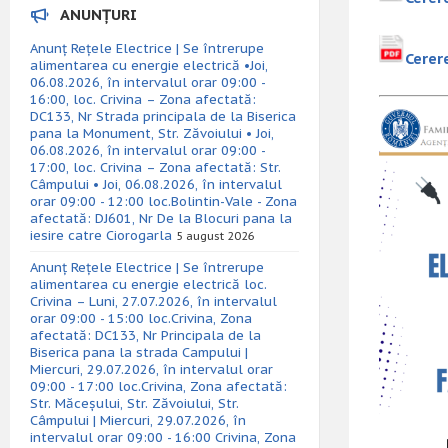
ANUNȚURI
Anunț Rețele Electrice | Se întrerupe
Cerere
alimentarea cu energie electrică •Joi,
06.08.2026, în intervalul orar 09:00 -
16:00, loc. Crivina – Zona afectată:
DC133, Nr Strada principala de la Biserica
pana la Monument, Str. Zăvoiului • Joi,
06.08.2026, în intervalul orar 09:00 -
17:00, loc. Crivina – Zona afectată: Str.
Câmpului • Joi, 06.08.2026, în intervalul
orar 09:00 - 12:00 loc.Bolintin-Vale - Zona
afectată: DJ601, Nr De la Blocuri pana la
iesire catre Ciorogarla
5 august 2026
Anunț Rețele Electrice | Se întrerupe
alimentarea cu energie electrică loc.
Crivina – Luni, 27.07.2026, în intervalul
orar 09:00 - 15:00 loc.Crivina, Zona
afectată: DC133, Nr Principala de la
Biserica pana la strada Campului |
Miercuri, 29.07.2026, în intervalul orar
09:00 - 17:00 loc.Crivina, Zona afectată:
Str. Măceșului, Str. Zăvoiului, Str.
Câmpului | Miercuri, 29.07.2026, în
intervalul orar 09:00 - 16:00 Crivina, Zona