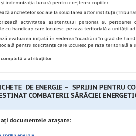
şi indemnizaţia lunară pentru creşterea copiilor;
ază anchetelor sociale la solicitarea altor instituţii (Tribunal,
orizează activitatea asistentului personal al persoanei
e cu handicap care locuiesc pe raza teritorială a unității adm
ază evaluarea inițială în vederea încadrării în grad de handi
ocială pentru solicitanții care locuiesc pe raza teritorială a u
 completă a atribuțiilor
ICHETE DE ENERGIE – SPRIJIN PENTRU C
ESTINAT COMBATERII SĂRĂCIEI ENERGETI
ați documentele atașate:
 sprijin energie