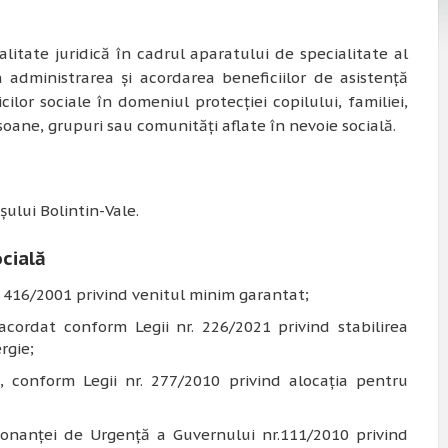
litate juridică în cadrul aparatului de specialitate al
 administrarea și acordarea beneficiilor de asistență
icilor sociale în domeniul protecției copilului, familiei,
soane, grupuri sau comunități aflate în nevoie socială.
șului Bolintin-Vale.
ocială
. 416/2001 privind venitul minim garantat;
acordat conform Legii nr. 226/2021 privind stabilirea
rgie;
, conform Legii nr. 277/2010 privind alocaţia pentru
donanţei de Urgenţă a Guvernului nr.111/2010 privind