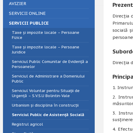
AVIZIER
Prezent
SERVICII ONLINE
Direcția 
SERVICII PUBLICE
Primarulu
socială ș
Taxe și impozite locale – Persoane
persoanel
Fizice
Taxe și impozite locale – Persoane
Subord
Juridice
Serviciul Public Comunitar de Evidență a
Direcția 
Persoanelor
Principa
Serviciul de Administrare a Domeniului
Public
Instrum
Serviciul Voluntar pentru Situații de
Urgență – S.V.S.U Bolintin-Vale
Instru
măsurilor
Urbanism și disciplina în construcții
Instru
Serviciul Public de Asistență Socială
susţinere
Registrul agricol
Efectu