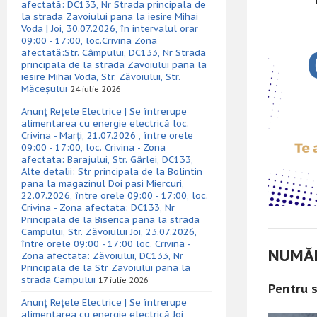
afectată: DC133, Nr Strada principala de
la strada Zavoiului pana la iesire Mihai
Voda | Joi, 30.07.2026, în intervalul orar
09:00 - 17:00, loc.Crivina Zona
afectată:Str. Câmpului, DC133, Nr Strada
principala de la strada Zavoiului pana la
iesire Mihai Voda, Str. Zăvoiului, Str.
Măceșului
24 iulie 2026
Anunț Rețele Electrice | Se întrerupe
alimentarea cu energie electrică loc.
Crivina - Marți, 21.07.2026 , între orele
09:00 - 17:00, loc. Crivina - Zona
afectata: Barajului, Str. Gârlei, DC133,
Alte detalii: Str principala de la Bolintin
pana la magazinul Doi pasi Miercuri,
22.07.2026, între orele 09:00 - 17:00, loc.
Crivina - Zona afectata: DC133, Nr
Principala de la Biserica pana la strada
Campului, Str. Zăvoiului Joi, 23.07.2026,
între orele 09:00 - 17:00 loc. Crivina -
NUMĂR
Zona afectata: Zăvoiului, DC133, Nr
Principala de la Str Zavoiului pana la
strada Campului
17 iulie 2026
Pentru s
Anunț Rețele Electrice | Se întrerupe
alimentarea cu energie electrică Joi,