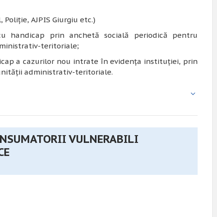
 Poliţie, AJPIS Giurgiu etc.)
 cu handicap prin anchetă socială periodică pentru
inistrativ-teritoriale;
cap a cazurilor nou intrate în evidența instituției, prin
nității administrativ-teritoriale.
ONSUMATORII VULNERABILI
CE