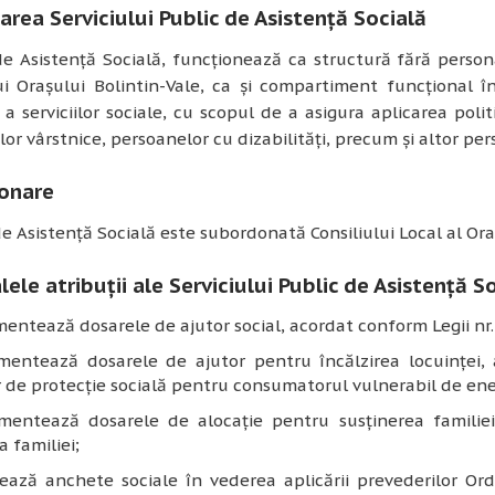
area Serviciului Public de Asistență Socială
de Asistență Socială, funcționează ca structură fără persona
i Orașului Bolintin-Vale, ca și compartiment funcțional în
i a serviciilor sociale, cu scopul de a asigura aplicarea polit
or vârstnice, persoanelor cu dizabilități, precum și altor per
onare
de Asistență Socială este subordonată Consiliului Local al Ora
lele atribuții ale Serviciului Public de Asistență S
entează dosarele de ajutor social, acordat conform Legii nr
mentează dosarele de ajutor pentru încălzirea locuinţei, 
 de protecţie socială pentru consumatorul vulnerabil de ene
mentează dosarele de alocaţie pentru susţinerea familiei
a familiei;
ează anchete sociale în vederea aplicării prevederilor Or