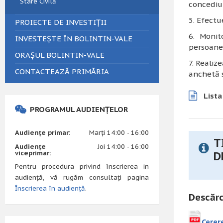
Stare Civilă
concediu 
Efectue
PROIECTE DE INVESTIȚII
Monit
INVESTEȘTE ÎN BOLINTIN-VALE
persoanel
ORAȘUL BOLINTIN-VALE
Realize
CONTACTEAZĂ PRIMĂRIA
anchetă s
Lista
PROGRAMUL AUDIENȚELOR
Audiențe primar:
Marți 14:00 - 16:00
T
Audiențe
Joi 14:00 - 16:00
viceprimar:
D
Pentru procedura privind înscrierea in
audiență, vă rugăm consultați pagina
Înscrierea în audiență
.
Descărc
Cerere