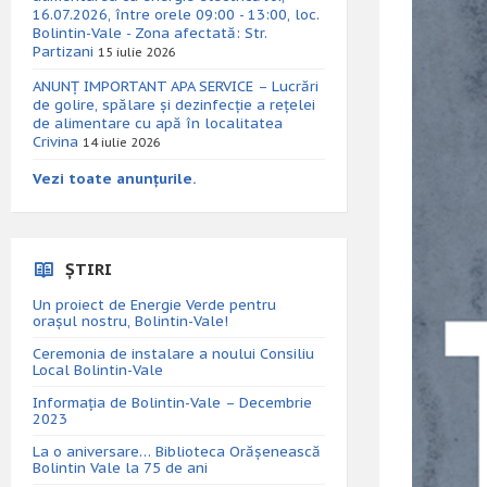
16.07.2026, între orele 09:00 - 13:00, loc.
Bolintin-Vale - Zona afectată: Str.
Partizani
15 iulie 2026
ANUNȚ IMPORTANT APA SERVICE – Lucrări
de golire, spălare și dezinfecție a rețelei
de alimentare cu apă în localitatea
Crivina
14 iulie 2026
Vezi toate anunțurile.
ȘTIRI
Un proiect de Energie Verde pentru
orașul nostru, Bolintin-Vale!
Ceremonia de instalare a noului Consiliu
Local Bolintin-Vale
Informația de Bolintin-Vale – Decembrie
2023
La o aniversare… Biblioteca Orăşenească
Bolintin Vale la 75 de ani