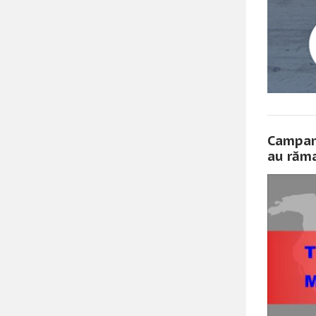
Campani
au răma