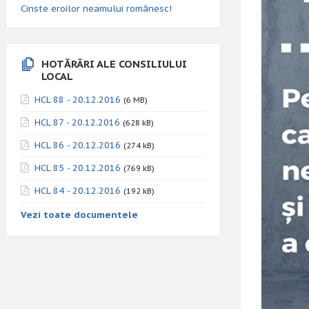
Cinste eroilor neamului românesc!
HOTĂRÂRI ALE CONSILIULUI
LOCAL
HCL 88 - 20.12.2016
(6 MB)
HCL 87 - 20.12.2016
(628 kB)
HCL 86 - 20.12.2016
(274 kB)
HCL 85 - 20.12.2016
(769 kB)
HCL 84 - 20.12.2016
(192 kB)
Vezi toate documentele