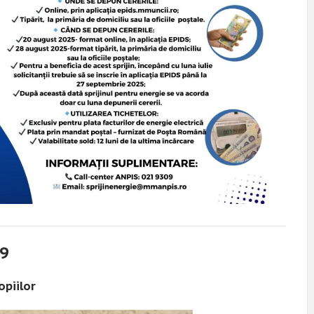
9
opiilor