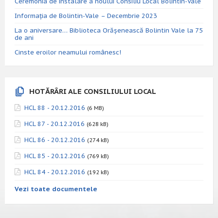
Ceremonia de instalare a noului Consiliu Local Bolintin-Vale
Informația de Bolintin-Vale – Decembrie 2023
La o aniversare… Biblioteca Orăşenească Bolintin Vale la 75
de ani
Cinste eroilor neamului românesc!
HOTĂRÂRI ALE CONSILIULUI LOCAL
HCL 88 - 20.12.2016
(6 MB)
HCL 87 - 20.12.2016
(628 kB)
HCL 86 - 20.12.2016
(274 kB)
HCL 85 - 20.12.2016
(769 kB)
HCL 84 - 20.12.2016
(192 kB)
Vezi toate documentele