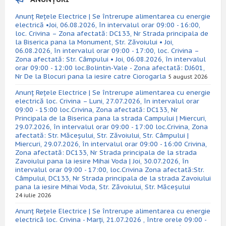
Anunț Rețele Electrice | Se întrerupe alimentarea cu energie
electrică •Joi, 06.08.2026, în intervalul orar 09:00 - 16:00,
loc. Crivina – Zona afectată: DC133, Nr Strada principala de
la Biserica pana la Monument, Str. Zăvoiului • Joi,
06.08.2026, în intervalul orar 09:00 - 17:00, loc. Crivina –
Zona afectată: Str. Câmpului • Joi, 06.08.2026, în intervalul
orar 09:00 - 12:00 loc.Bolintin-Vale - Zona afectată: DJ601,
Nr De la Blocuri pana la iesire catre Ciorogarla
5 august 2026
Anunț Rețele Electrice | Se întrerupe alimentarea cu energie
electrică loc. Crivina – Luni, 27.07.2026, în intervalul orar
09:00 - 15:00 loc.Crivina, Zona afectată: DC133, Nr
Principala de la Biserica pana la strada Campului | Miercuri,
29.07.2026, în intervalul orar 09:00 - 17:00 loc.Crivina, Zona
afectată: Str. Măceșului, Str. Zăvoiului, Str. Câmpului |
Miercuri, 29.07.2026, în intervalul orar 09:00 - 16:00 Crivina,
Zona afectată: DC133, Nr Strada principala de la strada
Zavoiului pana la iesire Mihai Voda | Joi, 30.07.2026, în
intervalul orar 09:00 - 17:00, loc.Crivina Zona afectată:Str.
Câmpului, DC133, Nr Strada principala de la strada Zavoiului
pana la iesire Mihai Voda, Str. Zăvoiului, Str. Măceșului
24 iulie 2026
Anunț Rețele Electrice | Se întrerupe alimentarea cu energie
electrică loc. Crivina - Marți, 21.07.2026 , între orele 09:00 -