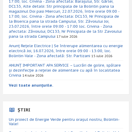
17:00, loc. Crivina - Zona afectata: Barajului, Str. Gârlei,
DC133, Alte detalii: Str principala de la Bolintin pana la
magazinul Doi pasi Miercuri, 22.07.2026, între orele 09:00 -
17:00, loc. Crivina - Zona afectata: DC133, Nr Principala de
la Biserica pana la strada Campului, Str. Zăvoiului Joi,
23.07.2026, între orele 09:00 - 17:00 loc. Crivina - Zona
afectata: Zăvoiului, DC133, Nr Principala de la Str Zavoiului
pana la strada Campului
17 iulie 2026
Anunț Rețele Electrice | Se întrerupe alimentarea cu energie
electrică Joi, 16.07.2026, între orele 09:00 - 13:00, loc.
Bolintin-Vale - Zona afectată: Str. Partizani
15 iulie 2026
ANUNȚ IMPORTANT APA SERVICE – Lucrări de golire, spălare
și dezinfecție a rețelei de alimentare cu apă în localitatea
Crivina
14 iulie 2026
Vezi toate anunțurile.
ȘTIRI
Un proiect de Energie Verde pentru orașul nostru, Bolintin-
Vale!