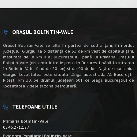
ORAȘUL BOLINTIN-VALE
Oraşul Bolintin-Vale se află în partea de sud a ţării, în nordul
judeţului Giurgiu, la o distanţă de 33 de km vest de capitala țării,
măsurată de la km 0 al Bucureștiului, până la Primăria Orașului
Bolintin-Vale (distanța între ieșirea din București până la intrarea
în Bolintin-Vale, fiind de 20 km) şi de 90 de km faţă de municipiul
Giurgiu. Localitatea este situată lângă autostrada A1 Bucureşti-
Piteşti, km 30, pe drumul judeţean 601 ce leagă Bucureştiul de
localitatea Videle şi zona petroliferă.
TELEFOANE UTILE
Primăria Bolintin-Vale
0246.271.187
Evidența Populației Bolintin-Vale