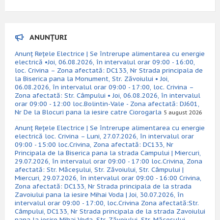
ANUNȚURI
Anunț Rețele Electrice | Se întrerupe alimentarea cu energie
electrică •Joi, 06.08.2026, în intervalul orar 09:00 - 16:00,
loc. Crivina – Zona afectată: DC133, Nr Strada principala de
la Biserica pana la Monument, Str. Zăvoiului • Joi,
06.08.2026, în intervalul orar 09:00 - 17:00, loc. Crivina –
Zona afectată: Str. Câmpului • Joi, 06.08.2026, în intervalul
orar 09:00 - 12:00 loc.Bolintin-Vale - Zona afectată: DJ601,
Nr De la Blocuri pana la iesire catre Ciorogarla
5 august 2026
Anunț Rețele Electrice | Se întrerupe alimentarea cu energie
electrică loc. Crivina – Luni, 27.07.2026, în intervalul orar
09:00 - 15:00 loc.Crivina, Zona afectată: DC133, Nr
Principala de la Biserica pana la strada Campului | Miercuri,
29.07.2026, în intervalul orar 09:00 - 17:00 loc.Crivina, Zona
afectată: Str. Măceșului, Str. Zăvoiului, Str. Câmpului |
Miercuri, 29.07.2026, în intervalul orar 09:00 - 16:00 Crivina,
Zona afectată: DC133, Nr Strada principala de la strada
Zavoiului pana la iesire Mihai Voda | Joi, 30.07.2026, în
intervalul orar 09:00 - 17:00, loc.Crivina Zona afectată:Str.
Câmpului, DC133, Nr Strada principala de la strada Zavoiului
pana la iesire Mihai Voda, Str. Zăvoiului, Str. Măceșului