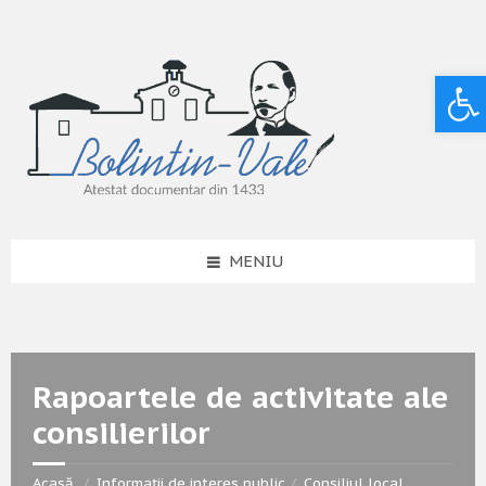
Deschide bara de unelte
MENIU
Rapoartele de activitate ale
consilierilor
Acasă
Informații de interes public
Consiliul local