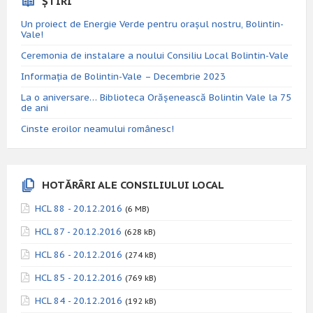
ȘTIRI
Un proiect de Energie Verde pentru orașul nostru, Bolintin-
Vale!
Ceremonia de instalare a noului Consiliu Local Bolintin-Vale
Informația de Bolintin-Vale – Decembrie 2023
La o aniversare… Biblioteca Orăşenească Bolintin Vale la 75
de ani
Cinste eroilor neamului românesc!
HOTĂRÂRI ALE CONSILIULUI LOCAL
HCL 88 - 20.12.2016
(6 MB)
HCL 87 - 20.12.2016
(628 kB)
HCL 86 - 20.12.2016
(274 kB)
HCL 85 - 20.12.2016
(769 kB)
HCL 84 - 20.12.2016
(192 kB)