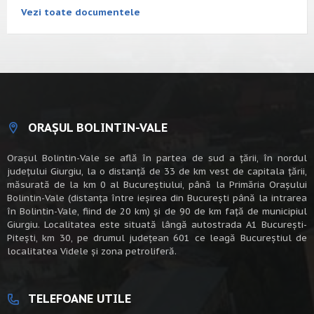
Vezi toate documentele
ORAȘUL BOLINTIN-VALE
Oraşul Bolintin-Vale se află în partea de sud a ţării, în nordul
judeţului Giurgiu, la o distanţă de 33 de km vest de capitala țării,
măsurată de la km 0 al Bucureștiului, până la Primăria Orașului
Bolintin-Vale (distanța între ieșirea din București până la intrarea
în Bolintin-Vale, fiind de 20 km) şi de 90 de km faţă de municipiul
Giurgiu. Localitatea este situată lângă autostrada A1 Bucureşti-
Piteşti, km 30, pe drumul judeţean 601 ce leagă Bucureştiul de
localitatea Videle şi zona petroliferă.
TELEFOANE UTILE