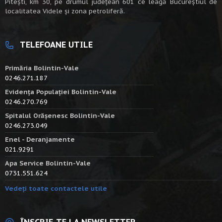
Piteşti, km 30, pe drumul judeţean 601 ce leagă Bucureştiul de
localitatea Videle şi zona petroliferă.
TELEFOANE UTILE
Primăria Bolintin-Vale
0246.271.187
Evidența Populației Bolintin-Vale
0246.270.769
Spitalul Orășenesc Bolintin-Vale
0246.273.049
Enel - Deranjamente
021.9291
Apa Service Bolintin-Vale
0731.551.624
Vedeți toate contactele utile