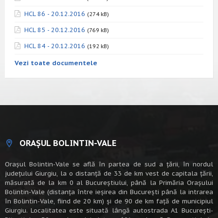
HCL 86 - 20.12.2016
(274 kB)
HCL 85 - 20.12.2016
(769 kB)
HCL 84 - 20.12.2016
(192 kB)
Vezi toate documentele
ORAȘUL BOLINTIN-VALE
Oraşul Bolintin-Vale se află în partea de sud a ţării, în nordul
judeţului Giurgiu, la o distanţă de 33 de km vest de capitala țării,
măsurată de la km 0 al Bucureștiului, până la Primăria Orașului
Bolintin-Vale (distanța între ieșirea din București până la intrarea
în Bolintin-Vale, fiind de 20 km) şi de 90 de km faţă de municipiul
Giurgiu. Localitatea este situată lângă autostrada A1 Bucureşti-