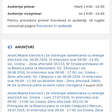
Audiențe primar:
Marți 14:00 - 16:00
Audiențe viceprimar:
Joi 14:00 - 16:00
Pentru procedura privind înscrierea in audiență, vă rugăm
consultați pagina
Înscrierea în audiență
.
ANUNȚURI
Anunț Rețele Electrice | Se întrerupe alimentarea cu energie
electrică •Joi, 06.08.2026, în intervalul orar 09:00 - 16:00,
loc. Crivina – Zona afectată: DC133, Nr Strada principala de
la Biserica pana la Monument, Str. Zăvoiului • Joi,
06.08.2026, în intervalul orar 09:00 - 17:00, loc. Crivina –
Zona afectată: Str. Câmpului • Joi, 06.08.2026, în intervalul
orar 09:00 - 12:00 loc.Bolintin-Vale - Zona afectată: DJ601,
Nr De la Blocuri pana la iesire catre Ciorogarla
5 august 2026
Anunț Rețele Electrice | Se întrerupe alimentarea cu energie
electrică loc. Crivina – Luni, 27.07.2026, în intervalul orar
09:00 - 15:00 loc.Crivina, Zona afectată: DC133, Nr
Principala de la Biserica pana la strada Campului | Miercuri,
29.07.2026, în intervalul orar 09:00 - 17:00 loc.Crivina, Zona