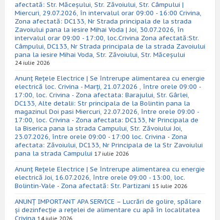
afectată: Str. Măceșului, Str. Zăvoiului, Str. Câmpului |
Miercuri, 29.07.2026, în intervalul orar 09:00 - 16:00 Crivina,
Zona afectată: DC133, Nr Strada principala de la strada
Zavoiului pana la iesire Mihai Voda | Joi, 30.07.2026, în
intervalul orar 09:00 - 17:00, loc.Crivina Zona afectată:Str.
Câmpului, DC133, Nr Strada principala de la strada Zavoiului
pana la iesire Mihai Voda, Str. Zăvoiului, Str. Măceșului
24 iulie 2026
Anunț Rețele Electrice | Se întrerupe alimentarea cu energie
electrică loc. Crivina - Marți, 21.07.2026 , între orele 09:00 -
17:00, loc. Crivina - Zona afectata: Barajului, Str. Gârlei,
DC133, Alte detalii: Str principala de la Bolintin pana la
magazinul Doi pasi Miercuri, 22.07.2026, între orele 09:00 -
17:00, loc. Crivina - Zona afectata: DC133, Nr Principala de
la Biserica pana la strada Campului, Str. Zăvoiului Joi,
23.07.2026, între orele 09:00 - 17:00 loc. Crivina - Zona
afectata: Zăvoiului, DC133, Nr Principala de la Str Zavoiului
pana la strada Campului
17 iulie 2026
Anunț Rețele Electrice | Se întrerupe alimentarea cu energie
electrică Joi, 16.07.2026, între orele 09:00 - 13:00, loc.
Bolintin-Vale - Zona afectată: Str. Partizani
15 iulie 2026
ANUNȚ IMPORTANT APA SERVICE – Lucrări de golire, spălare
și dezinfecție a rețelei de alimentare cu apă în localitatea
Crivina
14 iulie 2026