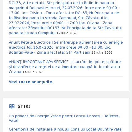
DC133, Alte detalii: Str principala de la Bolintin pana la
magazinul Doi pasi Miercuri, 22.07.2026, între orele 09:00 -
17:00, loc. Crivina - Zona afectata: DC133, Nr Principala de
la Biserica pana la strada Campului, Str. Zăvoiului Joi,
23.07.2026, între orele 09:00 - 17:00 loc. Crivina - Zona
afectata: Zăvoiului, DC133, Nr Principala de la Str Zavoiului
pana la strada Campului
17 iulie 2026
Anunț Rețele Electrice | Se întrerupe alimentarea cu energie
electrică Joi, 16.07.2026, între orele 09:00 - 13:00, loc.
Bolintin-Vale - Zona afectată: Str. Partizani
15 iulie 2026
ANUNȚ IMPORTANT APA SERVICE – Lucrări de golire, spălare
și dezinfecție a rețelei de alimentare cu apă în localitatea
Crivina
14 iulie 2026
Vezi toate anunțurile.
ȘTIRI
Un proiect de Energie Verde pentru orașul nostru, Bolintin-
Vale!
Ceremonia de instalare a noului Consiliu Local Bolintin-Vale