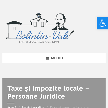
Deschide bara de unelte
MENIU
Taxe și impozite locale –
Persoane Juridice
Acasă
Servicii publice
Taxe și impozite locale –