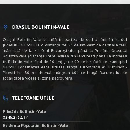
ORAȘUL BOLINTIN-VALE
Oraşul Bolintin-Vale se află în partea de sud a ţării, în nordul
judeţului Giurgiu, la o distanţă de 33 de km vest de capitala țării,
măsurată de la km 0 al Bucureștiului, până la Primăria Orașului
Bolintin-Vale (distanța între ieșirea din București până la intrarea
în Bolintin-Vale, fiind de 20 km) şi de 90 de km faţă de municipiul
Giurgiu. Localitatea este situată lângă autostrada A1 Bucureşti-
Piteşti, km 30, pe drumul judeţean 601 ce leagă Bucureştiul de
localitatea Videle şi zona petroliferă.
TELEFOANE UTILE
Primăria Bolintin-Vale
0246.271.187
Evidența Populației Bolintin-Vale