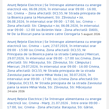
Anunț Rețele Electrice | Se întrerupe alimentarea cu energie
electrică •Joi, 06.08.2026, în intervalul orar 09:00 - 16:00,
loc. Crivina – Zona afectată: DC133, Nr Strada principala de
la Biserica pana la Monument, Str. Zăvoiului • Joi,
06.08.2026, în intervalul orar 09:00 - 17:00, loc. Crivina –
Zona afectată: Str. Câmpului • Joi, 06.08.2026, în intervalul
orar 09:00 - 12:00 loc.Bolintin-Vale - Zona afectată: DJ601,
Nr De la Blocuri pana la iesire catre Ciorogarla
5 august 2026
Anunț Rețele Electrice | Se întrerupe alimentarea cu energie
electrică loc. Crivina – Luni, 27.07.2026, în intervalul orar
09:00 - 15:00 loc.Crivina, Zona afectată: DC133, Nr
Principala de la Biserica pana la strada Campului | Miercuri,
29.07.2026, în intervalul orar 09:00 - 17:00 loc.Crivina, Zona
afectată: Str. Măceșului, Str. Zăvoiului, Str. Câmpului |
Miercuri, 29.07.2026, în intervalul orar 09:00 - 16:00 Crivina,
Zona afectată: DC133, Nr Strada principala de la strada
Zavoiului pana la iesire Mihai Voda | Joi, 30.07.2026, în
intervalul orar 09:00 - 17:00, loc.Crivina Zona afectată:Str.
Câmpului, DC133, Nr Strada principala de la strada Zavoiului
pana la iesire Mihai Voda, Str. Zăvoiului, Str. Măceșului
24 iulie 2026
Anunț Rețele Electrice | Se întrerupe alimentarea cu energie
electrică loc. Crivina - Marți, 21.07.2026 , între orele 09:00 -
17:00, loc. Crivina - Zona afectata: Barajului, Str. Gârlei,