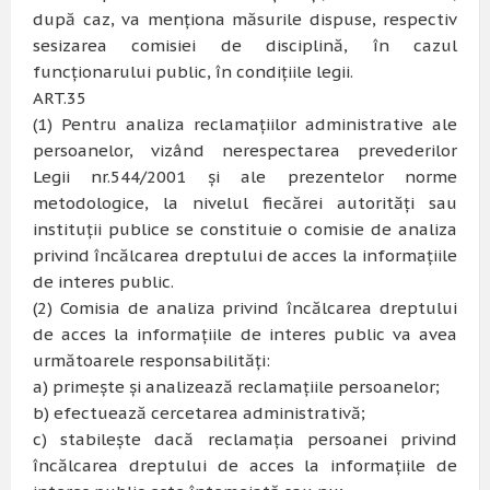
după caz, va menţiona măsurile dispuse, respectiv
sesizarea comisiei de disciplină, în cazul
funcţionarului public, în condiţiile legii.
ART.35
(1) Pentru analiza reclamaţiilor administrative ale
persoanelor, vizând nerespectarea prevederilor
Legii nr.544/2001 şi ale prezentelor norme
metodologice, la nivelul fiecărei autorităţi sau
instituţii publice se constituie o comisie de analiza
privind încălcarea dreptului de acces la informaţiile
de interes public.
(2) Comisia de analiza privind încălcarea dreptului
de acces la informaţiile de interes public va avea
următoarele responsabilităţi:
a) primeşte şi analizează reclamaţiile persoanelor;
b) efectuează cercetarea administrativă;
c) stabileşte dacă reclamaţia persoanei privind
încălcarea dreptului de acces la informaţiile de