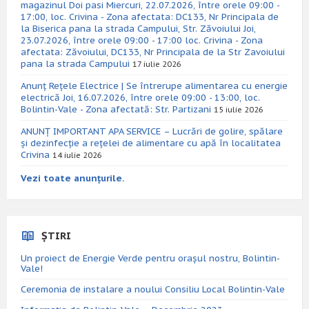
magazinul Doi pasi Miercuri, 22.07.2026, între orele 09:00 -
17:00, loc. Crivina - Zona afectata: DC133, Nr Principala de
la Biserica pana la strada Campului, Str. Zăvoiului Joi,
23.07.2026, între orele 09:00 - 17:00 loc. Crivina - Zona
afectata: Zăvoiului, DC133, Nr Principala de la Str Zavoiului
pana la strada Campului
17 iulie 2026
Anunț Rețele Electrice | Se întrerupe alimentarea cu energie
electrică Joi, 16.07.2026, între orele 09:00 - 13:00, loc.
Bolintin-Vale - Zona afectată: Str. Partizani
15 iulie 2026
ANUNȚ IMPORTANT APA SERVICE – Lucrări de golire, spălare
și dezinfecție a rețelei de alimentare cu apă în localitatea
Crivina
14 iulie 2026
Vezi toate anunțurile.
ȘTIRI
Un proiect de Energie Verde pentru orașul nostru, Bolintin-
Vale!
Ceremonia de instalare a noului Consiliu Local Bolintin-Vale