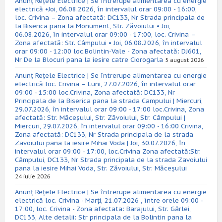
Anunț Rețele Electrice | Se întrerupe alimentarea cu energie
electrică •Joi, 06.08.2026, în intervalul orar 09:00 - 16:00,
loc. Crivina – Zona afectată: DC133, Nr Strada principala de
la Biserica pana la Monument, Str. Zăvoiului • Joi,
06.08.2026, în intervalul orar 09:00 - 17:00, loc. Crivina –
Zona afectată: Str. Câmpului • Joi, 06.08.2026, în intervalul
orar 09:00 - 12:00 loc.Bolintin-Vale - Zona afectată: DJ601,
Nr De la Blocuri pana la iesire catre Ciorogarla
5 august 2026
Anunț Rețele Electrice | Se întrerupe alimentarea cu energie
electrică loc. Crivina – Luni, 27.07.2026, în intervalul orar
09:00 - 15:00 loc.Crivina, Zona afectată: DC133, Nr
Principala de la Biserica pana la strada Campului | Miercuri,
29.07.2026, în intervalul orar 09:00 - 17:00 loc.Crivina, Zona
afectată: Str. Măceșului, Str. Zăvoiului, Str. Câmpului |
Miercuri, 29.07.2026, în intervalul orar 09:00 - 16:00 Crivina,
Zona afectată: DC133, Nr Strada principala de la strada
Zavoiului pana la iesire Mihai Voda | Joi, 30.07.2026, în
intervalul orar 09:00 - 17:00, loc.Crivina Zona afectată:Str.
Câmpului, DC133, Nr Strada principala de la strada Zavoiului
pana la iesire Mihai Voda, Str. Zăvoiului, Str. Măceșului
24 iulie 2026
Anunț Rețele Electrice | Se întrerupe alimentarea cu energie
electrică loc. Crivina - Marți, 21.07.2026 , între orele 09:00 -
17:00, loc. Crivina - Zona afectata: Barajului, Str. Gârlei,
DC133, Alte detalii: Str principala de la Bolintin pana la