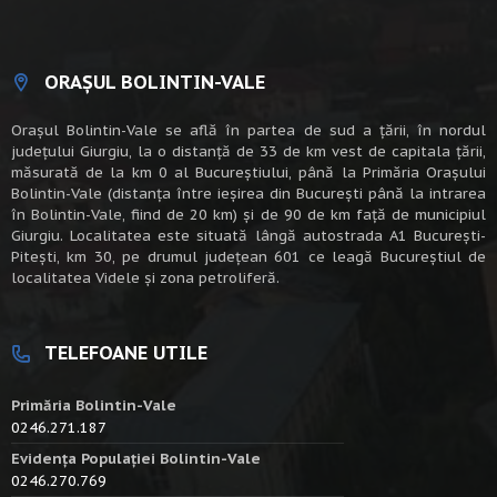
ORAȘUL BOLINTIN-VALE
Oraşul Bolintin-Vale se află în partea de sud a ţării, în nordul
judeţului Giurgiu, la o distanţă de 33 de km vest de capitala țării,
măsurată de la km 0 al Bucureștiului, până la Primăria Orașului
Bolintin-Vale (distanța între ieșirea din București până la intrarea
în Bolintin-Vale, fiind de 20 km) şi de 90 de km faţă de municipiul
Giurgiu. Localitatea este situată lângă autostrada A1 Bucureşti-
Piteşti, km 30, pe drumul judeţean 601 ce leagă Bucureştiul de
localitatea Videle şi zona petroliferă.
TELEFOANE UTILE
Primăria Bolintin-Vale
0246.271.187
Evidența Populației Bolintin-Vale
0246.270.769