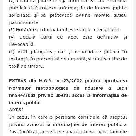
(2) Instanţa poate obliga autoritatea sau instituţia
publică să furnizeze informaţiile de interes public
solicitate şi să plătească daune morale şi/sau
patrimoniale.
(3) Hotărârea tribunalului este supusă recursului.
(4) Decizia Curţii de apel este definitiva şi
irevocabilă.
(5) Atât plângerea, cât şi recursul se judecă în
instanţă, în procedură de urgenţă, şi sunt scutite de
taxă de timbru.
EXTRAS din H.G.R. nr.123/2002 pentru aprobarea
Normelor metodologice de aplicare a Legii
nr.544/2001 privind liberul acces la informaţiile de
interes public:
ART.32
În cazul în care o persoana considera că dreptul
privind accesul la informaţiile de interes public a
fost încălcat, aceasta se poate adresa cu reclamaţie