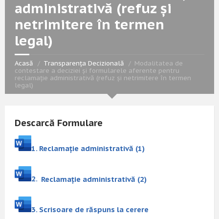
administrativă (refuz și
netrimitere în termen
legal)
Acasă
Transparența Decizională
Modalitatea de
contestare a deciziei și formularele aferente pentru
reclamație administrativă (refuz și netrimitere în termen
legal)
Descarcă Formulare
1
. Reclamaţie administrativă (1)
2.
Reclamaţie administrativă (2)
3. Scrisoare de răspuns la cerere