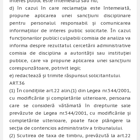
interes public este întemeiată sau nu;
d) în cazul în care reclamaţia este întemeiată,
propune aplicarea unei sancţiuni disciplinare
pentru personalul responsabil şi comunicarea
informaţiilor de interes public solicitate. În cazul
funcţionarilor publici culpabili comisia de analiza va
informa despre rezultatul cercetării administrative
comisia de disciplina a autorităţii sau instituţiei
publice, care va propune aplicarea unei sancţiuni
corespunzătoare, potrivit legii;
e) redactează şi trimite răspunsul solicitantului.
ART.36
(1) În condiţiile art.22 alin.(1) din Legea nr.544/2001,
cu modificările şi completările ulterioare, persoana
care se consideră vătămată în drepturile sale
prevăzute de Legea nr.544/2001, cu modificările şi
completările ulterioare, poate face plângere la
secţia de contencios administrativ a tribunalului.
(2) Scutirea de taxa de timbru, prevăzută la art.22