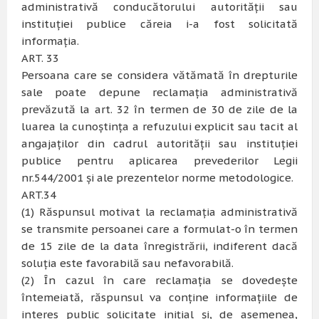
administrativă conducătorului autorităţii sau
instituţiei publice căreia i-a fost solicitată
informaţia.
ART. 33
Persoana care se considera vătămată în drepturile
sale poate depune reclamaţia administrativă
prevăzută la art. 32 în termen de 30 de zile de la
luarea la cunoştinţa a refuzului explicit sau tacit al
angajaţilor din cadrul autorităţii sau instituţiei
publice pentru aplicarea prevederilor Legii
nr.544/2001 şi ale prezentelor norme metodologice.
ART.34
(1) Răspunsul motivat la reclamaţia administrativă
se transmite persoanei care a formulat-o în termen
de 15 zile de la data înregistrării, indiferent dacă
soluţia este favorabilă sau nefavorabilă.
(2) În cazul în care reclamaţia se dovedeşte
întemeiată, răspunsul va conţine informaţiile de
interes public solicitate iniţial şi, de asemenea,