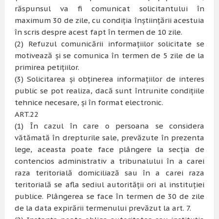
răspunsul va fi comunicat solicitantului în
maximum 30 de zile, cu condiţia înştiinţării acestuia
în scris despre acest fapt în termen de 10 zile.
(2) Refuzul comunicării informaţiilor solicitate se
motivează şi se comunica în termen de 5 zile de la
primirea petiţiilor.
(3) Solicitarea şi obţinerea informaţiilor de interes
public se pot realiza, dacă sunt întrunite condiţiile
tehnice necesare, şi în format electronic.
ART.22
(1) În cazul în care o persoana se considera
vătămată în drepturile sale, prevăzute în prezenta
lege, aceasta poate face plângere la secţia de
contencios administrativ a tribunalului în a carei
raza teritorială domiciliază sau în a carei raza
teritorială se afla sediul autorităţii ori al instituţiei
publice. Plângerea se face în termen de 30 de zile
de la data expirării termenului prevăzut la art. 7.