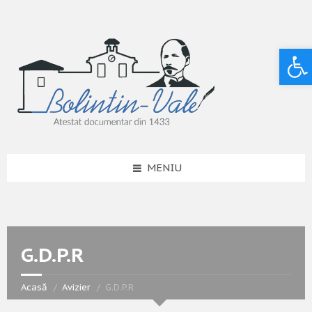
Deschide bara de unelte
MENIU
G.D.P.R
Acasă
Avizier
G.D.P.R