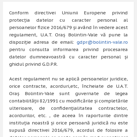
Conform directivei Uniunii Europene privind
protecția datelor cu caracter personal al
persoanelor fizice 2016/679 și având în vedere acest
regulament, U.A.T. Oraș Bolintin-Vale vă pune la
dispoziție adresa de email:
gdpr@bolintin-vale.ro
pentru consulta informarea privind procesarea
datelor dumneavoastră cu caracter personal și
ghidul privind G.D.P.R.
Acest regulament nu se aplică persoanelor juridice,
orice contracte, acorduri,etc, încheiate de U.A.T.
Oraș Bolintin-Vale sunt guvernate de legea
contabilității 82/1991 cu modificările și completările
ulterioare, de confidențialitatea contractelor,
acordurilor, etc. , de aceea în raporturile dintre
instituția noastră și orice persoană juridică nu este
supusă directivei 2016/679, acordul de folosire a