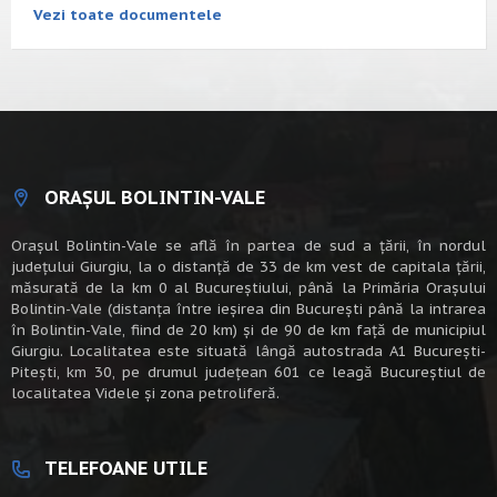
Vezi toate documentele
ORAȘUL BOLINTIN-VALE
Oraşul Bolintin-Vale se află în partea de sud a ţării, în nordul
judeţului Giurgiu, la o distanţă de 33 de km vest de capitala țării,
măsurată de la km 0 al Bucureștiului, până la Primăria Orașului
Bolintin-Vale (distanța între ieșirea din București până la intrarea
în Bolintin-Vale, fiind de 20 km) şi de 90 de km faţă de municipiul
Giurgiu. Localitatea este situată lângă autostrada A1 Bucureşti-
Piteşti, km 30, pe drumul judeţean 601 ce leagă Bucureştiul de
localitatea Videle şi zona petroliferă.
TELEFOANE UTILE