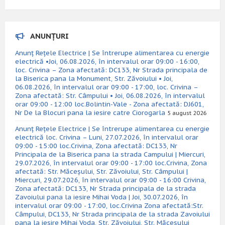
ANUNȚURI
Anunț Rețele Electrice | Se întrerupe alimentarea cu energie
electrică •Joi, 06.08.2026, în intervalul orar 09:00 - 16:00,
loc. Crivina – Zona afectată: DC133, Nr Strada principala de
la Biserica pana la Monument, Str. Zăvoiului • Joi,
06.08.2026, în intervalul orar 09:00 - 17:00, loc. Crivina –
Zona afectată: Str. Câmpului • Joi, 06.08.2026, în intervalul
orar 09:00 - 12:00 loc.Bolintin-Vale - Zona afectată: DJ601,
Nr De la Blocuri pana la iesire catre Ciorogarla
5 august 2026
Anunț Rețele Electrice | Se întrerupe alimentarea cu energie
electrică loc. Crivina – Luni, 27.07.2026, în intervalul orar
09:00 - 15:00 loc.Crivina, Zona afectată: DC133, Nr
Principala de la Biserica pana la strada Campului | Miercuri,
29.07.2026, în intervalul orar 09:00 - 17:00 loc.Crivina, Zona
afectată: Str. Măceșului, Str. Zăvoiului, Str. Câmpului |
Miercuri, 29.07.2026, în intervalul orar 09:00 - 16:00 Crivina,
Zona afectată: DC133, Nr Strada principala de la strada
Zavoiului pana la iesire Mihai Voda | Joi, 30.07.2026, în
intervalul orar 09:00 - 17:00, loc.Crivina Zona afectată:Str.
Câmpului, DC133, Nr Strada principala de la strada Zavoiului
pana la iesire Mihai Voda, Str. Zăvoiului, Str. Măceșului