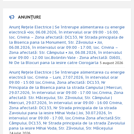
ANUNȚURI
Anunț Rețele Electrice | Se întrerupe alimentarea cu energie
electrică •Joi, 06.08.2026, în intervalul orar 09:00 - 16:00,
loc. Crivina – Zona afectată: DC133, Nr Strada principala de
la Biserica pana la Monument, Str. Zăvoiului • Joi,
06.08.2026, în intervalul orar 09:00 - 17:00, loc. Crivina –
Zona afectată: Str. Câmpului • Joi, 06.08.2026, în intervalul
orar 09:00 - 12:00 loc.Bolintin-Vale - Zona afectată: DJ601,
Nr De la Blocuri pana la iesire catre Ciorogarla
5 august 2026
Anunț Rețele Electrice | Se întrerupe alimentarea cu energie
electrică loc. Crivina – Luni, 27.07.2026, în intervalul orar
09:00 - 15:00 loc.Crivina, Zona afectată: DC133, Nr
Principala de la Biserica pana la strada Campului | Miercuri,
29.07.2026, în intervalul orar 09:00 - 17:00 loc.Crivina, Zona
afectată: Str. Măceșului, Str. Zăvoiului, Str. Câmpului |
Miercuri, 29.07.2026, în intervalul orar 09:00 - 16:00 Crivina,
Zona afectată: DC133, Nr Strada principala de la strada
Zavoiului pana la iesire Mihai Voda | Joi, 30.07.2026, în
intervalul orar 09:00 - 17:00, loc.Crivina Zona afectată:Str.
Câmpului, DC133, Nr Strada principala de la strada Zavoiului
pana la iesire Mihai Voda, Str. Zăvoiului, Str. Măceșului
24 iulie 2026