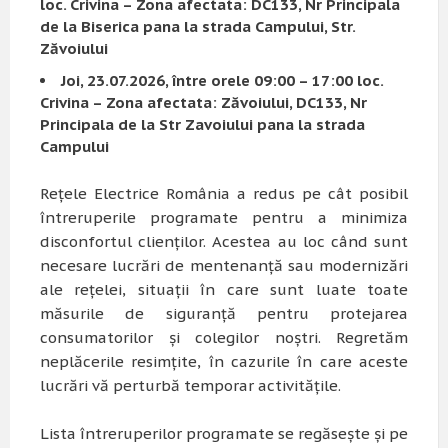
loc. Crivina – Zona afectata
:
DC133, Nr Principala
de la Biserica pana la strada Campului, Str.
Zăvoiului
Joi, 23.07.2026, între orele 09:00 – 17:00 loc.
Crivina – Zona afectata
:
Zăvoiului, DC133, Nr
Principala de la Str Zavoiului pana la strada
Campului
Rețele Electrice România a redus pe cât posibil
întreruperile programate pentru a minimiza
disconfortul clienților. Acestea au loc când sunt
necesare lucrări de mentenanță sau modernizări
ale rețelei, situații în care sunt luate toate
măsurile de siguranță pentru protejarea
consumatorilor și colegilor noștri. Regretăm
neplăcerile resimțite, în cazurile în care aceste
lucrări vă perturbă temporar activitățile.
Lista întreruperilor programate se regăsește și pe