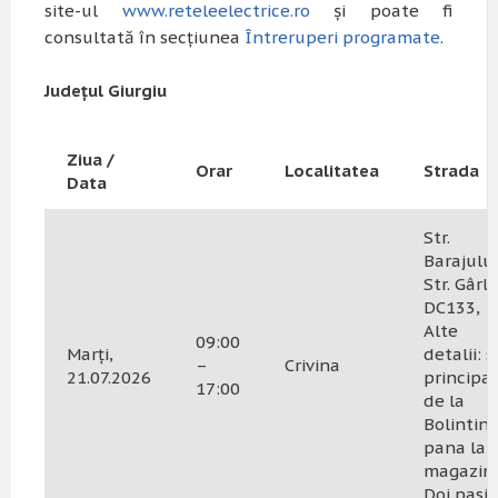
site-ul
www.reteleelectrice.ro
și poate fi
consultată în secțiunea
Întreruperi programate
.
Județul Giurgiu
Ziua /
Orar
Localitatea
Strada
Data
Str.
Barajului
Str. Gârle
DC133,
Alte
09:00
Marți,
detalii: s
–
Crivina
21.07.2026
principa
17:00
de la
Bolintin
pana la
magazin
Doi pasi