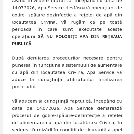
Având în vedere faptul că, începând cu data de
14.07.2026, Apa Service desfășoară operațiuni de
golire- spălare-dezinfecție a rețelei de apă din
localitatea Crivina, vă rugăm ca pe toată
perioada în care sunt executate aceste
operațiuni
SĂ NU FOLOSIȚI APA DIN REȚEAUA
PUBLICĂ.
După derularea procedurilor necesare pentru
punerea în funcțiune a sistemului de alimentare
cu apă din localitatea Crivina, Apa Service va
aduce la cunoștința utilizatorilor finalizarea
procesului.
Vă aducem la cunoștință faptul că, începând cu
data de 14.07.2026, Apa Service demarează
procesul de golire-spălare-dezinfecție a rețelei
de alimentare cu apă din localitatea Crivina, în
vederea furnizării în condiții de siguranță a apei