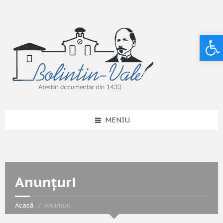
Deschide bara de unelte
MENIU
Anunțuri
Acasă
Anunțuri