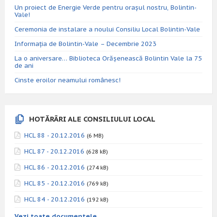
Un proiect de Energie Verde pentru orașul nostru, Bolintin-
Vale!
Ceremonia de instalare a noului Consiliu Local Bolintin-Vale
Informația de Bolintin-Vale – Decembrie 2023
La o aniversare… Biblioteca Orăşenească Bolintin Vale la 75
de ani
Cinste eroilor neamului românesc!
HOTĂRÂRI ALE CONSILIULUI LOCAL
HCL 88 - 20.12.2016
(6 MB)
HCL 87 - 20.12.2016
(628 kB)
HCL 86 - 20.12.2016
(274 kB)
HCL 85 - 20.12.2016
(769 kB)
HCL 84 - 20.12.2016
(192 kB)
Vezi toate documentele