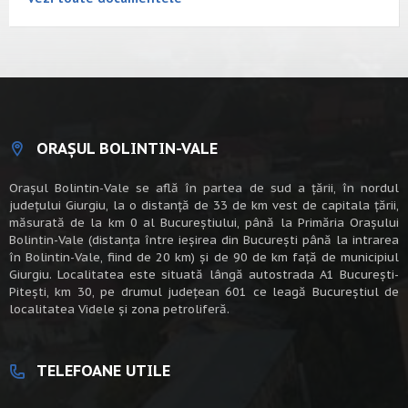
ORAȘUL BOLINTIN-VALE
Oraşul Bolintin-Vale se află în partea de sud a ţării, în nordul
judeţului Giurgiu, la o distanţă de 33 de km vest de capitala țării,
măsurată de la km 0 al Bucureștiului, până la Primăria Orașului
Bolintin-Vale (distanța între ieșirea din București până la intrarea
în Bolintin-Vale, fiind de 20 km) şi de 90 de km faţă de municipiul
Giurgiu. Localitatea este situată lângă autostrada A1 Bucureşti-
Piteşti, km 30, pe drumul judeţean 601 ce leagă Bucureştiul de
localitatea Videle şi zona petroliferă.
TELEFOANE UTILE