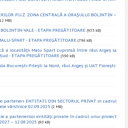
RILOR P.U.Z. ZONA CENTRALĂ A ORAȘULUI BOLINTIN –
(12 MB)
 BOLINTIN-VALE - ETAPA PREGĂTITOARE
(935 kB)
 MALU-SPART - ETAPA PREGĂTITOARE
(796 kB)
a localității Malu Spart cuprinsă între râul Argeș la
 la Sud - ETAPA PREGĂTITOARE
(590 kB)
București-Pitești la Nord, râul Argeș și UAT Florești-
ie parteneri ENTITATI DIN SECTORUL PRIVAT in cadrul
nele vârstnice 02.09.2025
(2 MB)
 a partenerilor entități private în cadrul unui proiect
2027 – 12.08.2025
(80 kB)