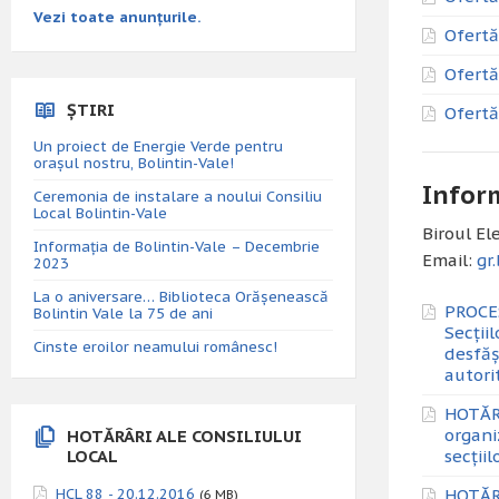
Vezi toate anunțurile.
Ofertă
Ofertă
ȘTIRI
Ofertă
Un proiect de Energie Verde pentru
orașul nostru, Bolintin-Vale!
Inform
Ceremonia de instalare a noului Consiliu
Local Bolintin-Vale
Biroul El
Informația de Bolintin-Vale – Decembrie
Email:
gr
2023
La o aniversare… Biblioteca Orăşenească
PROCES
Bolintin Vale la 75 de ani
Secții
Cinste eroilor neamului românesc!
desfăș
autori
HOTĂRÂ
organi
HOTĂRÂRI ALE CONSILIULUI
LOCAL
secțiil
HCL 88 - 20.12.2016
HOTĂRÂ
(6 MB)