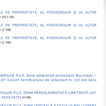
LE DE PROPRIETATE, AL POSESORILOR Și AL ALTOR
e
(915 kB)
LE DE PROPRIETATE, AL POSESORILOR Și AL ALTOR
e
(2 MB)
LE DE PROPRIETATE, AL POSESORILOR Și AL ALTOR
e
(2 MB)
ILOR P.U.Z. Zona adiacentă autostrăzii București –
LOT 4 (Conf. Certificatului de Urbanism nr. 115 din data
ERILOR P.U.Z. ZONA NEREGLEMENTATĂ LIMITROFĂ UAT
 29.04.2025)
(4 MB)
ERILOR P.U.Z. ZONA CENTRALĂ A SATULUI MALU-SPART