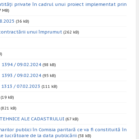
tități private în cadrul unui proiect implementat prin
7 MB)
08.2025
(36 kB)
 contractării unui împrumut
(262 kB)
B)
. 1394 / 09.02.2024
(98 kB)
. 1393 / 09.02.2024
(95 kB)
 1313 / 07.02.2023
(111 kB)
(19 kB)
(821 kB)
 TEHNICE ALE CADASTRULUI
(67 kB)
ilor publici în Comisia paritară ce va fi constituită în
le lucrătoare de la data publicării
(58 kB)