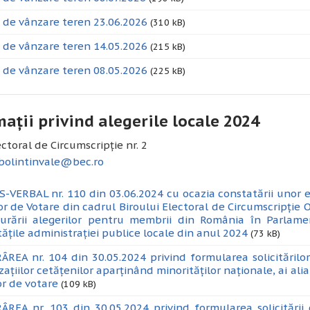
 de vânzare teren 23.06.2026
(310 kB)
 de vânzare teren 14.05.2026
(215 kB)
 de vânzare teren 08.05.2026
(225 kB)
ații privind alegerile locale 2024
ectoral de Circumscripție nr. 2
.bolintinvale@bec.ro
-VERBAL nr. 110 din 03.06.2024 cu ocazia constatării unor er
lor de Votare din cadrul Biroului Electoral de Circumscripție O
urării alegerilor pentru membrii din România în Parlam
tățile administrației publice locale din anul 2024
(73 kB)
REA nr. 104 din 30.05.2024 privind formularea solicitărilor 
zațiilor cetățenilor aparținând minorităților naționale, ai alia
or de votare
(109 kB)
REA nr. 103 din 30.05.2024 privind formularea solicitării