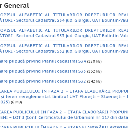
r General
 OPISUL ALFABETIC AL TITULARILOR DREPTURILOR REA
TORI - Sectorul Cadastral S34 jud. Giurgiu, UAT Bolintin-Val
 OPISUL ALFABETIC AL TITULARILOR DREPTURILOR REA
TORI - Sectorul Cadastral S33 jud. Giurgiu, UAT Bolintin-Val
 OPISUL ALFABETIC AL TITULARILOR DREPTURILOR REA
TORI - Sectorul Cadastral S32 jud. Giurgiu, UAT Bolintin-Val
are publică privind Planul cadastral S34
(120 kB)
are publică privind Planul cadastral S33
(152 kB)
are publică privind Planul cadastral S32
(142 kB)
CAREA PUBLICULUI ÎN FAZA 2 – ETAPA ELABORĂRII PROPUNER
i și teren nereglementat limitrof UAT Florești – Stoenești – 
2025)
(6 MB)
CAREA PUBLICULUI ÎN FAZA 2 – ETAPA ELABORĂRII PROPUN
NI – LOT 3 (Conf. Certificatului de Urbanism nr. 117 din data
CAREA PUBLICULUI ÎN FAZA 2 – ETAPA ELABORĂRII PROPUN