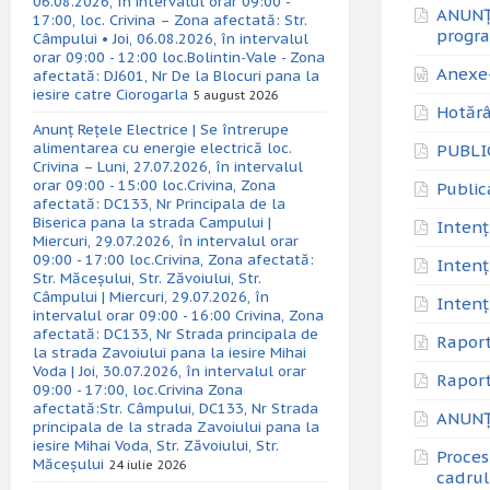
06.08.2026, în intervalul orar 09:00 -
ANUNȚ 
17:00, loc. Crivina – Zona afectată: Str.
progra
Câmpului • Joi, 06.08.2026, în intervalul
orar 09:00 - 12:00 loc.Bolintin-Vale - Zona
Anexe-
afectată: DJ601, Nr De la Blocuri pana la
iesire catre Ciorogarla
5 august 2026
Hotărâ
Anunț Rețele Electrice | Se întrerupe
alimentarea cu energie electrică loc.
PUBLIC
Crivina – Luni, 27.07.2026, în intervalul
orar 09:00 - 15:00 loc.Crivina, Zona
Public
afectată: DC133, Nr Principala de la
Biserica pana la strada Campului |
Intenț
Miercuri, 29.07.2026, în intervalul orar
09:00 - 17:00 loc.Crivina, Zona afectată:
Intenț
Str. Măceșului, Str. Zăvoiului, Str.
Câmpului | Miercuri, 29.07.2026, în
Intenț
intervalul orar 09:00 - 16:00 Crivina, Zona
afectată: DC133, Nr Strada principala de
Raport
la strada Zavoiului pana la iesire Mihai
Voda | Joi, 30.07.2026, în intervalul orar
Raport
09:00 - 17:00, loc.Crivina Zona
afectată:Str. Câmpului, DC133, Nr Strada
ANUNȚ
principala de la strada Zavoiului pana la
iesire Mihai Voda, Str. Zăvoiului, Str.
Proces
Măceșului
24 iulie 2026
cadrul