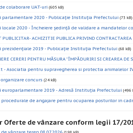
de colaborare UAT-uri
(605 kB)
i parlamentare 2020 - Publicație Instituția Prefectului
(73 kB)
i locale 2020 - Încheiere ședință de validare a mandatelor cons
 PUBLICITAR- ACHIZITIE PUBLICA PRIVIND CONTRACTAREA
i prezidențiale 2019 - Publicație Instituția Prefectului
(68 kB)
ERE CERERI PENTRU MĂSURA ”ÎMPĂDURIRI SI CREAREA DE 
t - Asociatia pentru supravegherea si protectia animalelor 
organizare concurs
(24 kB)
i europarlamentare 2019 - Adresă Instituția Prefectului
(496 
procedurale de angajare pentru ocuparea posturilor in cadr
r Oferte de vânzare conform legii 17/20
 de vânzare teren 08.07.2026
(198 kB)