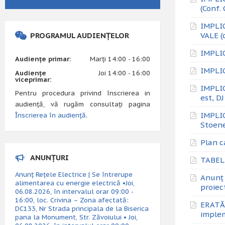
(Conf.
IMPLI
PROGRAMUL AUDIENȚELOR
VALE (
IMPLI
Audiențe primar:
Marți 14:00 - 16:00
IMPLI
Audiențe
Joi 14:00 - 16:00
viceprimar:
IMPLIC
Pentru procedura privind înscrierea in
est, D
audiență, vă rugăm consultați pagina
IMPLIC
Înscrierea în audiență
.
Stoene
Plan c
ANUNȚURI
TABEL
Anunț Rețele Electrice | Se întrerupe
Anunț 
alimentarea cu energie electrică •Joi,
proiec
06.08.2026, în intervalul orar 09:00 -
16:00, loc. Crivina – Zona afectată:
ERATĂ 
DC133, Nr Strada principala de la Biserica
implem
pana la Monument, Str. Zăvoiului • Joi,