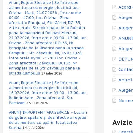
Anunț Rețele Electrice | Se întrerupe
Acord 
alimentarea cu energie electrică loc.
Crivina - Marți, 21.07.2026 , între orele
Aleger
09:00 - 17:00, loc. Crivina - Zona
afectata: Barajului, Str. Gârlei, DC133,
Aleger
Alte detalii: Str principala de la Bolintin
pana la magazinul Doi pasi Miercuri,
22.07.2026, între orele 09:00 - 17:00, loc.
ANUNT
Crivina - Zona afectata: DC133, Nr
Principala de la Biserica pana la strada
Aleger
Campului, Str. Zăvoiului Joi, 23.07.2026,
între orele 09:00 - 17:00 loc. Crivina -
DEPUN
Zona afectata: Zăvoiului, DC133, Nr
Principala de la Str Zavoiului pana la
Contac
strada Campului
17 iulie 2026
Anunt 
Anunț Rețele Electrice | Se întrerupe
alimentarea cu energie electrică Joi,
Aleger
16.07.2026, între orele 09:00 - 13:00, loc.
Bolintin-Vale - Zona afectată: Str.
Norme 
Partizani
15 iulie 2026
ANUNȚ IMPORTANT APA SERVICE – Lucrări
de golire, spălare și dezinfecție a rețelei
Avizie
de alimentare cu apă în localitatea
Crivina
14 iulie 2026
Ofertă