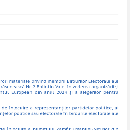
ori materiale privind membrii Birourilor Electorale ale
rășenească Nr. 2 Bolintin-Vale, în vederea organizării și
entul European din anul 2024 și a alegerilor pentru
de înlocuire a reprezentanților partidelor politice, ai
nțelor politice sau electorale în birourile electorale ale
 de înlocuire a numitului Zamfir Emanuel-Nicușor din