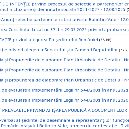
DE INTENȚIE privind procesul de selecție a partenerilor en
mul incluziune și demnitate socială 2021-2027 - 12.08.2025
(
Anunț selectie parteneri entitati private Bolintin-Vale - 12.
rea Consiliului Local nr. 37 din 29.05.2025 privind aprobarea
AȚIE privind alegerea Președintelui României
(76 kB)
ație privind alegerea Senatului și a Camerei Deputaților
(77 k
ia și Propunerile de elaborare Plan Urbanistic de Detaliu - Nr
ia și Propunerile de elaborare Plan Urbanistic de Detaliu - Nr
ia și propunerea de elaborare Plan Urbanistic de Detaliu - Nr
 de evaluare a implementării Legii nr. 544/2001 în anul 2021
 de evaluare a implementării Legii nr. 544/2001 în anul 2020
 PREALABIL PRIVIND AFIȘAREA PUBLICĂ A DOCUMENTELOR
-verbal al ședinței de desemnare a reprezentanților funcționar
 Primăriei orașului Bolintin-Vale, termen de contestație - 3 zi