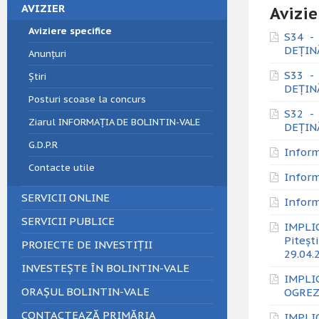
AVIZIER
Avizie
Aviziere specifice
S34 -
DEȚINĂ
Anunțuri
S33 -
Știri
DEȚINĂ
Posturi scoase la concurs
S32 -
Ziarul INFORMAȚIA DE BOLINTIN-VALE
DEȚINĂ
G.D.P.R
Inform
Contacte utile
Inform
SERVICII ONLINE
Inform
SERVICII PUBLICE
IMPLI
Piteșt
PROIECTE DE INVESTIȚII
29.04.
INVESTEȘTE ÎN BOLINTIN-VALE
IMPLI
ORAȘUL BOLINTIN-VALE
OGREZE
CONTACTEAZĂ PRIMĂRIA
IMPLI