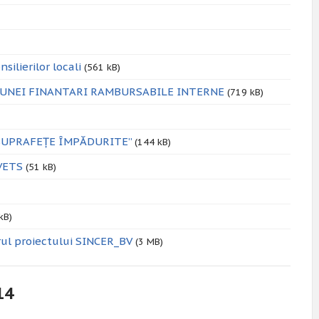
ilierilor locali
(561 kB)
 UNEI FINANTARI RAMBURSABILE INTERNE
(719 kB)
SUPRAFEȚE ÎMPĂDURITE”
(144 kB)
IVETS
(51 kB)
kB)
ul proiectului SINCER_BV
(3 MB)
14