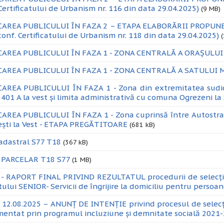
 Certificatului de Urbanism nr. 116 din data 29.04.2025)
(9 MB)
CAREA PUBLICULUI ÎN FAZA 2 – ETAPA ELABORĂRII PROPUNE
conf. Certificatului de Urbanism nr. 118 din data 29.04.2025)
CAREA PUBLICULUI ÎN FAZA 1 - ZONA CENTRALĂ A ORAȘULUI
CAREA PUBLICULUI ÎN FAZA 1 - ZONA CENTRALĂ A SATULUI
AREA PUBLICULUI ÎN FAZA 1 - Zona din extremitatea sudică 
J 401 A la vest și limita administrativă cu comuna Ogrezeni
AREA PUBLICULUI ÎN FAZA 1 - Zona cuprinsă între Autostrada 
ști la Vest - ETAPA PREGĂTITOARE
(681 kB)
adastral S77 T18
(367 kB)
 PARCELAR T18 S77
(1 MB)
- RAPORT FINAL PRIVIND REZULTATUL procedurii de selecț
tului SENIOR- Servicii de îngrijire la domiciliu pentru persoa
12.08.2025 – ANUNȚ DE INTENȚIE privind procesul de selecție
entat prin programul incluziune și demnitate socială 2021-