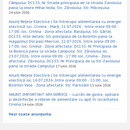
Câmpului, DC133, Nr Strada principala de la strada Zavoiului
pana la iesire Mihai Voda, Str. Zăvoiului, Str. Măceșului
24 iulie 2026
Anunț Rețele Electrice | Se întrerupe alimentarea cu energie
electrică loc. Crivina - Marți, 21.07.2026 , între orele 09:00 -
17:00, loc. Crivina - Zona afectata: Barajului, Str. Gârlei,
DC133, Alte detalii: Str principala de la Bolintin pana la
magazinul Doi pasi Miercuri, 22.07.2026, între orele 09:00 -
17:00, loc. Crivina - Zona afectata: DC133, Nr Principala de
la Biserica pana la strada Campului, Str. Zăvoiului Joi,
23.07.2026, între orele 09:00 - 17:00 loc. Crivina - Zona
afectata: Zăvoiului, DC133, Nr Principala de la Str Zavoiului
pana la strada Campului
17 iulie 2026
Anunț Rețele Electrice | Se întrerupe alimentarea cu energie
electrică Joi, 16.07.2026, între orele 09:00 - 13:00, loc.
Bolintin-Vale - Zona afectată: Str. Partizani
15 iulie 2026
ANUNȚ IMPORTANT APA SERVICE – Lucrări de golire, spălare
și dezinfecție a rețelei de alimentare cu apă în localitatea
Crivina
14 iulie 2026
Vezi toate anunțurile.