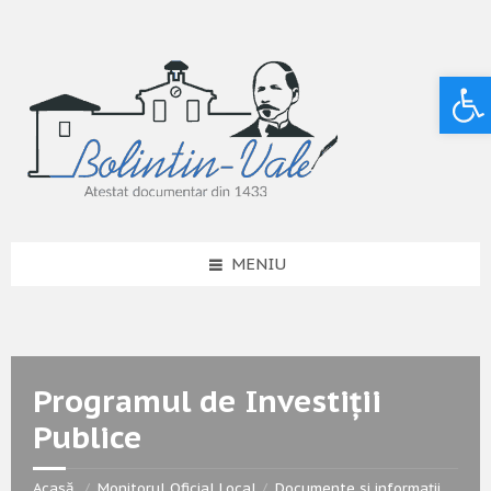
Deschide bara de unelte
MENIU
Programul de Investiții
Publice
Acasă
Monitorul Oficial Local
Documente și informații