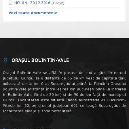
HCL 84 - 20.12.2016
(192 kB)
Vezi toate documentele
ORAȘUL BOLINTIN-VALE
Oraşul Bolintin-Vale se află în partea de sud a ţării, în nordul
judeţului Giurgiu, la o distanţă de 33 de km vest de capitala țării,
măsurată de la km 0 al Bucureștiului, până la Primăria Orașului
Bolintin-Vale (distanța între ieșirea din București până la intrarea
în Bolintin-Vale, fiind de 20 km) şi de 90 de km faţă de municipiul
Giurgiu. Localitatea este situată lângă autostrada A1 Bucureşti-
Piteşti, km 30, pe drumul judeţean 601 ce leagă Bucureştiul de
localitatea Videle şi zona petroliferă.