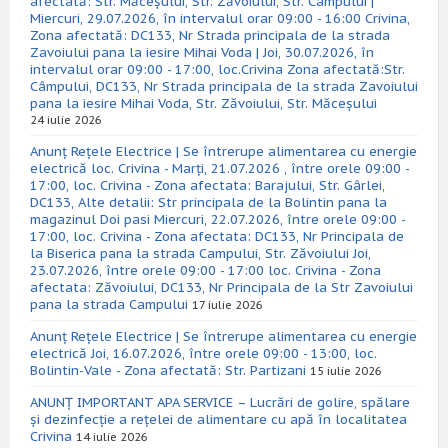
afectată: Str. Măceșului, Str. Zăvoiului, Str. Câmpului |
Miercuri, 29.07.2026, în intervalul orar 09:00 - 16:00 Crivina,
Zona afectată: DC133, Nr Strada principala de la strada
Zavoiului pana la iesire Mihai Voda | Joi, 30.07.2026, în
intervalul orar 09:00 - 17:00, loc.Crivina Zona afectată:Str.
Câmpului, DC133, Nr Strada principala de la strada Zavoiului
pana la iesire Mihai Voda, Str. Zăvoiului, Str. Măceșului
24 iulie 2026
Anunț Rețele Electrice | Se întrerupe alimentarea cu energie
electrică loc. Crivina - Marți, 21.07.2026 , între orele 09:00 -
17:00, loc. Crivina - Zona afectata: Barajului, Str. Gârlei,
DC133, Alte detalii: Str principala de la Bolintin pana la
magazinul Doi pasi Miercuri, 22.07.2026, între orele 09:00 -
17:00, loc. Crivina - Zona afectata: DC133, Nr Principala de
la Biserica pana la strada Campului, Str. Zăvoiului Joi,
23.07.2026, între orele 09:00 - 17:00 loc. Crivina - Zona
afectata: Zăvoiului, DC133, Nr Principala de la Str Zavoiului
pana la strada Campului
17 iulie 2026
Anunț Rețele Electrice | Se întrerupe alimentarea cu energie
electrică Joi, 16.07.2026, între orele 09:00 - 13:00, loc.
Bolintin-Vale - Zona afectată: Str. Partizani
15 iulie 2026
ANUNȚ IMPORTANT APA SERVICE – Lucrări de golire, spălare
și dezinfecție a rețelei de alimentare cu apă în localitatea
Crivina
14 iulie 2026