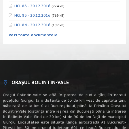
HCL 86 - 20.12.2016
(274 kB)
HCL 85 - 20.12.2016
(769 kB)
HCL 84 - 20.12.2016
(192 kB)
Vezi toate documentele
ORAȘUL BOLINTIN-VALE
Oraşul Bolintin-Vale se află în partea de sud a ţării, în nordul
judeţului Giurgiu, la o distanţă de 33 de km vest de capitala țării,
măsurată de la km 0 al Bucureștiului, până la Primăria Orașului
Bolintin-Vale (distanța între ieșirea din București până la intrarea
în Bolintin-Vale, fiind de 20 km) şi de 90 de km faţă de municipiul
Giurgiu. Localitatea este situată lângă autostrada A1 Bucureşti-
Piteşti, km 30, pe drumul judeţean 601 ce leagă Bucureştiul de