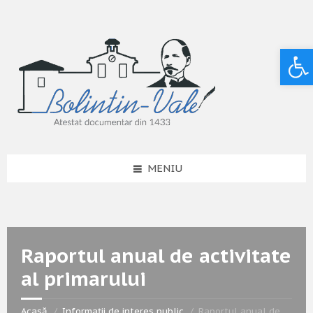
Deschide bara de unelte
MENIU
Raportul anual de activitate
al primarului
Acasă
Informații de interes public
Raportul anual de