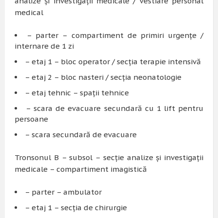
analize și investigații medicale / vestiare personal
medical
– parter – compartiment de primiri urgențe /
internare de 1 zi
– etaj 1 – bloc operator / secția terapie intensivă
– etaj 2 – bloc nasteri / secția neonatologie
– etaj tehnic – spații tehnice
– scara de evacuare secundară cu 1 lift pentru
persoane
– scara secundară de evacuare
Tronsonul B – subsol – secție analize și investigații
medicale – compartiment imagistică
– parter – ambulator
– etaj 1 – secția de chirurgie