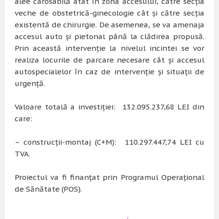
alee carosabilă atât în zona accesului, către secția
veche de obstetrică-ginecologie cât și către secția
existentă de chirurgie. De asemenea, se va amenaja
accesul auto și pietonal până la clădirea propusă.
Prin această intervenție la nivelul incintei se vor
realiza locurile de parcare necesare cât și accesul
autospecialelor în caz de intervenție și situații de
urgență.
Valoare totală a investiției: 132.095.237,68 LEI din
care:
– construcții-montaj (C+M): 110.297.447,74 LEI cu
TVA.
Proiectul va fi finanțat prin Programul Operațional
de Sănătate (POS).