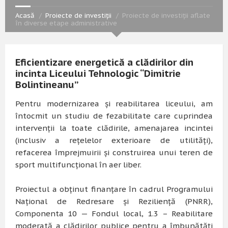
Acasă
Proiecte de investiții
Proiecte de investiții aflate
în diverse etape administrative
Eficientizare energetică a clădirilor din
incinta Liceului Tehnologic “Dimitrie
Bolintineanu”
Pentru modernizarea și reabilitarea liceului, am
întocmit un studiu de fezabilitate care cuprindea
intervenții la toate clădirile, amenajarea incintei
(inclusiv a rețelelor exterioare de utilități),
refacerea împrejmuirii și construirea unui teren de
sport multifuncțional în aer liber.
Proiectul a obținut finanțare în cadrul Programului
Național de Redresare și Reziliență (PNRR),
Componenta 10 — Fondul local, 1.3 – Reabilitare
moderată a clădirilor publice pentru a îmbunătăți