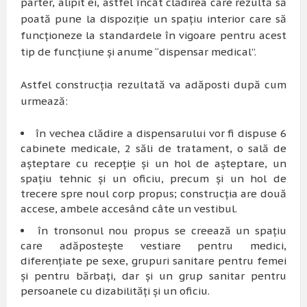
parter, alipit ei, astfel încât clădirea care rezultă să
poată pune la dispoziție un spațiu interior care să
funcționeze la standardele în vigoare pentru acest
tip de funcțiune și anume “dispensar medical”.
Astfel construcția rezultată va adăposti după cum
urmează:
în vechea clădire a dispensarului vor fi dispuse 6
cabinete medicale, 2 săli de tratament, o sală de
așteptare cu recepție și un hol de așteptare, un
spațiu tehnic și un oficiu, precum și un hol de
trecere spre noul corp propus; construcția are două
accese, ambele accesând câte un vestibul.
în tronsonul nou propus se creează un spațiu
care adăpostește vestiare pentru medici,
diferențiate pe sexe, grupuri sanitare pentru femei
și pentru bărbați, dar și un grup sanitar pentru
persoanele cu dizabilități și un oficiu.