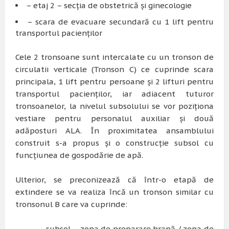
– etaj 2 – secția de obstetrică și ginecologie
– scara de evacuare secundară cu 1 lift pentru
transportul pacienților
Cele 2 tronsoane sunt intercalate cu un tronson de
circulatii verticale (Tronson C) ce cuprinde scara
principala, 1 lift pentru persoane și 2 lifturi pentru
transportul pacienților, iar adiacent tuturor
tronsoanelor, la nivelul subsolului se vor poziționa
vestiare pentru personalul auxiliar și două
adăposturi ALA. În proximitatea ansamblului
construit s-a propus și o construcție subsol cu
funcțiunea de gospodărie de apă.
Ulterior, se preconizează că într-o etapă de
extindere se va realiza încă un tronson similar cu
tronsonul B care va cuprinde:
– subsol – zona de preparare hrană / zona de