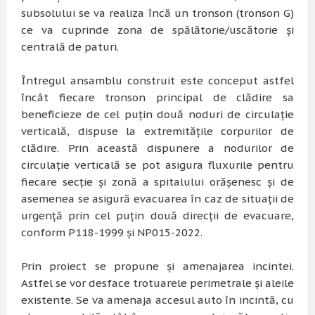
subsolului se va realiza încă un tronson (tronson G)
ce va cuprinde zona de spălătorie/uscătorie și
centrală de paturi.
Întregul ansamblu construit este conceput astfel
încât fiecare tronson principal de clădire sa
beneficieze de cel puțin două noduri de circulație
verticală, dispuse la extremitățile corpurilor de
clădire. Prin această dispunere a nodurilor de
circulație verticală se pot asigura fluxurile pentru
fiecare secție și zonă a spitalului orășenesc și de
asemenea se asigură evacuarea în caz de situații de
urgență prin cel puțin două direcții de evacuare,
conform P118-1999 și NP015-2022.
Prin proiect se propune și amenajarea incintei.
Astfel se vor desface trotuarele perimetrale și aleile
existente. Se va amenaja accesul auto în incintă, cu