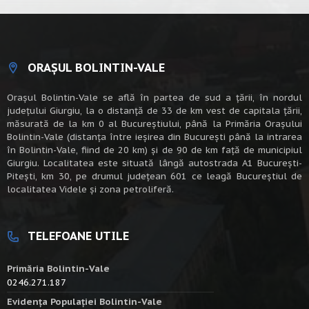
ORAȘUL BOLINTIN-VALE
Oraşul Bolintin-Vale se află în partea de sud a ţării, în nordul
judeţului Giurgiu, la o distanţă de 33 de km vest de capitala țării,
măsurată de la km 0 al Bucureștiului, până la Primăria Orașului
Bolintin-Vale (distanța între ieșirea din București până la intrarea
în Bolintin-Vale, fiind de 20 km) şi de 90 de km faţă de municipiul
Giurgiu. Localitatea este situată lângă autostrada A1 Bucureşti-
Piteşti, km 30, pe drumul judeţean 601 ce leagă Bucureştiul de
localitatea Videle şi zona petroliferă.
TELEFOANE UTILE
Primăria Bolintin-Vale
0246.271.187
Evidența Populației Bolintin-Vale