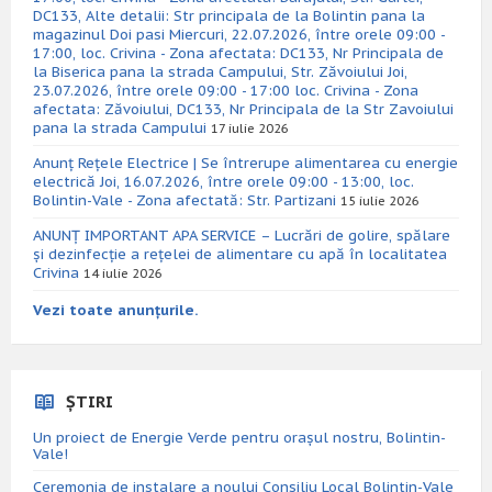
DC133, Alte detalii: Str principala de la Bolintin pana la
magazinul Doi pasi Miercuri, 22.07.2026, între orele 09:00 -
17:00, loc. Crivina - Zona afectata: DC133, Nr Principala de
la Biserica pana la strada Campului, Str. Zăvoiului Joi,
23.07.2026, între orele 09:00 - 17:00 loc. Crivina - Zona
afectata: Zăvoiului, DC133, Nr Principala de la Str Zavoiului
pana la strada Campului
17 iulie 2026
Anunț Rețele Electrice | Se întrerupe alimentarea cu energie
electrică Joi, 16.07.2026, între orele 09:00 - 13:00, loc.
Bolintin-Vale - Zona afectată: Str. Partizani
15 iulie 2026
ANUNȚ IMPORTANT APA SERVICE – Lucrări de golire, spălare
și dezinfecție a rețelei de alimentare cu apă în localitatea
Crivina
14 iulie 2026
Vezi toate anunțurile.
ȘTIRI
Un proiect de Energie Verde pentru orașul nostru, Bolintin-
Vale!
Ceremonia de instalare a noului Consiliu Local Bolintin-Vale