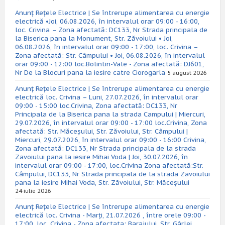
Anunț Rețele Electrice | Se întrerupe alimentarea cu energie
electrică •Joi, 06.08.2026, în intervalul orar 09:00 - 16:00,
loc. Crivina – Zona afectată: DC133, Nr Strada principala de
la Biserica pana la Monument, Str. Zăvoiului • Joi,
06.08.2026, în intervalul orar 09:00 - 17:00, loc. Crivina –
Zona afectată: Str. Câmpului • Joi, 06.08.2026, în intervalul
orar 09:00 - 12:00 loc.Bolintin-Vale - Zona afectată: DJ601,
Nr De la Blocuri pana la iesire catre Ciorogarla
5 august 2026
Anunț Rețele Electrice | Se întrerupe alimentarea cu energie
electrică loc. Crivina – Luni, 27.07.2026, în intervalul orar
09:00 - 15:00 loc.Crivina, Zona afectată: DC133, Nr
Principala de la Biserica pana la strada Campului | Miercuri,
29.07.2026, în intervalul orar 09:00 - 17:00 loc.Crivina, Zona
afectată: Str. Măceșului, Str. Zăvoiului, Str. Câmpului |
Miercuri, 29.07.2026, în intervalul orar 09:00 - 16:00 Crivina,
Zona afectată: DC133, Nr Strada principala de la strada
Zavoiului pana la iesire Mihai Voda | Joi, 30.07.2026, în
intervalul orar 09:00 - 17:00, loc.Crivina Zona afectată:Str.
Câmpului, DC133, Nr Strada principala de la strada Zavoiului
pana la iesire Mihai Voda, Str. Zăvoiului, Str. Măceșului
24 iulie 2026
Anunț Rețele Electrice | Se întrerupe alimentarea cu energie
electrică loc. Crivina - Marți, 21.07.2026 , între orele 09:00 -
17:00, loc. Crivina - Zona afectata: Barajului, Str. Gârlei,