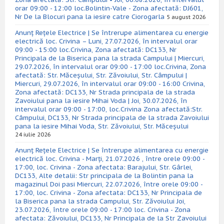
orar 09:00 - 12:00 loc.Bolintin-Vale - Zona afectată: DJ601,
Nr De la Blocuri pana la iesire catre Ciorogarla
5 august 2026
Anunț Rețele Electrice | Se întrerupe alimentarea cu energie
electrică loc. Crivina – Luni, 27.07.2026, în intervalul orar
09:00 - 15:00 loc.Crivina, Zona afectată: DC133, Nr
Principala de la Biserica pana la strada Campului | Miercuri,
29.07.2026, în intervalul orar 09:00 - 17:00 loc.Crivina, Zona
afectată: Str. Măceșului, Str. Zăvoiului, Str. Câmpului |
Miercuri, 29.07.2026, în intervalul orar 09:00 - 16:00 Crivina,
Zona afectată: DC133, Nr Strada principala de la strada
Zavoiului pana la iesire Mihai Voda | Joi, 30.07.2026, în
intervalul orar 09:00 - 17:00, loc.Crivina Zona afectată:Str.
Câmpului, DC133, Nr Strada principala de la strada Zavoiului
pana la iesire Mihai Voda, Str. Zăvoiului, Str. Măceșului
24 iulie 2026
Anunț Rețele Electrice | Se întrerupe alimentarea cu energie
electrică loc. Crivina - Marți, 21.07.2026 , între orele 09:00 -
17:00, loc. Crivina - Zona afectata: Barajului, Str. Gârlei,
DC133, Alte detalii: Str principala de la Bolintin pana la
magazinul Doi pasi Miercuri, 22.07.2026, între orele 09:00 -
17:00, loc. Crivina - Zona afectata: DC133, Nr Principala de
la Biserica pana la strada Campului, Str. Zăvoiului Joi,
23.07.2026, între orele 09:00 - 17:00 loc. Crivina - Zona
afectata: Zăvoiului, DC133, Nr Principala de la Str Zavoiului