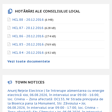
HOTĂRÂRI ALE CONSILIULUI LOCAL
HCL 88 - 20.12.2016
(6 MB)
HCL 87 - 20.12.2016
(628 kB)
HCL 86 - 20.12.2016
(274 kB)
HCL 85 - 20.12.2016
(769 kB)
HCL 84 - 20.12.2016
(192 kB)
Vezi toate documentele
TOWN NOTICES
Anunț Rețele Electrice | Se întrerupe alimentarea cu energie
electrică •Joi, 06.08.2026, în intervalul orar 09:00 - 16:00,
loc. Crivina – Zona afectată: DC133, Nr Strada principala de
la Biserica pana la Monument, Str. Zăvoiului • Joi,
06.08.2026, în intervalul orar 09:00 - 17:00, loc. Crivina –
Zona afectată: Str. Câmpului • Joi, 06.08.2026, în intervalul