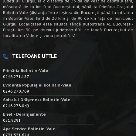
judeţului Giurgiu, la o distanţă de 33 de km vest de capitala țării,
măsurată de la km 0 al Bucureștiului, până la Primăria Orașului
Bolintin-Vale (distanța între ieșirea din București până la intrarea
în Bolintin-Vale, fiind de 20 km) şi de 90 de km faţă de municipiul
Giurgiu. Localitatea este situată lângă autostrada A1 Bucureşti-
Piteşti, km 30, pe drumul judeţean 601 ce leagă Bucureştiul de
localitatea Videle şi zona petroliferă.
TELEFOANE UTILE
Primăria Bolintin-Vale
0246.271.187
Evidența Populației Bolintin-Vale
0246.270.769
Spitalul Orășenesc Bolintin-Vale
0246.273.049
Enel - Deranjamente
021.9291
Apa Service Bolintin-Vale
0731.551.624