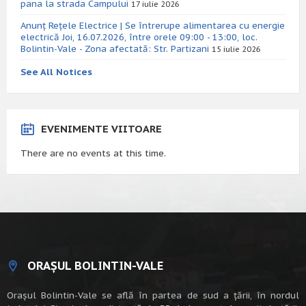
pana la strada Campului
17 iulie 2026
Anunț Rețele Electrice | Se întrerupe alimentarea cu energie
electrică Joi, 16.07.2026, între orele 09:00 - 13:00, loc.
Bolintin-Vale - Zona afectată: Str. Partizani
15 iulie 2026
See All Notices
EVENIMENTE VIITOARE
There are no events at this time.
ORAȘUL BOLINTIN-VALE
Oraşul Bolintin-Vale se află în partea de sud a ţării, în nordul