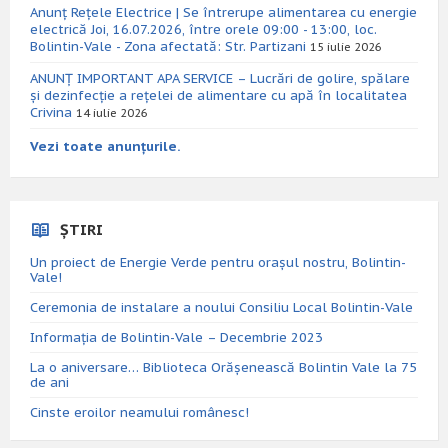
Anunț Rețele Electrice | Se întrerupe alimentarea cu energie
electrică Joi, 16.07.2026, între orele 09:00 - 13:00, loc.
Bolintin-Vale - Zona afectată: Str. Partizani
15 iulie 2026
ANUNȚ IMPORTANT APA SERVICE – Lucrări de golire, spălare
și dezinfecție a rețelei de alimentare cu apă în localitatea
Crivina
14 iulie 2026
Vezi toate anunțurile.
ȘTIRI
Un proiect de Energie Verde pentru orașul nostru, Bolintin-
Vale!
Ceremonia de instalare a noului Consiliu Local Bolintin-Vale
Informația de Bolintin-Vale – Decembrie 2023
La o aniversare… Biblioteca Orăşenească Bolintin Vale la 75
de ani
Cinste eroilor neamului românesc!