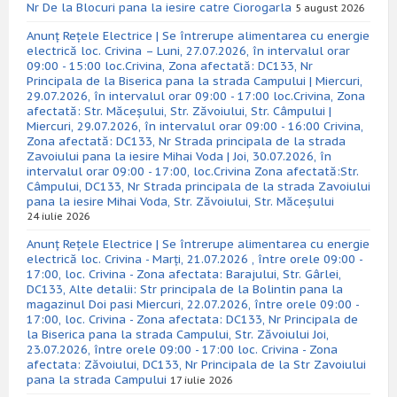
Nr De la Blocuri pana la iesire catre Ciorogarla
5 august 2026
Anunț Rețele Electrice | Se întrerupe alimentarea cu energie
electrică loc. Crivina – Luni, 27.07.2026, în intervalul orar
09:00 - 15:00 loc.Crivina, Zona afectată: DC133, Nr
Principala de la Biserica pana la strada Campului | Miercuri,
29.07.2026, în intervalul orar 09:00 - 17:00 loc.Crivina, Zona
afectată: Str. Măceșului, Str. Zăvoiului, Str. Câmpului |
Miercuri, 29.07.2026, în intervalul orar 09:00 - 16:00 Crivina,
Zona afectată: DC133, Nr Strada principala de la strada
Zavoiului pana la iesire Mihai Voda | Joi, 30.07.2026, în
intervalul orar 09:00 - 17:00, loc.Crivina Zona afectată:Str.
Câmpului, DC133, Nr Strada principala de la strada Zavoiului
pana la iesire Mihai Voda, Str. Zăvoiului, Str. Măceșului
24 iulie 2026
Anunț Rețele Electrice | Se întrerupe alimentarea cu energie
electrică loc. Crivina - Marți, 21.07.2026 , între orele 09:00 -
17:00, loc. Crivina - Zona afectata: Barajului, Str. Gârlei,
DC133, Alte detalii: Str principala de la Bolintin pana la
magazinul Doi pasi Miercuri, 22.07.2026, între orele 09:00 -
17:00, loc. Crivina - Zona afectata: DC133, Nr Principala de
la Biserica pana la strada Campului, Str. Zăvoiului Joi,
23.07.2026, între orele 09:00 - 17:00 loc. Crivina - Zona
afectata: Zăvoiului, DC133, Nr Principala de la Str Zavoiului
pana la strada Campului
17 iulie 2026