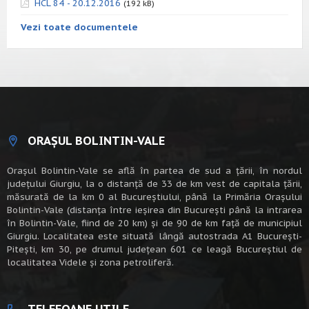
HCL 84 - 20.12.2016
(192 kB)
Vezi toate documentele
ORAȘUL BOLINTIN-VALE
Oraşul Bolintin-Vale se află în partea de sud a ţării, în nordul
judeţului Giurgiu, la o distanţă de 33 de km vest de capitala țării,
măsurată de la km 0 al Bucureștiului, până la Primăria Orașului
Bolintin-Vale (distanța între ieșirea din București până la intrarea
în Bolintin-Vale, fiind de 20 km) şi de 90 de km faţă de municipiul
Giurgiu. Localitatea este situată lângă autostrada A1 Bucureşti-
Piteşti, km 30, pe drumul judeţean 601 ce leagă Bucureştiul de
localitatea Videle şi zona petroliferă.
TELEFOANE UTILE