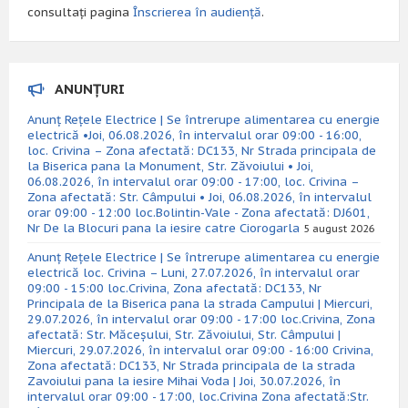
consultați pagina
Înscrierea în audiență
.
ANUNȚURI
Anunț Rețele Electrice | Se întrerupe alimentarea cu energie
electrică •Joi, 06.08.2026, în intervalul orar 09:00 - 16:00,
loc. Crivina – Zona afectată: DC133, Nr Strada principala de
la Biserica pana la Monument, Str. Zăvoiului • Joi,
06.08.2026, în intervalul orar 09:00 - 17:00, loc. Crivina –
Zona afectată: Str. Câmpului • Joi, 06.08.2026, în intervalul
orar 09:00 - 12:00 loc.Bolintin-Vale - Zona afectată: DJ601,
Nr De la Blocuri pana la iesire catre Ciorogarla
5 august 2026
Anunț Rețele Electrice | Se întrerupe alimentarea cu energie
electrică loc. Crivina – Luni, 27.07.2026, în intervalul orar
09:00 - 15:00 loc.Crivina, Zona afectată: DC133, Nr
Principala de la Biserica pana la strada Campului | Miercuri,
29.07.2026, în intervalul orar 09:00 - 17:00 loc.Crivina, Zona
afectată: Str. Măceșului, Str. Zăvoiului, Str. Câmpului |
Miercuri, 29.07.2026, în intervalul orar 09:00 - 16:00 Crivina,
Zona afectată: DC133, Nr Strada principala de la strada
Zavoiului pana la iesire Mihai Voda | Joi, 30.07.2026, în
intervalul orar 09:00 - 17:00, loc.Crivina Zona afectată:Str.