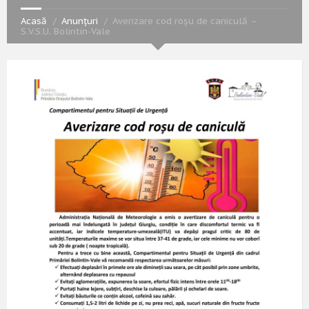
Acasă
Anunțuri
Averizare cod roșu de caniculă –
S.V.S.U. Bolintin-Vale