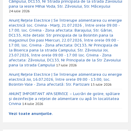
Câmpului, DC133, Nr Strada principala de la strada Zavoiului
pana la iesire Mihai Voda, Str. Zăvoiului, Str. Măceșului
24 iulie 2026
Anunț Rețele Electrice | Se întrerupe alimentarea cu energie
electrică loc. Crivina - Marți, 21.07.2026 , între orele 09:00 -
17:00, loc. Crivina - Zona afectata: Barajului, Str. Gârlei,
DC133, Alte detalii: Str principala de la Bolintin pana la
magazinul Doi pasi Miercuri, 22.07.2026, între orele 09:00 -
17:00, loc. Crivina - Zona afectata: DC133, Nr Principala de
la Biserica pana la strada Campului, Str. Zăvoiului Joi,
23.07.2026, între orele 09:00 - 17:00 loc. Crivina - Zona
afectata: Zăvoiului, DC133, Nr Principala de la Str Zavoiului
pana la strada Campului
17 iulie 2026
Anunț Rețele Electrice | Se întrerupe alimentarea cu energie
electrică Joi, 16.07.2026, între orele 09:00 - 13:00, loc.
Bolintin-Vale - Zona afectată: Str. Partizani
15 iulie 2026
ANUNȚ IMPORTANT APA SERVICE – Lucrări de golire, spălare
și dezinfecție a rețelei de alimentare cu apă în localitatea
Crivina
14 iulie 2026
Vezi toate anunțurile.