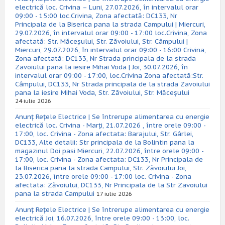
electrică loc. Crivina – Luni, 27.07.2026, în intervalul orar
09:00 - 15:00 loc.Crivina, Zona afectată: DC133, Nr
Principala de la Biserica pana la strada Campului | Miercuri,
29.07.2026, în intervalul orar 09:00 - 17:00 loc.Crivina, Zona
afectată: Str. Măceșului, Str. Zăvoiului, Str. Câmpului |
Miercuri, 29.07.2026, în intervalul orar 09:00 - 16:00 Crivina,
Zona afectată: DC133, Nr Strada principala de la strada
Zavoiului pana la iesire Mihai Voda | Joi, 30.07.2026, în
intervalul orar 09:00 - 17:00, loc.Crivina Zona afectată:Str.
Câmpului, DC133, Nr Strada principala de la strada Zavoiului
pana la iesire Mihai Voda, Str. Zăvoiului, Str. Măceșului
24 iulie 2026
Anunț Rețele Electrice | Se întrerupe alimentarea cu energie
electrică loc. Crivina - Marți, 21.07.2026 , între orele 09:00 -
17:00, loc. Crivina - Zona afectata: Barajului, Str. Gârlei,
DC133, Alte detalii: Str principala de la Bolintin pana la
magazinul Doi pasi Miercuri, 22.07.2026, între orele 09:00 -
17:00, loc. Crivina - Zona afectata: DC133, Nr Principala de
la Biserica pana la strada Campului, Str. Zăvoiului Joi,
23.07.2026, între orele 09:00 - 17:00 loc. Crivina - Zona
afectata: Zăvoiului, DC133, Nr Principala de la Str Zavoiului
pana la strada Campului
17 iulie 2026
Anunț Rețele Electrice | Se întrerupe alimentarea cu energie
electrică Joi, 16.07.2026, între orele 09:00 - 13:00, loc.