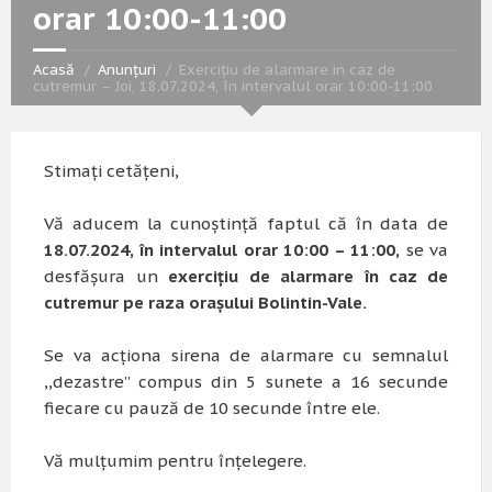
orar 10:00-11:00
Acasă
Anunțuri
Exercițiu de alarmare in caz de
cutremur – Joi, 18.07.2024, în intervalul orar 10:00-11:00
Stimați cetățeni,
Vă aducem la cunoștință
faptul că în data de
18.07.2024,
în intervalul orar
10:00 – 11:00,
se va
desfășura un
exercițiu de alarmare în caz de
cutremur pe raza orașului Bolintin-Vale.
Se va acționa sirena de alarmare cu semnalul
,,dezastre” compus din 5 sunete a 16 secunde
fiecare cu pauză de 10 secunde între ele.
Vă mulțumim pentru înțelegere.