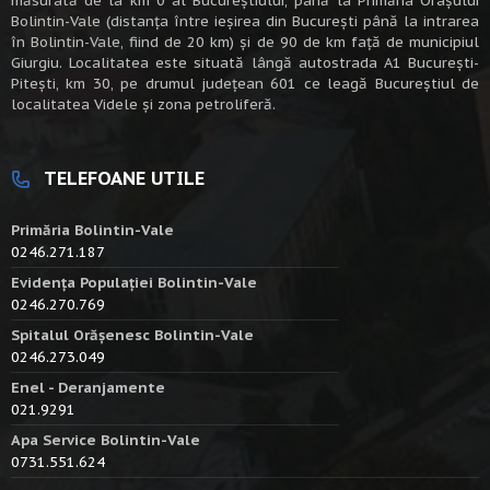
măsurată de la km 0 al Bucureștiului, până la Primăria Orașului
Bolintin-Vale (distanța între ieșirea din București până la intrarea
în Bolintin-Vale, fiind de 20 km) şi de 90 de km faţă de municipiul
Giurgiu. Localitatea este situată lângă autostrada A1 Bucureşti-
Piteşti, km 30, pe drumul judeţean 601 ce leagă Bucureştiul de
localitatea Videle şi zona petroliferă.
TELEFOANE UTILE
Primăria Bolintin-Vale
0246.271.187
Evidența Populației Bolintin-Vale
0246.270.769
Spitalul Orășenesc Bolintin-Vale
0246.273.049
Enel - Deranjamente
021.9291
Apa Service Bolintin-Vale
0731.551.624