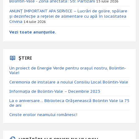
Bolintin-Vale - Zona afectată: Str. Partizani
15 iulie 2026
ANUNȚ IMPORTANT APA SERVICE – Lucrări de golire, spălare
și dezinfecție a rețelei de alimentare cu apă în localitatea
Crivina
14 iulie 2026
Vezi toate anunțurile.
ȘTIRI
Un proiect de Energie Verde pentru orașul nostru, Bolintin-
Vale!
Ceremonia de instalare a noului Consiliu Local Bolintin-Vale
Informația de Bolintin-Vale – Decembrie 2023
La o aniversare… Biblioteca Orăşenească Bolintin Vale la 75
de ani
Cinste eroilor neamului românesc!