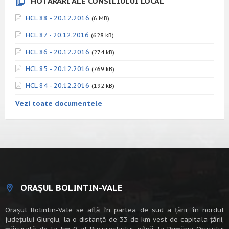
HOTĂRÂRI ALE CONSILIULUI LOCAL
HCL 88 - 20.12.2016
(6 MB)
HCL 87 - 20.12.2016
(628 kB)
HCL 86 - 20.12.2016
(274 kB)
HCL 85 - 20.12.2016
(769 kB)
HCL 84 - 20.12.2016
(192 kB)
Vezi toate documentele
ORAȘUL BOLINTIN-VALE
Oraşul Bolintin-Vale se află în partea de sud a ţării, în nordul
judeţului Giurgiu, la o distanţă de 33 de km vest de capitala țării,