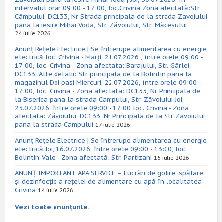
intervalul orar 09:00 - 17:00, loc.Crivina Zona afectată:Str.
Câmpului, DC133, Nr Strada principala de la strada Zavoiului
pana la iesire Mihai Voda, Str. Zăvoiului, Str. Măceșului
24 iulie 2026
Anunț Rețele Electrice | Se întrerupe alimentarea cu energie
electrică loc. Crivina - Marți, 21.07.2026 , între orele 09:00 -
17:00, loc. Crivina - Zona afectata: Barajului, Str. Gârlei,
DC133, Alte detalii: Str principala de la Bolintin pana la
magazinul Doi pasi Miercuri, 22.07.2026, între orele 09:00 -
17:00, loc. Crivina - Zona afectata: DC133, Nr Principala de
la Biserica pana la strada Campului, Str. Zăvoiului Joi,
23.07.2026, între orele 09:00 - 17:00 loc. Crivina - Zona
afectata: Zăvoiului, DC133, Nr Principala de la Str Zavoiului
pana la strada Campului
17 iulie 2026
Anunț Rețele Electrice | Se întrerupe alimentarea cu energie
electrică Joi, 16.07.2026, între orele 09:00 - 13:00, loc.
Bolintin-Vale - Zona afectată: Str. Partizani
15 iulie 2026
ANUNȚ IMPORTANT APA SERVICE – Lucrări de golire, spălare
și dezinfecție a rețelei de alimentare cu apă în localitatea
Crivina
14 iulie 2026
Vezi toate anunțurile.