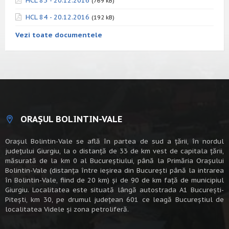
HCL 85 - 20.12.2016
(769 kB)
HCL 84 - 20.12.2016
(192 kB)
Vezi toate documentele
ORAȘUL BOLINTIN-VALE
Oraşul Bolintin-Vale se află în partea de sud a ţării, în nordul
judeţului Giurgiu, la o distanţă de 33 de km vest de capitala țării,
măsurată de la km 0 al Bucureștiului, până la Primăria Orașului
Bolintin-Vale (distanța între ieșirea din București până la intrarea
în Bolintin-Vale, fiind de 20 km) şi de 90 de km faţă de municipiul
Giurgiu. Localitatea este situată lângă autostrada A1 Bucureşti-
Piteşti, km 30, pe drumul judeţean 601 ce leagă Bucureştiul de
localitatea Videle şi zona petroliferă.