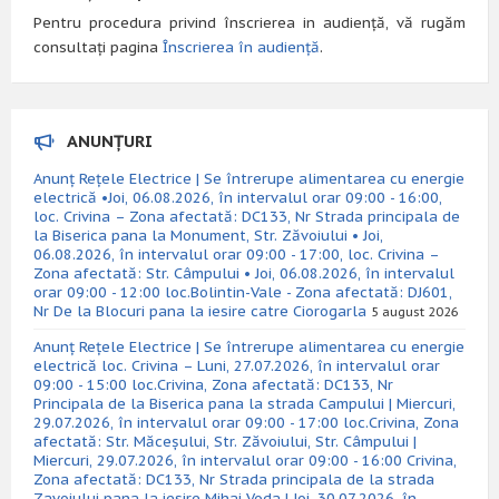
Pentru procedura privind înscrierea in audiență, vă rugăm
consultați pagina
Înscrierea în audiență
.
ANUNȚURI
Anunț Rețele Electrice | Se întrerupe alimentarea cu energie
electrică •Joi, 06.08.2026, în intervalul orar 09:00 - 16:00,
loc. Crivina – Zona afectată: DC133, Nr Strada principala de
la Biserica pana la Monument, Str. Zăvoiului • Joi,
06.08.2026, în intervalul orar 09:00 - 17:00, loc. Crivina –
Zona afectată: Str. Câmpului • Joi, 06.08.2026, în intervalul
orar 09:00 - 12:00 loc.Bolintin-Vale - Zona afectată: DJ601,
Nr De la Blocuri pana la iesire catre Ciorogarla
5 august 2026
Anunț Rețele Electrice | Se întrerupe alimentarea cu energie
electrică loc. Crivina – Luni, 27.07.2026, în intervalul orar
09:00 - 15:00 loc.Crivina, Zona afectată: DC133, Nr
Principala de la Biserica pana la strada Campului | Miercuri,
29.07.2026, în intervalul orar 09:00 - 17:00 loc.Crivina, Zona
afectată: Str. Măceșului, Str. Zăvoiului, Str. Câmpului |
Miercuri, 29.07.2026, în intervalul orar 09:00 - 16:00 Crivina,
Zona afectată: DC133, Nr Strada principala de la strada
Zavoiului pana la iesire Mihai Voda | Joi, 30.07.2026, în