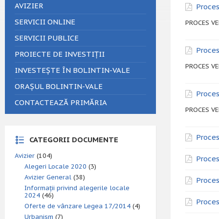
AVIZIER
Proces
SERVICII ONLINE
PROCES VER
SERVICII PUBLICE
Proces
PROIECTE DE INVESTIȚII
PROCES VER
INVESTEȘTE ÎN BOLINTIN-VALE
ORAȘUL BOLINTIN-VALE
Proces
CONTACTEAZĂ PRIMĂRIA
PROCES VER
Proces
CATEGORII DOCUMENTE
Avizier
(104)
Proces
Alegeri Locale 2020
(3)
Avizier General
(38)
Proces
Informații privind alegerile locale
2024
(46)
Proces
Oferte de vânzare Legea 17/2014
(4)
Urbanism
(7)