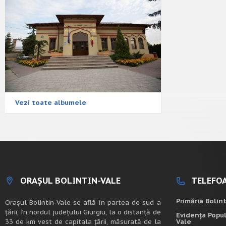
Vezi toate albumele
ORAȘUL BOLINTIN-VALE
TELEFOA
Primăria Bolin
Oraşul Bolintin-Vale se află în partea de sud a
ţării, în nordul judeţului Giurgiu, la o distanţă de
Evidența Popul
33 de km vest de capitala țării, măsurată de la
Vale