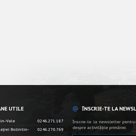
NE UTILE
ÎNSCRIE-TE LA NEWS
tin-Vale
0246.271.187
Înscrie-te la newsletter pentru
despre activitățile primăriei.
ației Bolintin-
0246.270.769