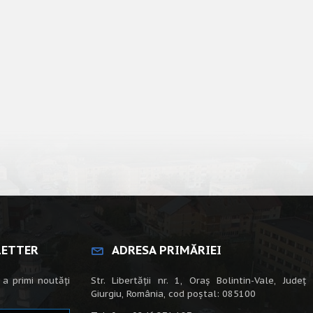
LETTER
ADRESA PRIMĂRIEI
 a primi noutăți
Str. Libertății nr. 1, Oraș Bolintin-Vale, Județ
Giurgiu, România, cod poștal: 085100