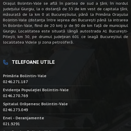
Oraşul Bolintin-Vale se află în partea de sud a ţării, în nordul
judeţului Giurgiu, la o distanţă de 33 de km vest de capitala țării,
măsurată de la km 0 al Bucureștiului, până la Primăria Orașului
Bolintin-Vale (distanța între ieșirea din București până la intrarea
în Bolintin-Vale, fiind de 20 km) şi de 90 de km faţă de municipiul
Giurgiu. Localitatea este situată lângă autostrada A1 Bucureşti-
Piteşti, km 30, pe drumul judeţean 601 ce leagă Bucureştiul de
localitatea Videle şi zona petroliferă.
TELEFOANE UTILE
Primăria Bolintin-Vale
0246.271.187
Evidența Populației Bolintin-Vale
0246.270.769
Spitalul Orășenesc Bolintin-Vale
0246.273.049
Enel - Deranjamente
021.9291