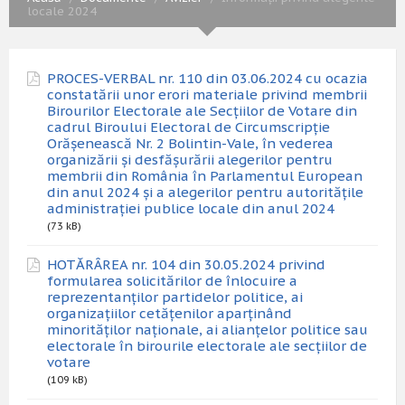
locale 2024
PROCES-VERBAL nr. 110 din 03.06.2024 cu ocazia
constatării unor erori materiale privind membrii
Birourilor Electorale ale Secțiilor de Votare din
cadrul Biroului Electoral de Circumscripție
Orășenească Nr. 2 Bolintin-Vale, în vederea
organizării și desfășurării alegerilor pentru
membrii din România în Parlamentul European
din anul 2024 și a alegerilor pentru autoritățile
administrației publice locale din anul 2024
(73 kB)
HOTĂRÂREA nr. 104 din 30.05.2024 privind
formularea solicitărilor de înlocuire a
reprezentanților partidelor politice, ai
organizațiilor cetățenilor aparținând
minorităților naționale, ai alianțelor politice sau
electorale în birourile electorale ale secțiilor de
votare
(109 kB)