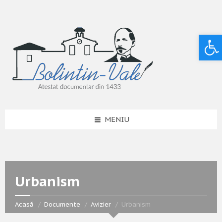
Deschide bara de unelte
MENIU
Urbanism
Acasă
Documente
Avizier
Urbanism