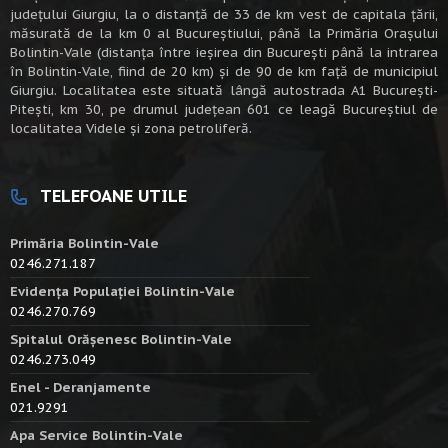
judeţului Giurgiu, la o distanţă de 33 de km vest de capitala țării,
măsurată de la km 0 al Bucureștiului, până la Primăria Orașului
Bolintin-Vale (distanța între ieșirea din București până la intrarea
în Bolintin-Vale, fiind de 20 km) şi de 90 de km faţă de municipiul
Giurgiu. Localitatea este situată lângă autostrada A1 Bucureşti-
Piteşti, km 30, pe drumul judeţean 601 ce leagă Bucureştiul de
localitatea Videle şi zona petroliferă.
TELEFOANE UTILE
Primăria Bolintin-Vale
0246.271.187
Evidența Populației Bolintin-Vale
0246.270.769
Spitalul Orășenesc Bolintin-Vale
0246.273.049
Enel - Deranjamente
021.9291
Apa Service Bolintin-Vale