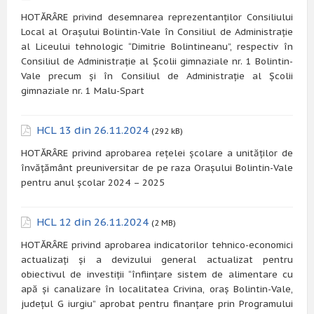
HOTĂRÂRE privind desemnarea reprezentanților Consiliului
Local al Orașului Bolintin-Vale în Consiliul de Administrație
al Liceului tehnologic “Dimitrie Bolintineanu”, respectiv în
Consiliul de Administrație al Școlii gimnaziale nr. 1 Bolintin-
Vale precum și în Consiliul de Administrație al Școlii
gimnaziale nr. 1 Malu-Spart
HCL 13 din 26.11.2024
(292 kB)
HOTĂRÂRE privind aprobarea rețelei școlare a unităților de
învățământ preuniversitar de pe raza Orașului Bolintin-Vale
pentru anul școlar 2024 – 2025
HCL 12 din 26.11.2024
(2 MB)
HOTĂRÂRE privind aprobarea indicatorilor tehnico-economici
actualizați și a devizului general actualizat pentru
obiectivul de investiții “înființare sistem de alimentare cu
apă și canalizare în localitatea Crivina, oraș Bolintin-Vale,
județul G iurgiu” aprobat pentru finanțare prin Programului