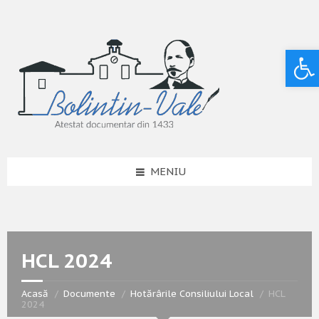
Deschide bara de unelte
MENIU
HCL 2024
Acasă
Documente
Hotărârile Consiliului Local
HCL
2024