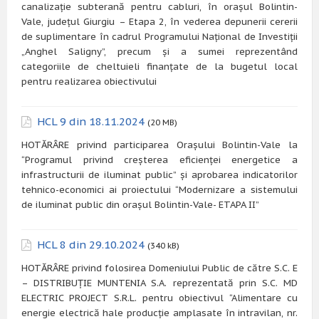
canalizație subterană pentru cabluri, în orașul Bolintin-
Vale, județul Giurgiu – Etapa 2, în vederea depunerii cererii
de suplimentare în cadrul Programului Național de Investiții
„Anghel Saligny”, precum și a sumei reprezentând
categoriile de cheltuieli finanțate de la bugetul local
pentru realizarea obiectivului
HCL 9 din 18.11.2024
(20 MB)
HOTĂRÂRE privind participarea Orașului Bolintin-Vale la
“Programul privind creșterea eficienței energetice a
infrastructurii de iluminat public” și aprobarea indicatorilor
tehnico-economici ai proiectului “Modernizare a sistemului
de iluminat public din orașul Bolintin-Vale- ETAPA II”
HCL 8 din 29.10.2024
(340 kB)
HOTĂRÂRE privind folosirea Domeniului Public de către S.C. E
– DISTRIBUȚIE MUNTENIA S.A. reprezentată prin S.C. MD
ELECTRIC PROJECT S.R.L. pentru obiectivul “Alimentare cu
energie electrică hale producție amplasate în intravilan, nr.