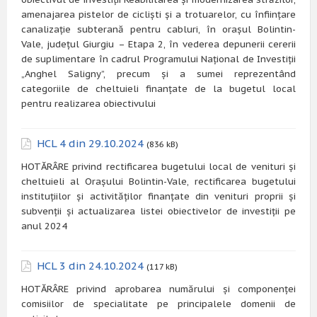
amenajarea pistelor de cicliști și a trotuarelor, cu înființare
canalizație subterană pentru cabluri, în orașul Bolintin-
Vale, județul Giurgiu – Etapa 2, în vederea depunerii cererii
de suplimentare în cadrul Programului Național de Investiții
„Anghel Saligny”, precum și a sumei reprezentând
categoriile de cheltuieli finanțate de la bugetul local
pentru realizarea obiectivului
HCL 4 din 29.10.2024
(836 kB)
HOTĂRÂRE privind rectificarea bugetului local de venituri și
cheltuieli al Orașului Bolintin-Vale, rectificarea bugetului
instituțiilor și activităților finanțate din venituri proprii și
subvenții și actualizarea listei obiectivelor de investiții pe
anul 2024
HCL 3 din 24.10.2024
(117 kB)
HOTĂRÂRE privind aprobarea numărului și componenței
comisiilor de specialitate pe principalele domenii de