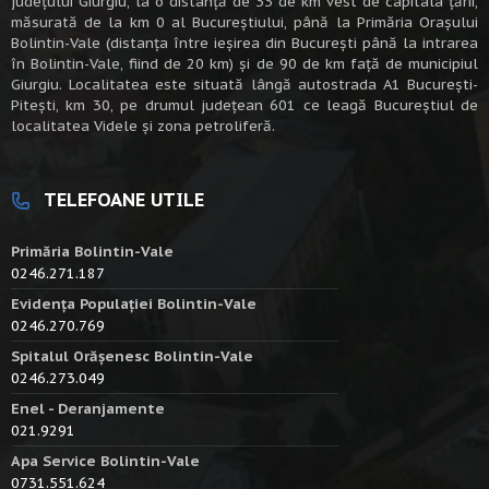
judeţului Giurgiu, la o distanţă de 33 de km vest de capitala țării,
măsurată de la km 0 al Bucureștiului, până la Primăria Orașului
Bolintin-Vale (distanța între ieșirea din București până la intrarea
în Bolintin-Vale, fiind de 20 km) şi de 90 de km faţă de municipiul
Giurgiu. Localitatea este situată lângă autostrada A1 Bucureşti-
Piteşti, km 30, pe drumul judeţean 601 ce leagă Bucureştiul de
localitatea Videle şi zona petroliferă.
TELEFOANE UTILE
Primăria Bolintin-Vale
0246.271.187
Evidența Populației Bolintin-Vale
0246.270.769
Spitalul Orășenesc Bolintin-Vale
0246.273.049
Enel - Deranjamente
021.9291
Apa Service Bolintin-Vale
0731.551.624