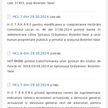
cad. 37453, oraș Bolintin- Vale”
HCL 7 din 29.10.2024
(266 kB)
H O T Ă R Â R E pentru modificarea și completarea Hotărârii
Consiliului Local nr. 46 din 27.06.2024 privind darea în
administrare către Spitalul Orășenesc Bolintin-Vale a unor
bunuri proprietate publică și privată a orașului Bolintin-Vale
HCL 6 din 29.10.2024
(104 kB)
HOTĂRÂRE privind transformarea unor posturi din Statul de
funcții nr. 5018/20.09.2024 al Spitalului Orășenesc Bolintin-
Vale
HCL 5 din 29.10.2024
(2 MB)
H O T Ă R Â R E privind aprobarea cererii de suplimentare,
indicatorii tehnico-economici actualizați, a devizului general
actualizat și devizului general rest de executat, pentru
obiectivul de investiții Reabilitarea și modernizarea străzilor,