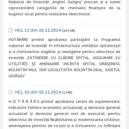
Național de Investiții „Anghel Saligny” precum și a sumei
reprezentând categoriile de cheltuieli finanțate de la
bugetul local pentru realizarea obiectivului
HCL 11 din 18.11.2024
(165 kB)
HOTĂRÂRE privind aprobarea participării la Programul
național de investiții în infrastructura unităților spitalicești
și a cheltuielilor eligibile și neeligibile pentru obiectivul de
investiții „EXTINDERE CU CLĂDIRE SPITAL, ASIGURARE CU
UTILITĂȚI ȘI AMENAJARE INCINTĂ SPITAL ORĂȘENESC
BOLINTIN-VALE, DIN LOCALITATEA BOLINTIN-DEAL, JUDEȚUL
GIURGIU”
HCL 10 din 18.11.2024
(1 MB)
H O T Ă R Â R E privind aprobarea cererii de suplimentare,
indicatorii tehnico-economici actualizați, a devizului general
actualizat și devizului general rest de executat, pentru
obiectivul de investiții Reabilitarea și modernizarea străzilor,
amenajarea pistelor de cicliști și a trotuarelor, cu înființare