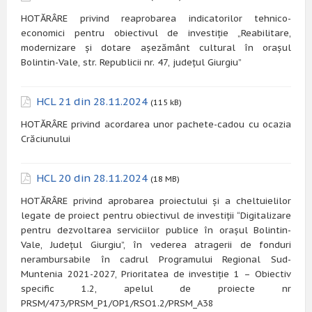
HOTĂRÂRE privind reaprobarea indicatorilor tehnico-
economici pentru obiectivul de investiție „Reabilitare,
modernizare și dotare așezământ cultural în orașul
Bolintin-Vale, str. Republicii nr. 47, județul Giurgiu”
HCL 21 din 28.11.2024
(115 kB)
HOTĂRÂRE privind acordarea unor pachete-cadou cu ocazia
Crăciunului
HCL 20 din 28.11.2024
(18 MB)
HOTĂRÂRE privind aprobarea proiectului și a cheltuielilor
legate de proiect pentru obiectivul de investiții “Digitalizare
pentru dezvoltarea serviciilor publice în orașul Bolintin-
Vale, Județul Giurgiu”, în vederea atragerii de fonduri
nerambursabile în cadrul Programului Regional Sud-
Muntenia 2021-2027, Prioritatea de investiție 1 – Obiectiv
specific 1.2, apelul de proiecte nr
PRSM/473/PRSM_P1/OP1/RSO1.2/PRSM_A38