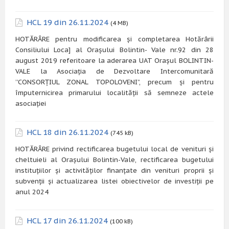
HCL 19 din 26.11.2024
(4 MB)
HOTĂRÂRE pentru modificarea și completarea Hotărârii
Consiliului Loca] al Orașului Bolintin- Vale nr.92 din 28
august 2019 referitoare la aderarea UAT Orașul BOLINTIN-
VALE la Asociația de Dezvoltare Intercomunitară
’’CONSORȚIUL ZONAL TOPOLOVENI”, precum și pentru
împuternicirea primarului localității să semneze actele
asociației
HCL 18 din 26.11.2024
(745 kB)
HOTĂRÂRE privind rectificarea bugetului local de venituri și
cheltuieli al Orașului Bolintin-Vale, rectificarea bugetului
instituțiilor și activităților finanțate din venituri proprii și
subvenții și actualizarea listei obiectivelor de investiții pe
anul 2024
HCL 17 din 26.11.2024
(100 kB)