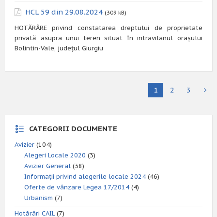
HCL 59 din 29.08.2024
(309 kB)
HOTĂRÂRE privind constatarea dreptului de proprietate
privată asupra unui teren situat în intravilanul orașului
Bolintin-Vale, județul Giurgiu
1
2
3
CATEGORII DOCUMENTE
Avizier
(104)
Alegeri Locale 2020
(3)
Avizier General
(38)
Informații privind alegerile locale 2024
(46)
Oferte de vânzare Legea 17/2014
(4)
Urbanism
(7)
Hotărâri CAIL
(7)