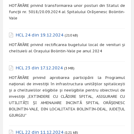
HOTĂRÂRE privind transformarea unor posturi din Statul de
funcții nr. 5018/20.09.2024 al Spitalului Orășenesc Bolintin-
Vale
HCL 24 din 19.12.2024
(210 kB)
HOTĂRÂRE privind rectificarea bugetului local de venituri și
cheltuieli al Orașului Bolintin-Vale pe anul 2024
HCL 23 din 17.12.2024
(3 MB)
HOTĂRÂRE privind aprobarea participării la Programul
național de investiții în infrastructura unităților spitalicești
și a cheltuielilor eligibile și neeligibile pentru obiectivul de
investiții „EXTINDERE CU CLĂDIRE SPITAL, ASIGURARE CU
UTILITĂȚI ȘI AMENAJARE INCINTĂ SPITAL ORĂȘENESC
BOLINTIN-VALE, DIN LOCALITATEA BOLINTIN-DEAL, JUDEȚUL
GIURGIU”
HCL 22 din 11.12.2024
(121 kB)