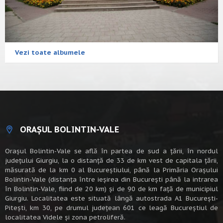
Vezi toate albumele
ORAȘUL BOLINTIN-VALE
Oraşul Bolintin-Vale se află în partea de sud a ţării, în nordul
judeţului Giurgiu, la o distanţă de 33 de km vest de capitala țării,
măsurată de la km 0 al Bucureștiului, până la Primăria Orașului
Bolintin-Vale (distanța între ieșirea din București până la intrarea
în Bolintin-Vale, fiind de 20 km) şi de 90 de km faţă de municipiul
Giurgiu. Localitatea este situată lângă autostrada A1 Bucureşti-
Piteşti, km 30, pe drumul judeţean 601 ce leagă Bucureştiul de
localitatea Videle şi zona petroliferă.