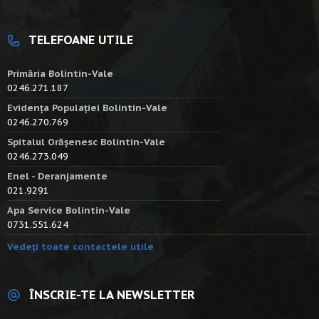
TELEFOANE UTILE
Primăria Bolintin-Vale
0246.271.187
Evidența Populației Bolintin-Vale
0246.270.769
Spitalul Orășenesc Bolintin-Vale
0246.273.049
Enel - Deranjamente
021.9291
Apa Service Bolintin-Vale
0731.551.624
Vedeți toate contactele utile
ÎNSCRIE-TE LA NEWSLETTER