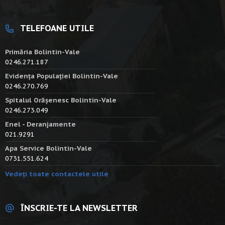
TELEFOANE UTILE
Primăria Bolintin-Vale
0246.271.187
Evidența Populației Bolintin-Vale
0246.270.769
Spitalul Orășenesc Bolintin-Vale
0246.273.049
Enel - Deranjamente
021.9291
Apa Service Bolintin-Vale
0731.551.624
Vedeți toate contactele utile
ÎNSCRIE-TE LA NEWSLETTER