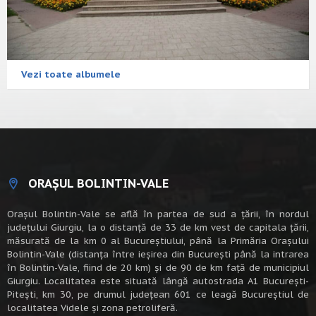
Vezi toate albumele
ORAȘUL BOLINTIN-VALE
Oraşul Bolintin-Vale se află în partea de sud a ţării, în nordul
judeţului Giurgiu, la o distanţă de 33 de km vest de capitala țării,
măsurată de la km 0 al Bucureștiului, până la Primăria Orașului
Bolintin-Vale (distanța între ieșirea din București până la intrarea
în Bolintin-Vale, fiind de 20 km) şi de 90 de km faţă de municipiul
Giurgiu. Localitatea este situată lângă autostrada A1 Bucureşti-
Piteşti, km 30, pe drumul judeţean 601 ce leagă Bucureştiul de
localitatea Videle şi zona petroliferă.