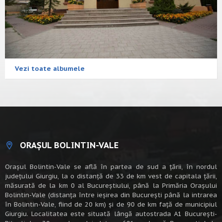
Vezi toate albumele
ORAȘUL BOLINTIN-VALE
Oraşul Bolintin-Vale se află în partea de sud a ţării, în nordul
judeţului Giurgiu, la o distanţă de 33 de km vest de capitala țării,
măsurată de la km 0 al Bucureștiului, până la Primăria Orașului
Bolintin-Vale (distanța între ieșirea din București până la intrarea
în Bolintin-Vale, fiind de 20 km) şi de 90 de km faţă de municipiul
Giurgiu. Localitatea este situată lângă autostrada A1 Bucureşti-