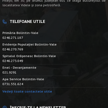
Piteşti, km 30, pe drumul judeţean 601 ce leagă Bucureştiul de
localitatea Videle şi zona petroliferă.
TELEFOANE UTILE
Primăria Bolintin-Vale
0246.271.187
Evidența Populației Bolintin-Vale
0246.270.769
Spitalul Orășenesc Bolintin-Vale
0246.273.049
Enel - Deranjamente
021.9291
Apa Service Bolintin-Vale
0731.551.624
Vedeți toate contactele utile
ÎNSCRIE-TE LA NEWSLETTER