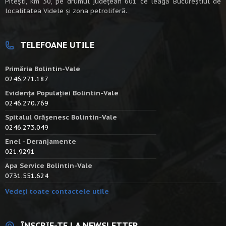
Piteşti, km 30, pe drumul judeţean 601 ce leagă Bucureştiul de
localitatea Videle şi zona petroliferă.
TELEFOANE UTILE
Primăria Bolintin-Vale
0246.271.187
Evidența Populației Bolintin-Vale
0246.270.769
Spitalul Orășenesc Bolintin-Vale
0246.273.049
Enel - Deranjamente
021.9291
Apa Service Bolintin-Vale
0731.551.624
Vedeți toate contactele utile
ÎNSCRIE-TE LA NEWSLETTER