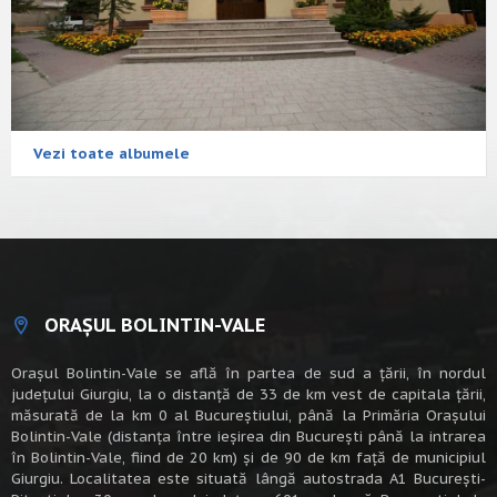
Vezi toate albumele
ORAȘUL BOLINTIN-VALE
Oraşul Bolintin-Vale se află în partea de sud a ţării, în nordul
judeţului Giurgiu, la o distanţă de 33 de km vest de capitala țării,
măsurată de la km 0 al Bucureștiului, până la Primăria Orașului
Bolintin-Vale (distanța între ieșirea din București până la intrarea
în Bolintin-Vale, fiind de 20 km) şi de 90 de km faţă de municipiul
Giurgiu. Localitatea este situată lângă autostrada A1 Bucureşti-