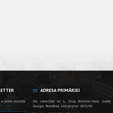
LETTER
ADRESA PRIMĂRIEI
 a primi noutăți
Str. Libertății nr. 1, Oraș Bolintin-Vale, Județ
Giurgiu, România, cod poștal: 085100