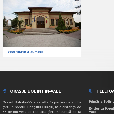
Vezi toate albumele
ORAȘUL BOLINTIN-VALE
TELEFOA
Primăria Bolin
Oraşul Bolintin-Vale se află în partea de sud a
ţării, în nordul judeţului Giurgiu, la o distanţă de
Evidența Popul
33 de km vest de capitala țării, măsurată de la
Vale