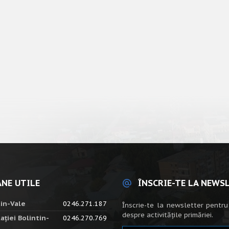
NE UTILE
ÎNSCRIE-TE LA NEWS
tin-Vale
0246.271.187
Înscrie-te la newsletter pentru
despre activitățile primăriei.
ației Bolintin-
0246.270.769