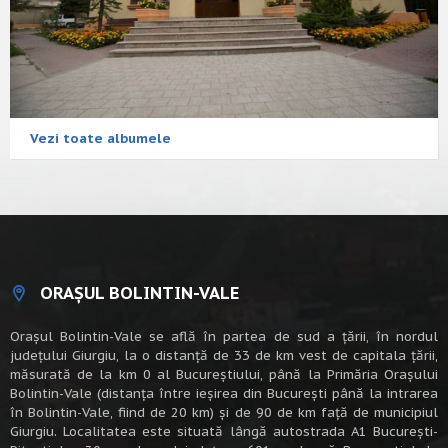
Vezi toate albumele
ORAȘUL BOLINTIN-VALE
Oraşul Bolintin-Vale se află în partea de sud a ţării, în nordul
judeţului Giurgiu, la o distanţă de 33 de km vest de capitala țării,
măsurată de la km 0 al Bucureștiului, până la Primăria Orașului
Bolintin-Vale (distanța între ieșirea din București până la intrarea
în Bolintin-Vale, fiind de 20 km) şi de 90 de km faţă de municipiul
Giurgiu. Localitatea este situată lângă autostrada A1 Bucureşti-