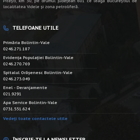
Piteşti, km 30, pe drumul judeţean 601 ce leagă Bucureştiul de
localitatea Videle şi zona petroliferă.
TELEFOANE UTILE
Primăria Bolintin-Vale
0246.271.187
Evidența Populației Bolintin-Vale
0246.270.769
Spitalul Orășenesc Bolintin-Vale
0246.273.049
Enel - Deranjamente
021.9291
Apa Service Bolintin-Vale
0731.551.624
Vedeți toate contactele utile
ÎNSCRIE-TE LA NEWSLETTER