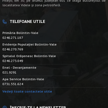
Piteşti, km 30, pe drumul judeţean 601 ce leagă Bucureştiul de
localitatea Videle şi zona petroliferă.
TELEFOANE UTILE
Primăria Bolintin-Vale
0246.271.187
Evidența Populației Bolintin-Vale
0246.270.769
Spitalul Orășenesc Bolintin-Vale
0246.273.049
Enel - Deranjamente
021.9291
Apa Service Bolintin-Vale
0731.551.624
Vedeți toate contactele utile
ÎNSCRIE-TE LA NEWSLETTER