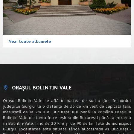
Vezi toate albumele
ORAȘUL BOLINTIN-VALE
Oraşul Bolintin-Vale se află în partea de sud a ţării, în nordul
judeţului Giurgiu, la o distanţă de 33 de km vest de capitala țării,
măsurată de la km 0 al Bucureștiului, până la Primăria Orașului
Bolintin-Vale (distanța între ieșirea din București până la intrarea
în Bolintin-Vale, fiind de 20 km) şi de 90 de km faţă de municipiul
Giurgiu. Localitatea este situată lângă autostrada A1 Bucureşti-