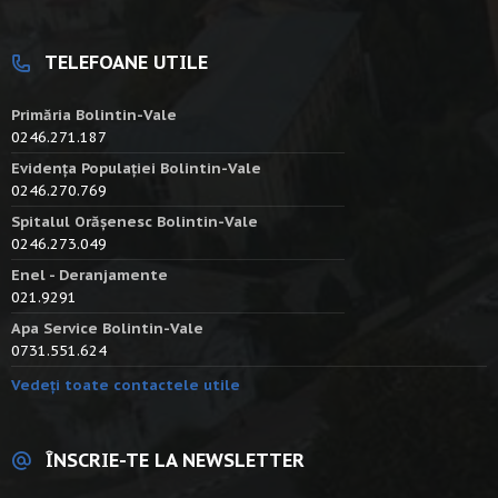
TELEFOANE UTILE
Primăria Bolintin-Vale
0246.271.187
Evidența Populației Bolintin-Vale
0246.270.769
Spitalul Orășenesc Bolintin-Vale
0246.273.049
Enel - Deranjamente
021.9291
Apa Service Bolintin-Vale
0731.551.624
Vedeți toate contactele utile
ÎNSCRIE-TE LA NEWSLETTER