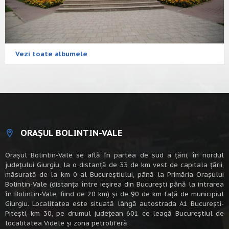
Vezi toate albumele
ORAȘUL BOLINTIN-VALE
Oraşul Bolintin-Vale se află în partea de sud a ţării, în nordul
judeţului Giurgiu, la o distanţă de 33 de km vest de capitala țării,
măsurată de la km 0 al Bucureștiului, până la Primăria Orașului
Bolintin-Vale (distanța între ieșirea din București până la intrarea
în Bolintin-Vale, fiind de 20 km) şi de 90 de km faţă de municipiul
Giurgiu. Localitatea este situată lângă autostrada A1 Bucureşti-
Piteşti, km 30, pe drumul judeţean 601 ce leagă Bucureştiul de
localitatea Videle şi zona petroliferă.