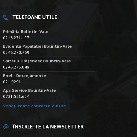
TELEFOANE UTILE
Primăria Bolintin-Vale
0246.271.187
Evidența Populației Bolintin-Vale
0246.270.769
Spitalul Orășenesc Bolintin-Vale
0246.273.049
Enel - Deranjamente
021.9291
Apa Service Bolintin-Vale
0731.551.624
Vedeți toate contactele utile
ÎNSCRIE-TE LA NEWSLETTER