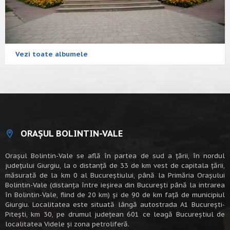
Vezi toate albumele
ORAȘUL BOLINTIN-VALE
Oraşul Bolintin-Vale se află în partea de sud a ţării, în nordul
judeţului Giurgiu, la o distanţă de 33 de km vest de capitala țării,
măsurată de la km 0 al Bucureștiului, până la Primăria Orașului
Bolintin-Vale (distanța între ieșirea din București până la intrarea
în Bolintin-Vale, fiind de 20 km) şi de 90 de km faţă de municipiul
Giurgiu. Localitatea este situată lângă autostrada A1 Bucureşti-
Piteşti, km 30, pe drumul judeţean 601 ce leagă Bucureştiul de
localitatea Videle şi zona petroliferă.