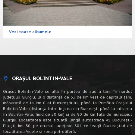
Vezi toate albumele
ORAȘUL BOLINTIN-VALE
Oraşul Bolintin-Vale se află în partea de sud a ţării, în nordul
judeţului Giurgiu, la o distanţă de 33 de km vest de capitala țării,
măsurată de la km 0 al Bucureștiului, până la Primăria Orașului
Bolintin-Vale (distanța între ieșirea din București până la intrarea
în Bolintin-Vale, fiind de 20 km) şi de 90 de km faţă de municipiul
Giurgiu. Localitatea este situată lângă autostrada A1 Bucureşti-
Piteşti, km 30, pe drumul judeţean 601 ce leagă Bucureştiul de
localitatea Videle şi zona petroliferă.