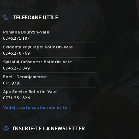
TELEFOANE UTILE
Primăria Bolintin-Vale
0246.271.187
Evidența Populației Bolintin-Vale
0246.270.769
Spitalul Orășenesc Bolintin-Vale
0246.273.049
Enel - Deranjamente
021.9291
Apa Service Bolintin-Vale
0731.551.624
Vedeți toate contactele utile
ÎNSCRIE-TE LA NEWSLETTER