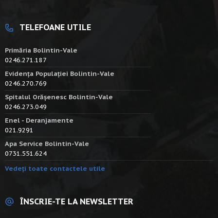
TELEFOANE UTILE
Primăria Bolintin-Vale
0246.271.187
Evidența Populației Bolintin-Vale
0246.270.769
Spitalul Orășenesc Bolintin-Vale
0246.273.049
Enel - Deranjamente
021.9291
Apa Service Bolintin-Vale
0731.551.624
Vedeți toate contactele utile
ÎNSCRIE-TE LA NEWSLETTER