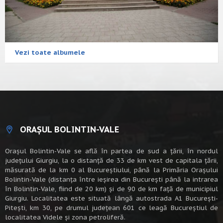
Vezi toate albumele
ORAȘUL BOLINTIN-VALE
Oraşul Bolintin-Vale se află în partea de sud a ţării, în nordul
judeţului Giurgiu, la o distanţă de 33 de km vest de capitala țării,
măsurată de la km 0 al Bucureștiului, până la Primăria Orașului
Bolintin-Vale (distanța între ieșirea din București până la intrarea
în Bolintin-Vale, fiind de 20 km) şi de 90 de km faţă de municipiul
Giurgiu. Localitatea este situată lângă autostrada A1 Bucureşti-
Piteşti, km 30, pe drumul judeţean 601 ce leagă Bucureştiul de
localitatea Videle şi zona petroliferă.