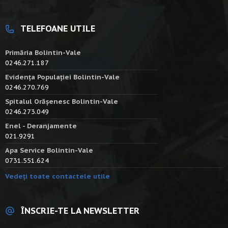
TELEFOANE UTILE
Primăria Bolintin-Vale
0246.271.187
Evidența Populației Bolintin-Vale
0246.270.769
Spitalul Orășenesc Bolintin-Vale
0246.273.049
Enel - Deranjamente
021.9291
Apa Service Bolintin-Vale
0731.551.624
Vedeți toate contactele utile
ÎNSCRIE-TE LA NEWSLETTER