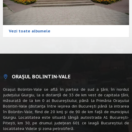
Vezi toate albumele
ORAȘUL BOLINTIN-VALE
Oraşul Bolintin-Vale se află în partea de sud a ţării, în nordul
judeţului Giurgiu, la o distanţă de 33 de km vest de capitala țării,
măsurată de la km 0 al Bucureștiului, până la Primăria Orașului
Bolintin-Vale (distanța între ieșirea din București până la intrarea
în Bolintin-Vale, fiind de 20 km) şi de 90 de km faţă de municipiul
Giurgiu. Localitatea este situată lângă autostrada A1 Bucureşti-
Piteşti, km 30, pe drumul judeţean 601 ce leagă Bucureştiul de
localitatea Videle şi zona petroliferă.