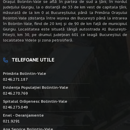
Oraşul Bolintin-Vale se află în partea de sud a ţării, în nordul
judeţului Giurgiu, la o distanţă de 33 de km vest de capitala țării,
măsurată de la km 0 al Bucureștiului, până la Primăria Orașului
Bolintin-Vale (distanța între ieșirea din București până la intrarea
în Bolintin-Vale, fiind de 20 km) şi de 90 de km faţă de municipiul
Giurgiu. Localitatea este situată lângă autostrada A1 Bucureşti-
Piteşti, km 30, pe drumul judeţean 601 ce leagă Bucureştiul de
localitatea Videle şi zona petroliferă.
TELEFOANE UTILE
Primăria Bolintin-Vale
0246.271.187
Evidența Populației Bolintin-Vale
0246.270.769
Spitalul Orășenesc Bolintin-Vale
0246.273.049
Enel - Deranjamente
021.9291
Apa Service Bolintin-Vale