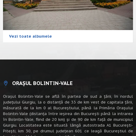
Vezi toate albumele
ORAȘUL BOLINTIN-VALE
Oraşul Bolintin-Vale se află în partea de sud a ţării, în nordul
judeţului Giurgiu, la o distanţă de 33 de km vest de capitala țării,
măsurată de la km 0 al Bucureștiului, până la Primăria Orașului
Bolintin-Vale (distanța între ieșirea din București până la intrarea
în Bolintin-Vale, fiind de 20 km) şi de 90 de km faţă de municipiul
Giurgiu. Localitatea este situată lângă autostrada A1 Bucureşti-
Piteşti, km 30, pe drumul judeţean 601 ce leagă Bucureştiul de