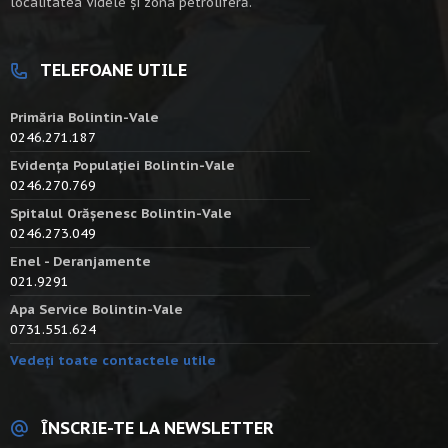
localitatea Videle şi zona petroliferă.
TELEFOANE UTILE
Primăria Bolintin-Vale
0246.271.187
Evidența Populației Bolintin-Vale
0246.270.769
Spitalul Orășenesc Bolintin-Vale
0246.273.049
Enel - Deranjamente
021.9291
Apa Service Bolintin-Vale
0731.551.624
Vedeți toate contactele utile
ÎNSCRIE-TE LA NEWSLETTER