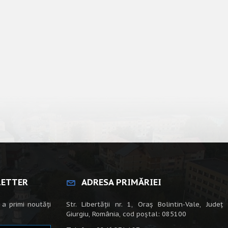
LETTER
ADRESA PRIMĂRIEI
 a primi noutăți
Str. Libertății nr. 1, Oraș Bolintin-Vale, Județ
Giurgiu, România, cod poștal: 085100