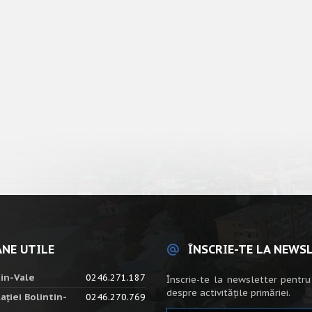
NE UTILE
ÎNSCRIE-TE LA NEWS
tin-Vale
0246.271.187
Înscrie-te la newsletter pentru
despre activitățile primăriei.
ației Bolintin-
0246.270.769