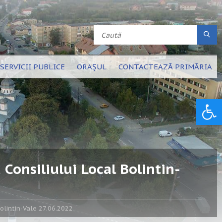
SERVICII PUBLICE
ORAȘUL
CONTACTEAZĂ PRIMĂRIA
Deschide bara de unelte
Consiliului Local Bolintin-
olintin-Vale 27.06.2022