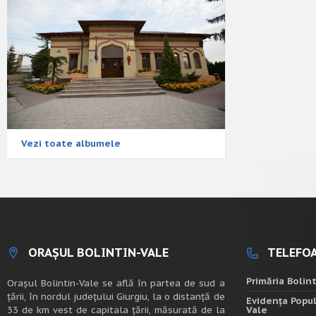
Vezi toate albumele
ORAȘUL BOLINTIN-VALE
TELEFOA
Primăria Bolin
Oraşul Bolintin-Vale se află în partea de sud a
ţării, în nordul judeţului Giurgiu, la o distanţă de
Evidența Popul
33 de km vest de capitala țării, măsurată de la
Vale