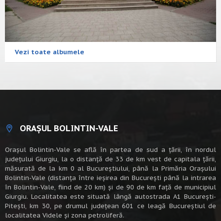
Vezi toate albumele
ORAȘUL BOLINTIN-VALE
Oraşul Bolintin-Vale se află în partea de sud a ţării, în nordul
judeţului Giurgiu, la o distanţă de 33 de km vest de capitala țării,
măsurată de la km 0 al Bucureștiului, până la Primăria Orașului
Bolintin-Vale (distanța între ieșirea din București până la intrarea
în Bolintin-Vale, fiind de 20 km) şi de 90 de km faţă de municipiul
Giurgiu. Localitatea este situată lângă autostrada A1 Bucureşti-
Piteşti, km 30, pe drumul judeţean 601 ce leagă Bucureştiul de
localitatea Videle şi zona petroliferă.