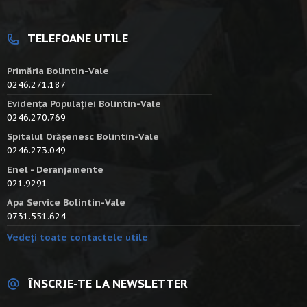
TELEFOANE UTILE
Primăria Bolintin-Vale
0246.271.187
Evidența Populației Bolintin-Vale
0246.270.769
Spitalul Orășenesc Bolintin-Vale
0246.273.049
Enel - Deranjamente
021.9291
Apa Service Bolintin-Vale
0731.551.624
Vedeți toate contactele utile
ÎNSCRIE-TE LA NEWSLETTER