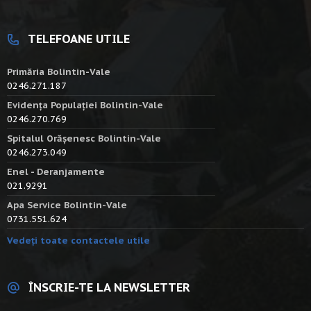
TELEFOANE UTILE
Primăria Bolintin-Vale
0246.271.187
Evidența Populației Bolintin-Vale
0246.270.769
Spitalul Orășenesc Bolintin-Vale
0246.273.049
Enel - Deranjamente
021.9291
Apa Service Bolintin-Vale
0731.551.624
Vedeți toate contactele utile
ÎNSCRIE-TE LA NEWSLETTER