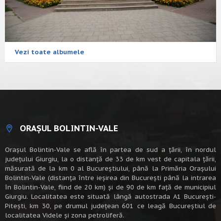
Vezi toate albumele
ORAȘUL BOLINTIN-VALE
Oraşul Bolintin-Vale se află în partea de sud a ţării, în nordul
judeţului Giurgiu, la o distanţă de 33 de km vest de capitala țării,
măsurată de la km 0 al Bucureștiului, până la Primăria Orașului
Bolintin-Vale (distanța între ieșirea din București până la intrarea
în Bolintin-Vale, fiind de 20 km) şi de 90 de km faţă de municipiul
Giurgiu. Localitatea este situată lângă autostrada A1 Bucureşti-
Piteşti, km 30, pe drumul judeţean 601 ce leagă Bucureştiul de
localitatea Videle şi zona petroliferă.