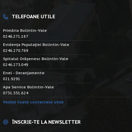
TELEFOANE UTILE
Primăria Bolintin-Vale
0246.271.187
Evidența Populației Bolintin-Vale
0246.270.769
Spitalul Orășenesc Bolintin-Vale
0246.273.049
Enel - Deranjamente
021.9291
Apa Service Bolintin-Vale
0731.551.624
Vedeți toate contactele utile
ÎNSCRIE-TE LA NEWSLETTER