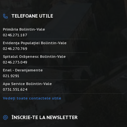
TELEFOANE UTILE
Primăria Bolintin-Vale
0246.271.187
Evidența Populației Bolintin-Vale
0246.270.769
Spitalul Orășenesc Bolintin-Vale
0246.273.049
Enel - Deranjamente
021.9291
Apa Service Bolintin-Vale
0731.551.624
Vedeți toate contactele utile
ÎNSCRIE-TE LA NEWSLETTER