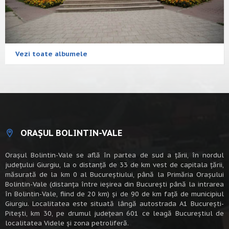
Vezi toate albumele
ORAȘUL BOLINTIN-VALE
Oraşul Bolintin-Vale se află în partea de sud a ţării, în nordul
judeţului Giurgiu, la o distanţă de 33 de km vest de capitala țării,
măsurată de la km 0 al Bucureștiului, până la Primăria Orașului
Bolintin-Vale (distanța între ieșirea din București până la intrarea
în Bolintin-Vale, fiind de 20 km) şi de 90 de km faţă de municipiul
Giurgiu. Localitatea este situată lângă autostrada A1 Bucureşti-
Piteşti, km 30, pe drumul judeţean 601 ce leagă Bucureştiul de
localitatea Videle şi zona petroliferă.