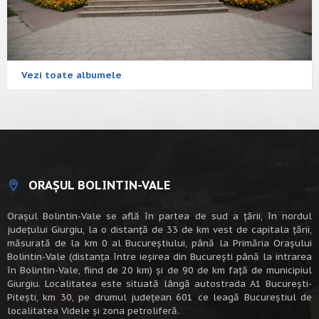
Vezi toate albumele
ORAȘUL BOLINTIN-VALE
Oraşul Bolintin-Vale se află în partea de sud a ţării, în nordul
judeţului Giurgiu, la o distanţă de 33 de km vest de capitala țării,
măsurată de la km 0 al Bucureștiului, până la Primăria Orașului
Bolintin-Vale (distanța între ieșirea din București până la intrarea
în Bolintin-Vale, fiind de 20 km) şi de 90 de km faţă de municipiul
Giurgiu. Localitatea este situată lângă autostrada A1 Bucureşti-
Piteşti, km 30, pe drumul judeţean 601 ce leagă Bucureştiul de
localitatea Videle şi zona petroliferă.