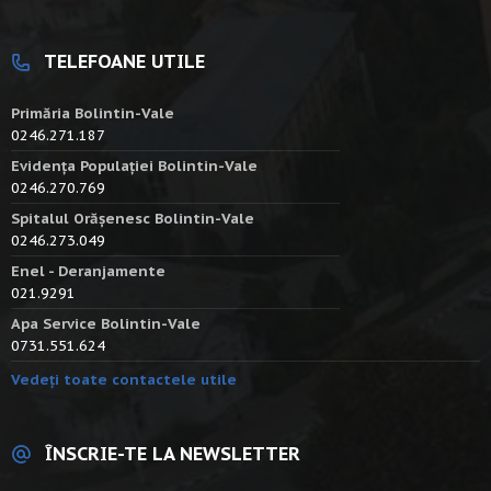
TELEFOANE UTILE
Primăria Bolintin-Vale
0246.271.187
Evidența Populației Bolintin-Vale
0246.270.769
Spitalul Orășenesc Bolintin-Vale
0246.273.049
Enel - Deranjamente
021.9291
Apa Service Bolintin-Vale
0731.551.624
Vedeți toate contactele utile
ÎNSCRIE-TE LA NEWSLETTER