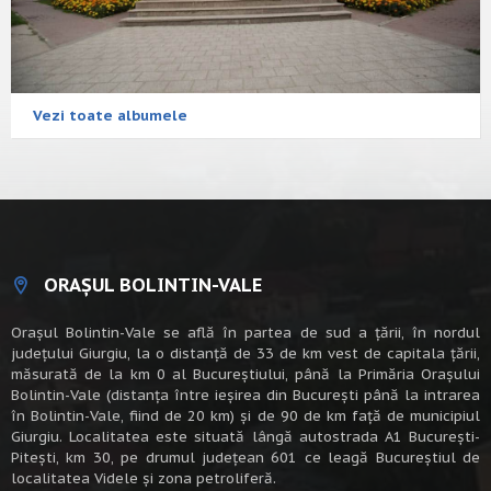
Vezi toate albumele
ORAȘUL BOLINTIN-VALE
Oraşul Bolintin-Vale se află în partea de sud a ţării, în nordul
judeţului Giurgiu, la o distanţă de 33 de km vest de capitala țării,
măsurată de la km 0 al Bucureștiului, până la Primăria Orașului
Bolintin-Vale (distanța între ieșirea din București până la intrarea
în Bolintin-Vale, fiind de 20 km) şi de 90 de km faţă de municipiul
Giurgiu. Localitatea este situată lângă autostrada A1 Bucureşti-
Piteşti, km 30, pe drumul judeţean 601 ce leagă Bucureştiul de
localitatea Videle şi zona petroliferă.