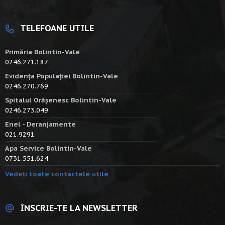
TELEFOANE UTILE
Primăria Bolintin-Vale
0246.271.187
Evidența Populației Bolintin-Vale
0246.270.769
Spitalul Orășenesc Bolintin-Vale
0246.273.049
Enel - Deranjamente
021.9291
Apa Service Bolintin-Vale
0731.551.624
Vedeți toate contactele utile
ÎNSCRIE-TE LA NEWSLETTER