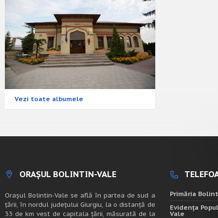
Vezi toate albumele
ORAȘUL BOLINTIN-VALE
TELEFOA
Primăria Bolin
Oraşul Bolintin-Vale se află în partea de sud a
ţării, în nordul judeţului Giurgiu, la o distanţă de
Evidența Popul
33 de km vest de capitala țării, măsurată de la
Vale