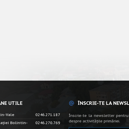
NE UTILE
ÎNSCRIE-TE LA NEWS
tin-Vale
0246.271.187
Înscrie-te la newsletter pentru
despre activitățile primăriei.
ației Bolintin-
0246.270.769