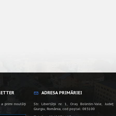
LETTER
ADRESA PRIMĂRIEI
 a primi noutăți
Str. Libertății nr. 1, Oraș Bolintin-Vale, Județ
Giurgiu, România, cod poștal: 085100