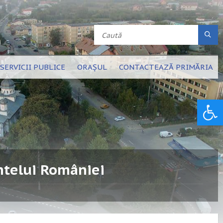
SERVICII PUBLICE
ORAȘUL
CONTACTEAZĂ PRIMĂRIA
Deschide bara de unelte
ntelui României