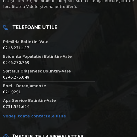
Piteşti, km 30, pe drumul judeţean 601 ce leagă Bucureştiul de
localitatea Videle şi zona petroliferă.
TELEFOANE UTILE
Primăria Bolintin-Vale
0246.271.187
Evidența Populației Bolintin-Vale
0246.270.769
Spitalul Orășenesc Bolintin-Vale
0246.273.049
Enel - Deranjamente
021.9291
Apa Service Bolintin-Vale
0731.551.624
Vedeți toate contactele utile
ÎNSCRIE-TE LA NEWSLETTER