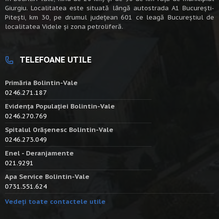
Giurgiu. Localitatea este situată lângă autostrada A1 Bucureşti-
Piteşti, km 30, pe drumul judeţean 601 ce leagă Bucureştiul de
localitatea Videle şi zona petroliferă.
TELEFOANE UTILE
Primăria Bolintin-Vale
0246.271.187
Evidența Populației Bolintin-Vale
0246.270.769
Spitalul Orășenesc Bolintin-Vale
0246.273.049
Enel - Deranjamente
021.9291
Apa Service Bolintin-Vale
0731.551.624
Vedeți toate contactele utile