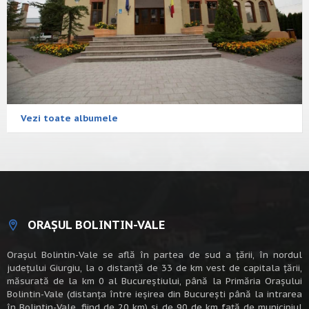
Vezi toate albumele
ORAȘUL BOLINTIN-VALE
Oraşul Bolintin-Vale se află în partea de sud a ţării, în nordul
judeţului Giurgiu, la o distanţă de 33 de km vest de capitala țării,
măsurată de la km 0 al Bucureștiului, până la Primăria Orașului
Bolintin-Vale (distanța între ieșirea din București până la intrarea
în Bolintin-Vale, fiind de 20 km) şi de 90 de km faţă de municipiul